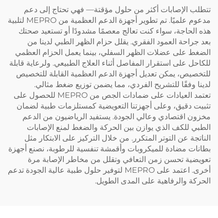
تتطلب الإصابات أكثر من حلول مؤقتة— فهي تحتاج إلى دعم
مدعوم علميًا. تم تطوير أجهزة الدعم العظمية من MEPRO لتلبية
هذه الحاجة، سواء كنت تعالج معصمًا مشدودًا أو تستعيد صحتك
بعد جراحة العمود الفقري. يقلل حزام الظهر الطبي لدينا من
الضغط على عضلات الظهر السفلي، بينما يعمل الحزام العظمي
للكاحل على استقرار المفاصل أثناء العلاج الطبيعي. ولرعاية قابلة
للتخصيص، يمكن تعديل أجهزة الدعم العظمية القابلة للتخصيص
لدينا وفقًا للتشريح الفردي، مما يضمن توزيع ضغط مثالي.
تعتمد العيادات على ضمادات الجص من MEPRO للحصول على
تثبيت دقيق، وعلى أجهزتنا التعويضية كمستلزمات طبية لضمان
مخزون اقتصادي وعالي الجودة. يستفيد الرياضيون من الدعم
الطبي للكف الذي يوازن بين الحركة والضغط لمنع الإصابات
الناتجة عن التوتر المتكرر. من خلال التركيز على الابتكار مثل
بطانات مضادة للميكروبات وأقمشة تنفسية للرطوبة، نصنع أجهزة
تعويضية تحسن زمن التعافي وتقلل من مخاطر الإصابة مرة
أخرى. اعتمد على MEPRO لتوفير حلول طبية عالية الجودة تدعم
الحركة والرفاهية على المدى الطويل.