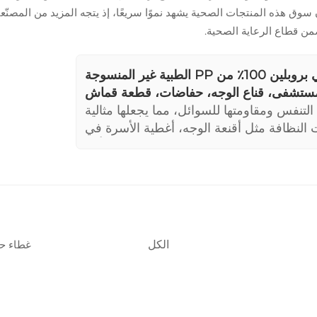
 هذه المنتجات الصحية يشهد نموًا سريعًا، إذ يتجه المزيد من المصنّعين 
النسيج غير المنسوج من البولي بروبلين 100٪ من PP الطبية غير المنسوجة
ستشفى، قناع الوجه، حفاضات، قطعة قماش
 التنفس ومقاومتها للسوائل، مما يجعلها مثالية
 النظافة مثل أقنعة الوجه، أغطية الأسرة في
ئصها الصديقة للبيئة تسهم في تقليل التأثير
البيئي.
الكل
غطاء حذ