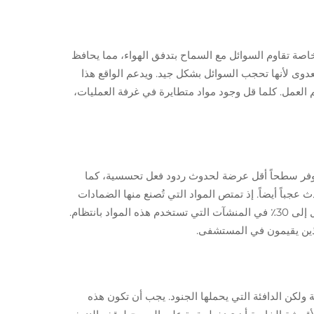
 خاصة تقاوم السوائل مع السماح بتدفق الهواء، مما يحافظ
وى لأنها تحجب السوائل بشكل جيد. ويدعم الواقع هذا
العمل. كلما قل وجود مواد متطايرة في غرفة العمليات،
توفر سطحاً أقل عرضة لحدوث ردود فعل تحسسية، كما
عجباً أيضاً. إذ تمتص المواد التي تُصنع منها الضمادات
السوائل بشكل كبير مما يسمح للجسم بالشفاء بشكل طبيعي. وقد أظهرت بعض الدراسات فعلاً انخفاضاً في معدلات العدوى بنسبة تصل إلى 30٪ في المنشآت التي تستخدم هذه المواد بانتظام.
الذين يقيمون في المستشفى.
 ولكن الدافئة التي يحملها الجنود. يجب أن تكون هذه