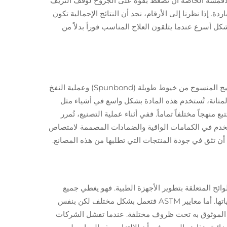
ذه الأقمشة الخاصة أن تضغط بقوة على الجروح لوقف النزيف
 إذا نظرنا إلى الأرقام، نجد أن النتائج الإجمالية تكون
ل أسرع عندما يتلقون العلاج المناسب فوراً بدلاً من
تلعب المواد غير المنسوجة دوراً أساسياً في بيئات الرعاية الصحية، وغالباً ما يعتمد المصنعون على طريقتين رئيسيتين هما: عملية النسيج المنسوج من خيوط طويلة (Spunbond) وعملية النفخ
 وبفضل هذه المتانة، تُستخدم هذه المادة بشكل واسع في أشياء مثل
ف العمليات وأغطية الأسرّة في المستشفيات حيث تكون القوة والتكلفة المعقولة عاملين مهمين. أما تقنية Meltblown فتتبع منهجاً مختلفاً تماماً. ففي أثناء عملية التصنيع، تُمرر
ُستخدم في الكمامات الواقية والضمادات المصممة لامتصاص
تجات طبية آمنة وعالية الجودة. يركز معيار ISO 13485 بشكل رئيسي على اللوائح المتعلقة بتطوير الأجهزة الطبية. فهو يغطي جميع
المراحل بدءًا من مفاهيم التصميم الأولية وصولًا إلى مراحل الإنتاج النهائية، مما يضمن التزام الشركات بالمتطلبات العالمية طوال عملياتها. أما معايير ASTM فتعمل بشكل مختلف لكن بنفس
ها الموثوق به تحت ظروف مختلفة. عندما تفشل الشركات