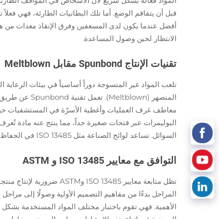
المواد فعّالة بشكل سريع لأن الأشخاص في المواقف الطارئة 
قبل أن يتفاقم الوضع. أما تلك البطانيات الطارئة، فهي فعلاً
أفضل عندما يكون لدى المسعفين وفرق الإنقاذ معدات من هذا 
الانتظار لحين وصول المساعدة.
تقنيات الإنتاج Spunbond مقابل Meltblown
المنصهر (own
البوليمرات عبر فتحات صغيرة جداً، مما ينتج عنه مادة تُع
السوائل. تساعد لوائح الصناعة مثل ISO 13485 في الحفاظ على التماسك عبر مختلف الدفعات الإنتاجية، مما يتيح للمؤسسات الطبية أن تثق في جودة المنتجات التي تطلبها من هذه المصانع.
التوافق مع معايير ISO 13485 و ASTM
الأهمية. فهي تقوم باختبار مختلف المواد المستخدمة بشكل