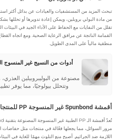
تبحث المزيد من المستشفيات والعيادات عن بدائل أكثر استدا
من مادة البولي بروبلين، ويمكن إعادة تدويرها أو تحللها بشك
القمامة الناتجة عن مرافق الرعاية الصحية. ومع اتجاه القط
منطقية مالياً على المدى الطويل.
أدوات من النسيج غير المنسوج الص
مصنوعة من البوليبروبيلين العذري، ه
وتتحلل بيولوجيًا، مما يوفر تطب
أقمشة Spunbond غير المنسوجة PP للمنتجات الصحية
مرور السوائل، مما يجعلها فعّالة في منتجات مثل حفاضات 
اللازمة ضد الجراثيم. أصبح منع التلوث مهمًا للغاية في البي