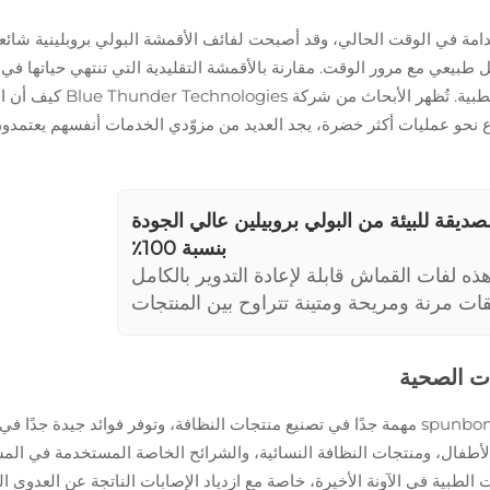
مة في الوقت الحالي، وقد أصبحت لفائف الأقمشة البولي بروبلينية شائعة 
ل طبيعي مع مرور الوقت. مقارنة بالأقمشة التقليدية التي تنتهي حياتها في
تقلل من النفايات مع الحفاظ
اع نحو عمليات أكثر خضرة، يجد العديد من مزوّدي الخدمات أنفسهم يعتمدون 
ديقة للبيئة من البولي بروبيلين عالي الجودة
بنسبة 100٪
ذه لفات القماش قابلة لإعادة التدوير بالكامل
يقات مرنة ومريحة ومتينة تتراوح بين المنتجات
الطبية والحلول الزراعية والتغليف.
تُعدّ أقمشة الـ PP الطبية غير المنسوجة المصنوعة بتقنية spunbond مهمة جدًا في تصنيع منتجات النظ
الأطفال، ومنتجات النظافة النسائية، والشرائح الخاصة المستخدمة في ال
ئات الطبية في الآونة الأخيرة، خاصة مع ازدياد الإصابات الناتجة عن العدو