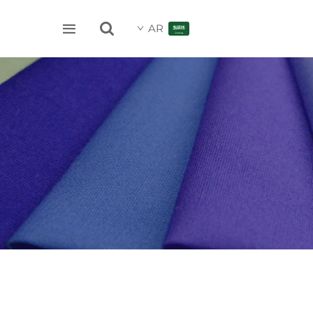


AR