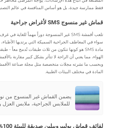
المصنعة في اتباع هذه الإرشادات، يواجه المرضى مخاطر حقي
فقط ممارسة جيدة، بل هو أساس المنافسة في عالم التصنيع ا
قماش غير منسوج SMS لأغراض جراحية
تلعب أقمشة SMS غير المنسوجة دوراً مهماً لل
مادة SMS هو كونها تتكون من ثلاث طبقات تُدمج معا
وبحسب ما نشرته مجلات متخصصة مثل مجلة صناعة الأقمشة غي
المادة في مختلف البيئات الطبية.
للملابس الجراحية، ملابس العزل وأ
لفائف قماش بوليبروبيلين صديقة للبيئة 100%