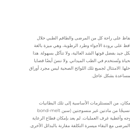
الحفاظ على راحة كل من المرضى والطاقم الطبي خلال
ظ على برودة الأجواء وطرد الرطوبة، وهي ميزة بالغة
 جيد بفضل قوتها الشد العالية، ولا تتآكل بسهولة. هذا
ة وتُستخدم في الطب الميداني. ولا ننسَ أيضًا قضايا
لها. الامتثال لجميع تلك اللوائح الصحية ليس مجرد أوراق
المساعدة بشكل عاجل.
ل مكان، من المستلزمات الأساسية إلى تلك البطانيات
الطارئة المهمة التي يعتمد عليها الناس عندما يحتاجون إلى الاحتفاظ بالدفء بعد وقوع حادث أو كارثة. ثم هناك تقنية SMS والتي تعني نسيجًا من مادتين غير منسوجتين (سبن bond-melt
عة الوجه وأغطية غرف العمليات. لم يعد بإمكان قطاع الرعاية
مرضى مع البقاء ميسرة التكلفة مقارنة بالبدائل الأخرى.