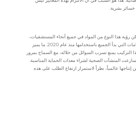
ية. هذا هو السبب في أن الالتزام بهذه المعايير ليس
 خسائر بشرية.
د. يمكن رؤية هذا النوع من المواد في جميع أنحاء المستشفيات،
سواء في المعاطف الجراحية السميكة التي يرتديها الأطباء، أو في الزي الموحد المتاح لزوار المستشفى، بل وحتى في العديد من الكمامات التي بدأ الجميع باستخدامها منذ عام 2020. ما يميز
 هذا التركيب يمنع تسرب السوائل من خلاله، مع السماح بمرور
راحة لا تتأثر بشكل كبير مقارنة بالأقمشة الأقدم. لا شك أن الجائحة زادت من اهتمام الأسواق بمادة SMS، حيث تسارعت المنشآت الصحية لشراء معدات الحماية المناسبة.
اجها عالمياً، نظراً لاستمرار ارتفاع الطلب على هذه