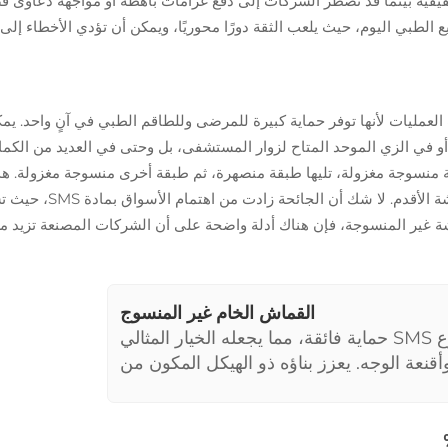
قية بينما قد تضطر الشركات إلى دفع غرامات باهظة أو مواجهة دعاوى قضائ
لطبي اليوم، حيث يلعب الثقة دورًا محوريًا، ويمكن أن تؤدي الأخطاء إلى
غاية في غرف العمليات لأنها توفر حماية كبيرة للمرضى وللطاقم الطبي في آنٍ واح
ً - طبقة منسوجة مغزولة، تليها طبقة منصهرة، ثم طبقة أخرى منسوجة مغزولة.
الهواء، مما يعني أن ال
ر المنسوجة، فإن هناك أدلة واضحة على أن الشركات المصنعة تزيد من إنت
القماش الخام غير المنسوج
يضمن القماش غير المنسوج من نوع SMS حماية فائقة، مما يجعله الخيار المثالي
قنعة الوجه. يعزز بناؤه ذو الهيكل المكون من
طبقات (spunbond-meltblown-spunbond) مقاومة الماء والتنفس، مما
يقدم توازنًا مثاليًا بين الراحة والأمان.