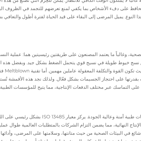
غالباً لا يملكون الوقت الكافي للانتظار. يمكن للحِزَم التي تُصنع من ه
 تحافظ على دفء الأشخاص بما يكفي لمنع تعرضهم للتجمد في الظروف الباردة.
النوع. يميل المرضى إلى البقاء على قيد الحياة لفترة أطول والتعافي بشك
Meltbl). تعمل تقنية Spunbond عن طريق نسج خيوط طويلة في نسيج قوي يتحمل الضغط بشكل جيد.
معاطف غر
رف بقدرتها على احتجاز الجسيمات بشكل فعّال. ولذلك نجد هذه الأقمشة ت
تظل متابعة معايير ISO 13485 وASTM ضرورية لإنتاج من
 شائع في البيئات الصحية من حيث متانتها، وسلامتها على المرضى، وأدائ