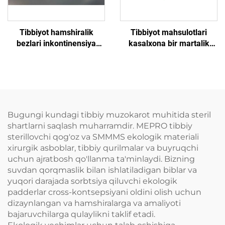
Tibbiyot hamshiralik
Tibbiyot mahsulotlari
bezlari inkontinensiya
kasalxona bir martalik
bezlari bir martalik imtihon
imtihonlar uchun
stol varagʻi bir martalik
tayyorlangan qogʻoz
toʻldirilgan varaq
Bugungi kundagi tibbiy muzokarot muhitida steril
shartlarni saqlash muharramdir. MEPRO tibbiy
sterillovchi qog'oz va SMMMS ekologik materiali
xirurgik asboblar, tibbiy qurilmalar va buyruqchi
uchun ajratbosh qo'llanma ta'minlaydi. Bizning
suvdan qorqmaslik bilan ishlatiladigan biblar va
yuqori darajada sorbtsiya qiluvchi ekologik
padderlar cross-kontsepsiyani oldini olish uchun
dizaynlangan va hamshiralarga va amaliyoti
bajaruvchilarga qulaylikni taklif etadi.