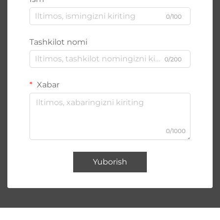
0/100
Tashkilot nomi
0/200
Xabar
0/1000
Yuborish