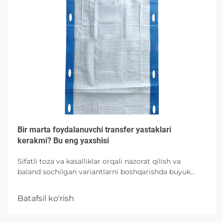
Bir marta foydalanuvchi transfer yastaklari
kerakmi? Bu eng yaxshisi
Sifatli toza va kasalliklar orqali nazorat qilish va
baland sochilgan variantlarni boshqarishda buyuk
absorbtsiya imkoniyatlari bilan bog'liq bo'lgan
xususiyatlari va to'g'ri foydalanishni o'rganing.
Batafsil ko'rish