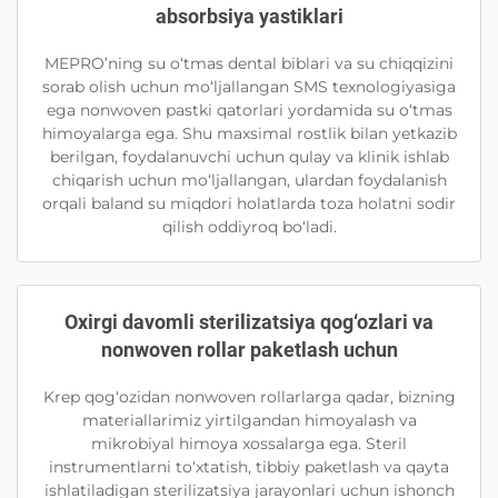
absorbsiya yastiklari
MEPRO’ning su o‘tmas dental biblari va su chiqqizini
sorab olish uchun mo‘ljallangan SMS texnologiyasiga
ega nonwoven pastki qatorlari yordamida su o‘tmas
himoyalarga ega. Shu maxsimal rostlik bilan yetkazib
berilgan, foydalanuvchi uchun qulay va klinik ishlab
chiqarish uchun mo‘ljallangan, ulardan foydalanish
orqali baland su miqdori holatlarda toza holatni sodir
qilish oddiyroq bo‘ladi.
Oxirgi davomli sterilizatsiya qog‘ozlari va
nonwoven rollar paketlash uchun
Krep qog‘ozidan nonwoven rollarlarga qadar, bizning
materiallarimiz yirtilgandan himoyalash va
mikrobiyal himoya xossalarga ega. Steril
instrumentlarni to‘xtatish, tibbiy paketlash va qayta
ishlatiladigan sterilizatsiya jarayonlari uchun ishonch