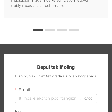
maqsadlarimizga mos keladi. Davom etuvchi
tibbiy muassasalar uchun zarur.
Bepul taklif oling
Bizning vakilimiz tez orada siz bilan bog‘lanadi.
Email
0/100
Ism