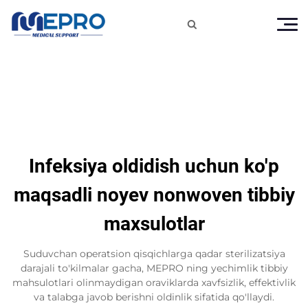

Infeksiya oldidish uchun ko'p
maqsadli noyev nonwoven tibbiy
maxsulotlar
Suduvchan operatsion qisqichlarga qadar sterilizatsiya
darajali to'kilmalar gacha, MEPRO ning yechimlik tibbiy
mahsulotlari olinmaydigan oraviklarda xavfsizlik, effektivlik
va talabga javob berishni oldinlik sifatida qo'llaydi.