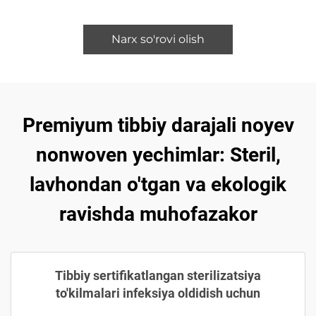
Narx so'rovi olish
Premiyum tibbiy darajali noyev
nonwoven yechimlar: Steril,
lavhondan o'tgan va ekologik
ravishda muhofazakor
Tibbiy sertifikatlangan sterilizatsiya
to'kilmalari infeksiya oldidish uchun