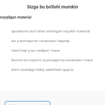
Sizga bu bo'lishi mumkin
noyqilgan material
spunbond usuli bilan ishlangan noyobli material
юк учратадиган нонвовен падлар
пакетлар учун нефрит ткань
биологик сирога тушинадиган нонвовен ткань
steril soatdagi tibbiy paketlash qog'oz