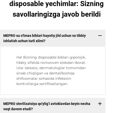
disposable yechimlar: Sizning
savollaringizga javob berildi
MEPRO su o‘tmas biblari hayotiy jild uchun va tibbiy
ishlatish uchun turli xilmi?
Ha! Bizning disposable biblari gipolojik,
tibbiy sifatda nonwoven stekdan iborat.
Ular latexsiz, dermatologlar tomonidan
sinab chiqilgan va dental/boshqa
shifoxonalar sohasida infeksion
kontrollarga sertifikatlangan.
MEPRO sterilizatsiya qo‘ylig’i avtoklavdan keyin necha
vaqt davom etadi?