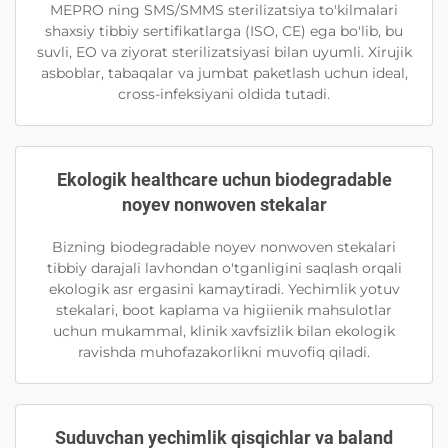
MEPRO ning SMS/SMMS sterilizatsiya to'kilmalari
shaxsiy tibbiy sertifikatlarga (ISO, CE) ega bo'lib, bu
suvli, EO va ziyorat sterilizatsiyasi bilan uyumli. Xirujik
asboblar, tabaqalar va jumbat paketlash uchun ideal,
cross-infeksiyani oldida tutadi.
Ekologik healthcare uchun biodegradable
noyev nonwoven stekalar
Bizning biodegradable noyev nonwoven stekalari
tibbiy darajali lavhondan o'tganligini saqlash orqali
ekologik asr ergasini kamaytiradi. Yechimlik yotuv
stekalari, boot kaplama va higiienik mahsulotlar
uchun mukammal, klinik xavfsizlik bilan ekologik
ravishda muhofazakorlikni muvofiq qiladi.
Suduvchan yechimlik qisqichlar va baland