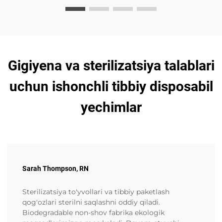
Gigiyena va sterilizatsiya talablari
uchun ishonchli tibbiy disposabil
yechimlar
Sarah Thompson, RN
Sterilizatsiya to'yvollari va tibbiy paketlash
qog'ozlari sterilni saqlashni oddiy qiladi.
Biodegradable non-shov fabrika ekologik