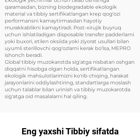
Ekologik yechimlar uchun talab oshishiga
qaramasdan, bizning biodegradable ekologik
material va tibbiy sertifikatlangan krep qog'ozi
performansni kamaytirmasdan hayotiy
murakkablikni kamaytiradi. Post-xirujik buyruq
uchun ishlatiladigan disposable transfer padderlarni
yoki buxori, etilen oksiida yoki ziyorat usullari bilan
uyumli sterillovchi qog'ozlarni kerak bo'lsa, MEPRO
ishonch beradi.
Global tibbiy muzokarotda sig'atga nisbatan oshgan
diqqatni hisobga olgan holda, sertifikatlangan
ekologik mahsulotlarimizni ko'rib chiqing, harakat
jarayonlarini oddiylashtiring, standartlarga moslash
uchun talablar bilan urinish va tibbiy muzokarotda
sig'atga oid masalalarni hal qiling.
Eng yaxshi Tibbiy sifatda