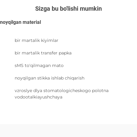
Sizga bu bo'lishi mumkin
noyqilgan material
bir martalik kiyimlar
bir martalik transfer papka
sMS to'qilmagan mato
noyqilgan stikka ishlab chiqarish
vzroslye dlya stomatologicheskogo polotna
vodootalkiayushchaya