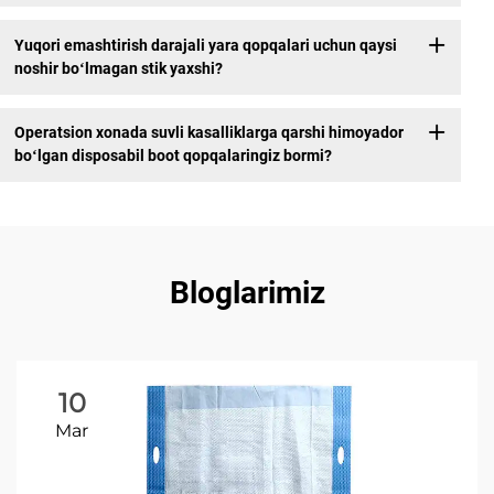
Yuqori emashtirish darajali yara qopqalari uchun qaysi
noshir boʻlmagan stik yaxshi?
Operatsion xonada suvli kasalliklarga qarshi himoyador
boʻlgan disposabil boot qopqalaringiz bormi?
Bloglarimiz
10
Mar