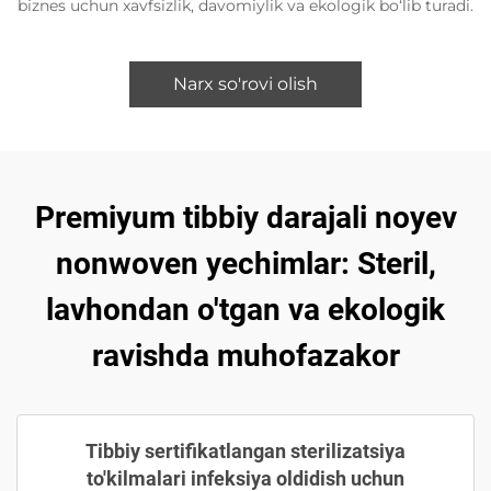
biznes uchun xavfsizlik, davomiylik va ekologik bo‘lib turadi.
Narx so'rovi olish
Premiyum tibbiy darajali noyev
nonwoven yechimlar: Steril,
lavhondan o'tgan va ekologik
ravishda muhofazakor
Tibbiy sertifikatlangan sterilizatsiya
to'kilmalari infeksiya oldidish uchun