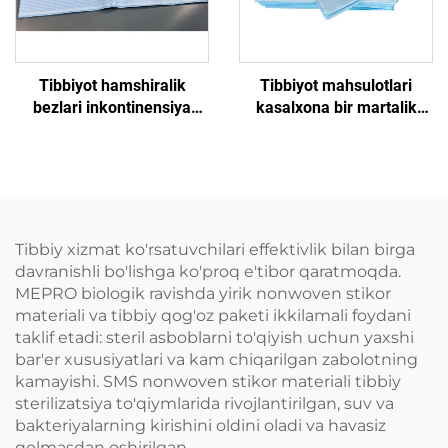
Tibbiyot hamshiralik
Tibbiyot mahsulotlari
bezlari inkontinensiya
kasalxona bir martalik
bezlari bir martalik imtihon
imtihonlar uchun
stol varagʻi bir martalik
tayyorlangan qogʻoz
toʻldirilgan varaq
Tibbiy xizmat ko'rsatuvchilari effektivlik bilan birga
davranishli bo'lishga ko'proq e'tibor qaratmoqda.
MEPRO biologik ravishda yirik nonwoven stikor
materiali va tibbiy qog'oz paketi ikkilamali foydani
taklif etadi: steril asboblarni to'qiyish uchun yaxshi
bar'er xususiyatlari va kam chiqarilgan zabolotning
kamayishi. SMS nonwoven stikor materiali tibbiy
sterilizatsiya to'qiymlarida rivojlantirilgan, suv va
bakteriyalarning kirishini oldini oladi va havasiz
qolmasdan oshirilgan.