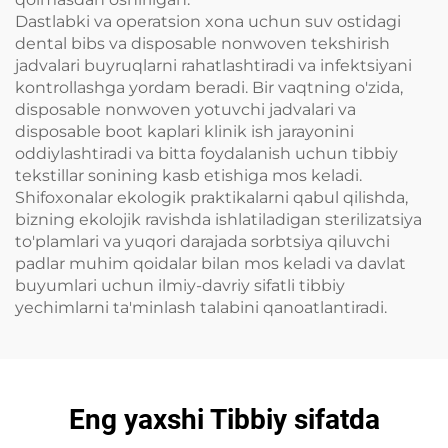
Dastlabki va operatsion xona uchun suv ostidagi
dental bibs va disposable nonwoven tekshirish
jadvalari buyruqlarni rahatlashtiradi va infektsiyani
kontrollashga yordam beradi. Bir vaqtning o'zida,
disposable nonwoven yotuvchi jadvalari va
disposable boot kaplari klinik ish jarayonini
oddiylashtiradi va bitta foydalanish uchun tibbiy
tekstillar sonining kasb etishiga mos keladi.
Shifoxonalar ekologik praktikalarni qabul qilishda,
bizning ekolojik ravishda ishlatiladigan sterilizatsiya
to'plamlari va yuqori darajada sorbtsiya qiluvchi
padlar muhim qoidalar bilan mos keladi va davlat
buyumlari uchun ilmiy-davriy sifatli tibbiy
yechimlarni ta'minlash talabini qanoatlantiradi.
Eng yaxshi Tibbiy sifatda