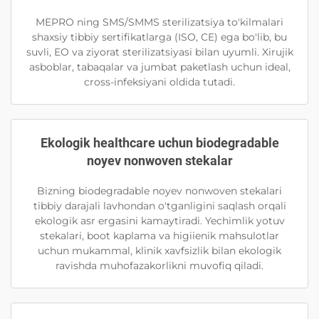
MEPRO ning SMS/SMMS sterilizatsiya to'kilmalari
shaxsiy tibbiy sertifikatlarga (ISO, CE) ega bo'lib, bu
suvli, EO va ziyorat sterilizatsiyasi bilan uyumli. Xirujik
asboblar, tabaqalar va jumbat paketlash uchun ideal,
cross-infeksiyani oldida tutadi.
Ekologik healthcare uchun biodegradable
noyev nonwoven stekalar
Bizning biodegradable noyev nonwoven stekalari
tibbiy darajali lavhondan o'tganligini saqlash orqali
ekologik asr ergasini kamaytiradi. Yechimlik yotuv
stekalari, boot kaplama va higiienik mahsulotlar
uchun mukammal, klinik xavfsizlik bilan ekologik
ravishda muhofazakorlikni muvofiq qiladi.