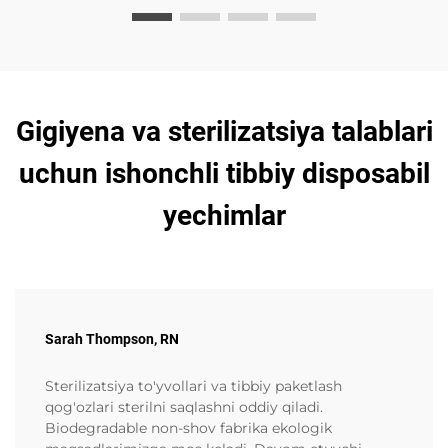
Gigiyena va sterilizatsiya talablari
uchun ishonchli tibbiy disposabil
yechimlar
Sarah Thompson, RN
Sterilizatsiya to'yvollari va tibbiy paketlash
qog'ozlari sterilni saqlashni oddiy qiladi.
Biodegradable non-shov fabrika ekologik