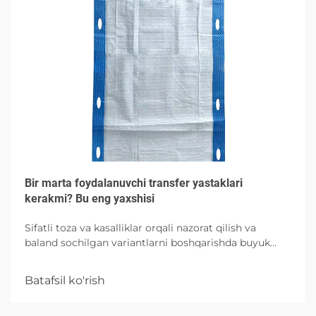
Bir marta foydalanuvchi transfer yastaklari
kerakmi? Bu eng yaxshisi
Sifatli toza va kasalliklar orqali nazorat qilish va
baland sochilgan variantlarni boshqarishda buyuk
absorbtsiya imkoniyatlari bilan bog'liq bo'lgan
xususiyatlari va to'g'ri foydalanishni o'rganing.
Batafsil ko'rish