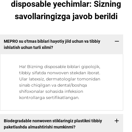
disposable yechimlar: Sizning
savollaringizga javob berildi
MEPRO su o‘tmas biblari hayotiy jild uchun va tibbiy
ishlatish uchun turli xilmi?
Ha! Bizning disposable biblari gipolojik,
tibbiy sifatda nonwoven stekdan iborat.
Ular latexsiz, dermatologlar tomonidan
sinab chiqilgan va dental/boshqa
shifoxonalar sohasida infeksion
kontrollarga sertifikatlangan.
Biodegradable nonwoven stiklaringiz plastikni tibbiy
paketlashda almashtirishi mumkinmi?