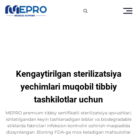

Kengaytirilgan sterilizatsiya
yechimlari muqobil tibbiy
tashkilotlar uchun
MEPRO premium tibbiy sertifikatli sterilizatsiya qovushlari,
ishlatilgandan keyin tashlanadigan biblar va biodegradable
stiklarda fabriclari infeksion kontrolni oshirish maqsadida
dizaynlangan. Bizning FDA-ga mos keladigan mahsulotlar