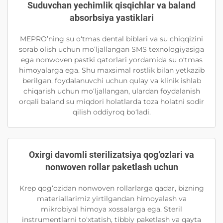
Suduvchan yechimlik qisqichlar va baland
absorbsiya yastiklari
MEPRO’ning su o‘tmas dental biblari va su chiqqizini
sorab olish uchun mo‘ljallangan SMS texnologiyasiga
ega nonwoven pastki qatorlari yordamida su o‘tmas
himoyalarga ega. Shu maxsimal rostlik bilan yetkazib
berilgan, foydalanuvchi uchun qulay va klinik ishlab
chiqarish uchun mo‘ljallangan, ulardan foydalanish
orqali baland su miqdori holatlarda toza holatni sodir
qilish oddiyroq bo‘ladi.
Oxirgi davomli sterilizatsiya qog‘ozlari va
nonwoven rollar paketlash uchun
Krep qog‘ozidan nonwoven rollarlarga qadar, bizning
materiallarimiz yirtilgandan himoyalash va
mikrobiyal himoya xossalarga ega. Steril
instrumentlarni to‘xtatish, tibbiy paketlash va qayta