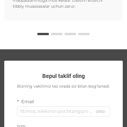
maqsadlarimizga mos keladi. Davom etuvchi
tibbiy muassasalar uchun zarur.
Bepul taklif oling
Bizning vakilimiz tez orada siz bilan bog‘lanadi.
Email
0/100
Ism