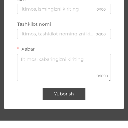
0/100
Tashkilot nomi
0/200
Xabar
0/1000
Yuborish