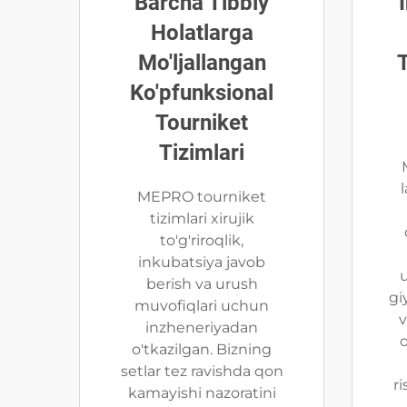
Barcha Tibbiy
Holatlarga
Mo'ljallangan
T
Ko'pfunksional
Tourniket
Tizimlari
MEPRO tourniket
tizimlari xirujik
to'g'riroqlik,
inkubatsiya javob
berish va urush
gi
muvofiqlari uchun
v
inzheneriyadan
o'tkazilgan. Bizning
setlar tez ravishda qon
ri
kamayishi nazoratini