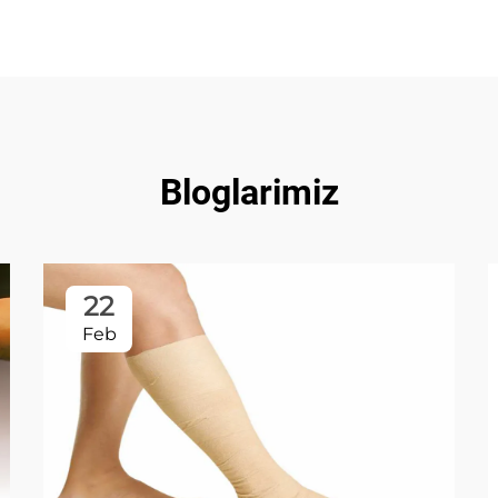
Bloglarimiz
22
Feb