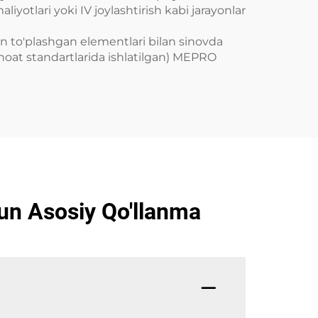
yotlari yoki IV joylashtirish kabi jarayonlar
an to'plashgan elementlari bilan sinovda
anoat standartlarida ishlatilgan) MEPRO
hun Asosiy Qo'llanma