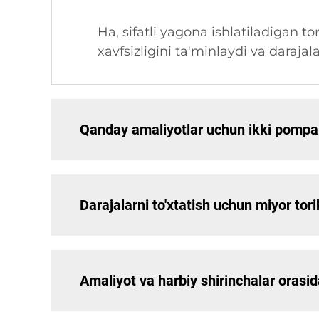
Ha, sifatli yagona ishlatiladigan to
xavfsizligini ta'minlaydi va darajal
Qanday amaliyotlar uchun ikki pompa t
Darajalarni to'xtatish uchun miyor tori
Amaliyot va harbiy shirinchalar orasi