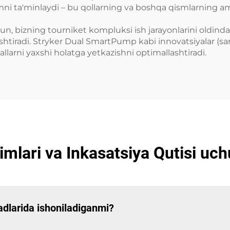
ni ta'minlaydi – bu qollarning va boshqa qismlarning amali
hun, bizning tourniket kompluksi ish jarayonlarini oldind
ashtiradi. Stryker Dual SmartPump kabi innovatsiyalar (s
llarni yaxshi holatga yetkazishni optimallashtiradi.
zimlari va Inkasatsiya Qutisi uc
adlarida ishoniladiganmi?