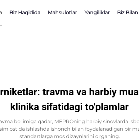
a
Biz Haqidida
Mahsulotlar
Yangiliklar
Biz Bilan
rniketlar: travma va harbiy mu
klinika sifatidagi to'plamlar
ma bo'limiga qadar, MEPROning harbiy sinovlarda isbot
osim ostida ishlashda ishonch bilan foydalanadigan bir m
standartlarga mos dizaynlarini o'rganing.