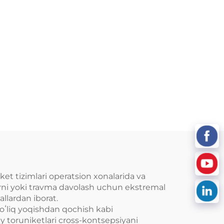
t tizimlari operatsion xonalarida va
arni yoki travma davolash uchun ekstremal
allardan iborat.
 toʻliq yoqishdan qochish kabi
y toruniketlari cross-kontsepsiyani