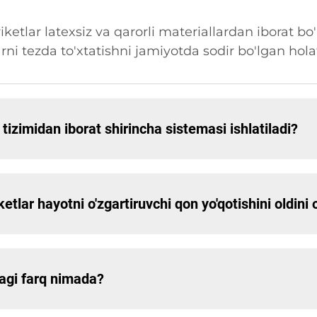
riketlar latexsiz va qarorli materiallardan iborat bo
arni tezda to'xtatishni jamiyotda sodir bo'lgan hola
izimidan iborat shirincha sistemasi ishlatiladi?
ketlar hayotni o'zgartiruvchi qon yo'qotishini oldini
dagi farq nimada?