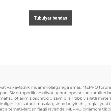
Tubulyar bandas
orat va xavfsizlik muammolarga ega emas. MEPRO torunike
ingan. Siz ortopedik amaliyot uchun operatsion torniketl
mahsulotlarimiz osonroq dizayn bilan tibbiy sifatli materi
mligini koʻrsatadi, masalan, sinov boʻyinchi jiroqlar yoki
t alternativlardan farqli ravishda, MEPRO birlamchi tibbi