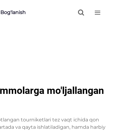


 Bog'lanish
ammolarga mo'ljallangan
langan tourniketlari tez vaqt ichida qon
artada va qayta ishlatiladigan, hamda harbiy