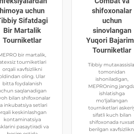
Infeksiyalardan
Combat va
himoya uchun
shifoxonalar
ibbiy Sifatdagi
uchun
Bir Martalik
sinovlangan
Tourniketlar
Yuqori Bajarim
Tourniketlar
MEPRO bir martalik,
latexsiz tourniketlari
Tibbiy mutaxassisla
orqali xavfsizlikni
tomonidan
oldindan oling. Ular
ishoniladigan,
bitta foydalanish
MEPROning jangd
uchun saqlanadigan
ishlatishga
yoh bilan shifoxonalar
mo'ljallangan
a inkubatsiya setlari
tourniketlari askeri
orqali keskinlashgan
sifatli kuch bilan
kontaminatsiya
shifoxonada ruxsa
sklarini pasaytiradi va
berilgan xavfsizlikn
bosim ostida