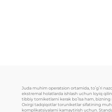
Juda muhim operatsion ortamida, toʻgʻri naz
ekstremal holatlarda ishlash uchun loyiq qil
tibbiy torniketlarni kerak boʻlsa ham, bizning 
Oxirgi tadqiqotlar toruniketlar sifatining muhi
komplikatsiyalarni kamaytirish uchun. Standar