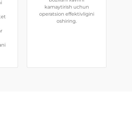
i
kamaytirish uchun
operatsion effektivligini
tet
oshiring.
i
r
ani