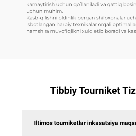
kamaytirish uchun qoʻllaniladi va qattiq bosim
uchun muhim.
Kasb-qilishni oldinlik bergan shifoxonalar uc
isbotlangan harbiy texnikalar orqali optimall
hamshira muvofiqlikni xulq etib boradi va kasa
Tibbiy Tourniket Ti
Iltimos tourniketlar inkasatsiya maqs