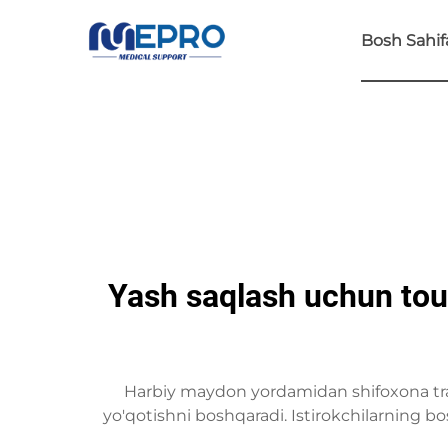
Bosh Sahif
Yash saqlash uchun tou
Harbiy maydon yordamidan shifoxona trav
yo'qotishni boshqaradi. Istirokchilarning b