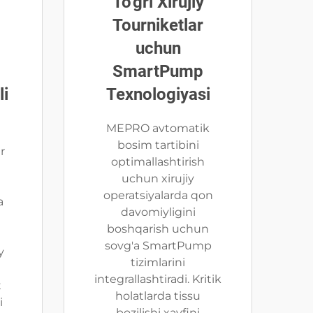
To'gri Xirujiy
Tourniketlar
uchun
SmartPump
li
Texnologiyasi
MEPRO avtomatik
bosim tartibini
r
optimallashtirish
uchun xirujiy
operatsiyalarda qon
a
davomiyligini
boshqarish uchun
sovg'a SmartPump
y
tizimlarini
integrallashtiradi. Kritik
t
holatlarda tissu
i
bozilishi xavfini