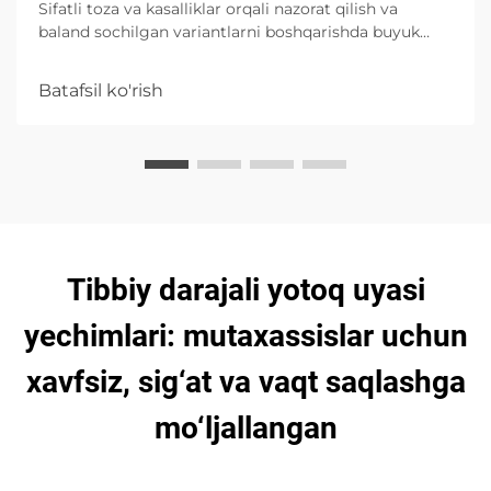
Sifatli toza va kasalliklar orqali nazorat qilish va
baland sochilgan variantlarni boshqarishda buyuk
absorbtsiya imkoniyatlari bilan bog'liq bo'lgan
xususiyatlari va to'g'ri foydalanishni o'rganing.
Batafsil ko'rish
Tibbiy darajali yotoq uyasi
yechimlari: mutaxassislar uchun
xavfsiz, sig‘at va vaqt saqlashga
mo‘ljallangan