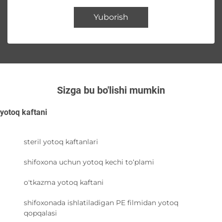
Yuborish
Sizga bu bo'lishi mumkin
yotoq kaftani
steril yotoq kaftanlari
shifoxona uchun yotoq kechi to‘plami
o'tkazma yotoq kaftani
shifoxonada ishlatiladigan PE filmidan yotoq
qopqalasi