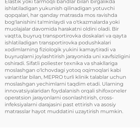
Elastik yoki tarmoqli bandlar bilan birgalikda
ishlatiladigan yukunish qilinadigan yotuvchi
qopqalari, har qanday matrasda mos ravishda
bog'lanishini ta'minlaydi va o'tkazmalarda yoki
muolajalar davomida harakatni oldini oladi. Bir
vaqtta, buyruq transportirovka doskalari va qayta
ishlatiladigan transportirovka podushkalari
xodimlarning fiziologik yukini kamaytiradi va
buyruqlarni joylashtirish jarayonida uni xavfsizligini
oshiradi. Sifatli poliester texnika va shakllariga
moslashgan o'lchovdagi yotoq oqimoqlari kabi
variantlar bilan, MEPRO turli klinik talablar uchun
moslashgan yechimlarni taqdim etadi. Ularning
innovatsiyalaridan foydalanish orqali shifoxoneler
operatsion jarayonlarni osonlashtirish, cross-
infeksiyalarni darajasini past ettirish va asosiy
matrasslar hayot muddatini uzaytirish mumkin.