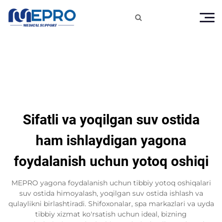

Sifatli va yoqilgan suv ostida
ham ishlaydigan yagona
foydalanish uchun yotoq oshiqi
MEPRO yagona foydalanish uchun tibbiy yotoq oshiqalari
suv ostida himoyalash, yoqilgan suv ostida ishlash va
qulaylikni birlashtiradi. Shifoxonalar, spa markazlari va uyda
tibbiy xizmat ko'rsatish uchun ideal, bizning