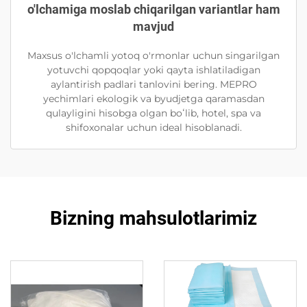
o'lchamiga moslab chiqarilgan variantlar ham
mavjud
Maxsus o'lchamli yotoq o'rmonlar uchun singarilgan
yotuvchi qopqoqlar yoki qayta ishlatiladigan
aylantirish padlari tanlovini bering. MEPRO
yechimlari ekologik va byudjetga qaramasdan
qulayligini hisobga olgan boʻlib, hotel, spa va
shifoxonalar uchun ideal hisoblanadi.
Bizning mahsulotlarimiz