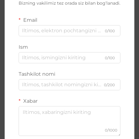
Bizning vakilimiz tez orada siz bilan bog‘lanadi.
Email
0/100
Ism
0/100
Tashkilot nomi
0/200
Xabar
0/1000