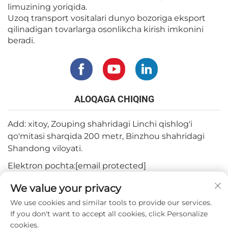
limuzining yoriqida.
Uzoq transport vositalari dunyo bozoriga eksport
qilinadigan tovarlarga osonlikcha kirish imkonini
beradi.
ALOQAGA CHIQING
Add: xitoy, Zouping shahridagi Linchi qishlog'i
qo'mitasi sharqida 200 metr, Binzhou shahridagi
Shandong viloyati.
Elektron pochta:
[email protected]
Tel:
+82-3180427370
We value your privacy
Telefon:
+86-15564344404
We use cookies and similar tools to provide our services.
If you don't want to accept all cookies, click Personalize
WhatsApp:
+82-1022396668
cookies.