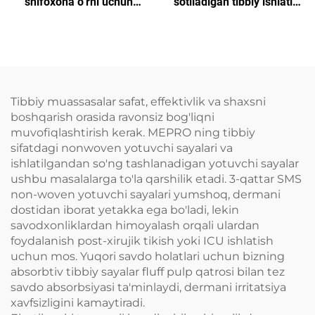
shifoxona o‘rni uchun
sotiladigan tibbiy ishlatib
boshlang‘ich kovorlar
yotiladigan sterilizatsiya
qog'oz barcha turdagi
SMS/SMMS uchun
Tibbiy muassasalar safat, effektivlik va shaxsni
boshqarish orasida ravonsiz bog'liqni
muvofiqlashtirish kerak. MEPRO ning tibbiy
sifatdagi nonwoven yotuvchi sayalari va
ishlatilgandan so'ng tashlanadigan yotuvchi sayalar
ushbu masalalarga to'la qarshilik etadi. 3-qattar SMS
non-woven yotuvchi sayalari yumshoq, dermani
dostidan iborat yetakka ega bo'ladi, lekin
savodxonliklardan himoyalash orqali ulardan
foydalanish post-xirujik tikish yoki ICU ishlatish
uchun mos. Yuqori savdo holatlari uchun bizning
absorbtiv tibbiy sayalar fluff pulp qatrosi bilan tez
savdo absorbsiyasi ta'minlaydi, dermani irritatsiya
xavfsizligini kamaytiradi.