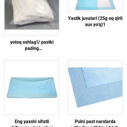
Yastik juvalari (25g oq qirli
suv yo'q)1
yotoq oshlag'i/ pastki
pading
265g(85gPP+23gPE+125gSAP+30gPP)4
Eng yaxshi sifatli
Pulni past narxlarda