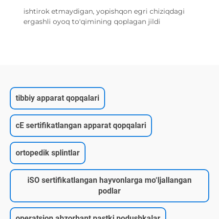
ishtirok etmaydigan, yopishqon egri chiziqdagi
ergashli oyoq to'qimining qoplagan jildi
tibbiy apparat qopqalari
cE sertifikatlangan apparat qopqalari
ortopedik splintlar
iSO sertifikatlangan hayvonlarga mo‘ljallangan
podlar
operatsion abzorbant pastki podushkalar