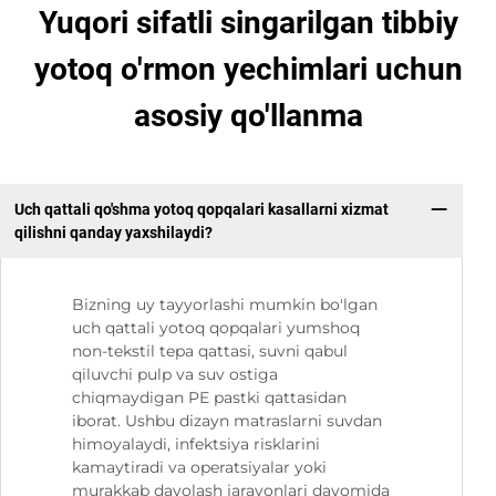
Yuqori sifatli singarilgan tibbiy
yotoq o'rmon yechimlari uchun
asosiy qo'llanma
Uch qattali qo'shma yotoq qopqalari kasallarni xizmat
qilishni qanday yaxshilaydi?
Bizning uy tayyorlashi mumkin bo'lgan
uch qattali yotoq qopqalari yumshoq
non-tekstil tepa qattasi, suvni qabul
qiluvchi pulp va suv ostiga
chiqmaydigan PE pastki qattasidan
iborat. Ushbu dizayn matraslarni suvdan
himoyalaydi, infektsiya risklarini
kamaytiradi va operatsiyalar yoki
murakkab davolash jarayonlari davomida