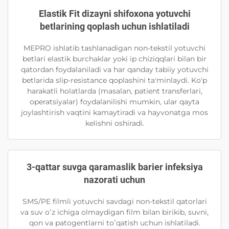
Elastik Fit dizayni shifoxona yotuvchi
betlarining qoplash uchun ishlatiladi
MEPRO ishlatib tashlanadigan non-tekstil yotuvchi
betlari elastik burchaklar yoki ip chiziqqlari bilan bir
qatordan foydalaniladi va har qanday tabiiy yotuvchi
betlarida slip-resistance qoplashini ta'minlaydi. Ko'p
harakatli holatlarda (masalan, patient transferlari,
operatsiyalar) foydalanilishi mumkin, ular qayta
joylashtirish vaqtini kamaytiradi va hayvonatga mos
kelishni oshiradi.
3-qattar suvga qaramaslik barier infeksiya
nazorati uchun
SMS/PE filmli yotuvchi savdagi non-tekstil qatorlari
va suv oʻz ichiga olmaydigan film bilan birikib, suvni,
qon va patogentlarni toʻqatish uchun ishlatiladi.