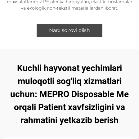
maxsulotlarimiz PE plenka himoyalari, elastik moslamalar
va ekologik non-tekstil materiallardan iborat.
Narx so'rovi olish
Kuchli hayvonat yechimlari
muloqotli sog'liq xizmatlari
uchun: MEPRO Disposable Me
orqali Patient xavfsizligini va
rahmatini yetkazib berish