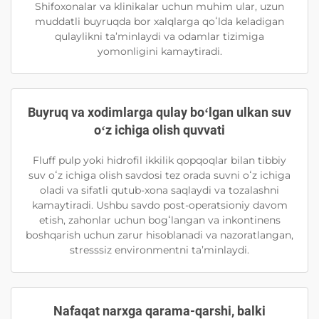
Shifoxonalar va klinikalar uchun muhim ular, uzun
muddatli buyruqda bor xalqlarga qoʻlda keladigan
qulaylikni ta’minlaydi va odamlar tizimiga
yomonligini kamaytiradi.
Buyruq va xodimlarga qulay boʻlgan ulkan suv
oʻz ichiga olish quvvati
Fluff pulp yoki hidrofil ikkilik qopqoqlar bilan tibbiy
suv oʻz ichiga olish savdosi tez orada suvni oʻz ichiga
oladi va sifatli qutub-xona saqlaydi va tozalashni
kamaytiradi. Ushbu savdo post-operatsioniy davom
etish, zahonlar uchun bogʻlangan va inkontinens
boshqarish uchun zarur hisoblanadi va nazoratlangan,
stresssiz environmentni ta’minlaydi.
Nafaqat narxga qarama-qarshi, balki