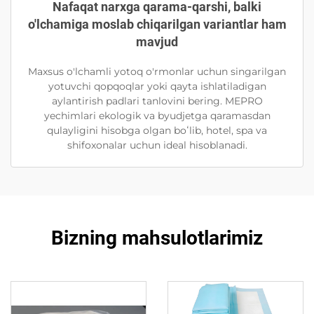
Nafaqat narxga qarama-qarshi, balki
o'lchamiga moslab chiqarilgan variantlar ham
mavjud
Maxsus o'lchamli yotoq o'rmonlar uchun singarilgan
yotuvchi qopqoqlar yoki qayta ishlatiladigan
aylantirish padlari tanlovini bering. MEPRO
yechimlari ekologik va byudjetga qaramasdan
qulayligini hisobga olgan boʻlib, hotel, spa va
shifoxonalar uchun ideal hisoblanadi.
Bizning mahsulotlarimiz