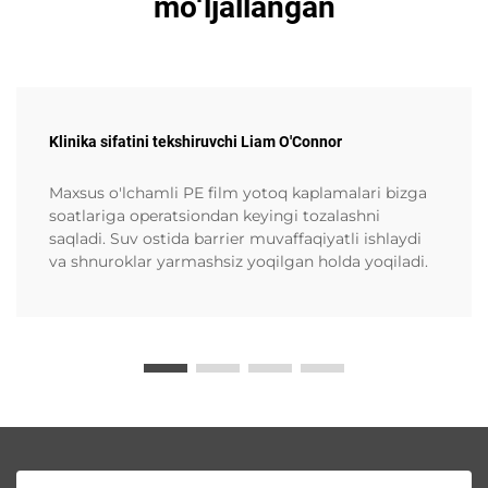
mo‘ljallangan
Klinika sifatini tekshiruvchi Liam O'Connor
Maxsus o'lchamli PE film yotoq kaplamalari bizga
soatlariga operatsiondan keyingi tozalashni
saqladi. Suv ostida barrier muvaffaqiyatli ishlaydi
va shnuroklar yarmashsiz yoqilgan holda yoqiladi.