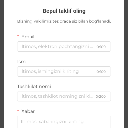
Bepul taklif oling
Bizning vakilimiz tez orada siz bilan bog‘lanadi.
Email
0/100
Ism
0/100
Tashkilot nomi
0/200
Xabar