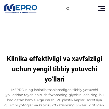

Klinika effektivligi va xavfsizligi
uchun yengil tibbiy yotuvchi
yo‘llari
MEPRO ning ishlatib tashlanadigan tibbiy yotuvchi
yo‘llaridan foydalanib, shifoxonaning giyohini oshiring, bu
haqiqatan ham suvga qarshi PE plastik kaplar, sorbtsiya
qiluvchi yotoqlar va buyruq o'tkazishning podlari kiritilgan.