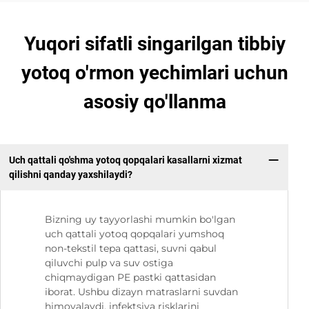
Yuqori sifatli singarilgan tibbiy
yotoq o'rmon yechimlari uchun
asosiy qo'llanma
Uch qattali qo'shma yotoq qopqalari kasallarni xizmat
qilishni qanday yaxshilaydi?
Bizning uy tayyorlashi mumkin bo'lgan
uch qattali yotoq qopqalari yumshoq
non-tekstil tepa qattasi, suvni qabul
qiluvchi pulp va suv ostiga
chiqmaydigan PE pastki qattasidan
iborat. Ushbu dizayn matraslarni suvdan
himoyalaydi, infektsiya risklarini