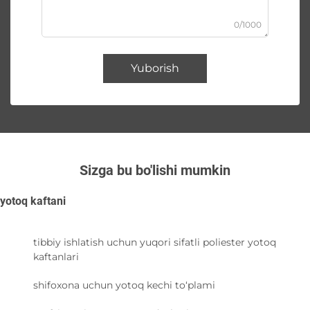
0/1000
Yuborish
Sizga bu bo'lishi mumkin
yotoq kaftani
tibbiy ishlatish uchun yuqori sifatli poliester yotoq
kaftanlari
shifoxona uchun yotoq kechi to‘plami