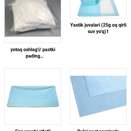
Yastik juvalari (25g oq qirli
suv yo'q)1
yotoq oshlag'i/ pastki
pading
265g(85gPP+23gPE+125gSAP+30gPP)4