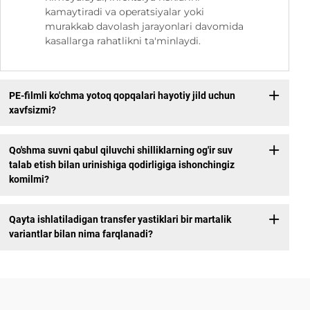
kamaytiradi va operatsiyalar yoki
murakkab davolash jarayonlari davomida
kasallarga rahatlikni ta'minlaydi.
PE-filmli ko'chma yotoq qopqalari hayotiy jild uchun
xavfsizmi?
Qo'shma suvni qabul qiluvchi shilliklarning og'ir suv
talab etish bilan urinishiga qodirligiga ishonchingiz
komilmi?
Qayta ishlatiladigan transfer yastiklari bir martalik
variantlar bilan nima farqlanadi?