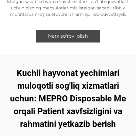
Istalgan sababli davom etuvchi ishlarni qo'llab-quvvatlash
uchun bizning mahsulotlarimiz istalgan sababli tibbiy
muhitlarda mo'jiza etuvchi ishlarni qo'llab-quvvatlaydi.
Narx so'rovi olish
Kuchli hayvonat yechimlari
muloqotli sog'liq xizmatlari
uchun: MEPRO Disposable Me
orqali Patient xavfsizligini va
rahmatini yetkazib berish