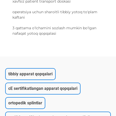
xavfsiz patient transport doskasi
operatsiya uchun sharoitli tibbiy yotoq to'plam
kaftani
3 qattama o'lchamini sozlash mumkin bo'lgan
nafaqat yotoq qopqalasi
tibbiy apparat qopqalari
cE sertifikatlangan apparat qopqalari
ortopedik splintlar