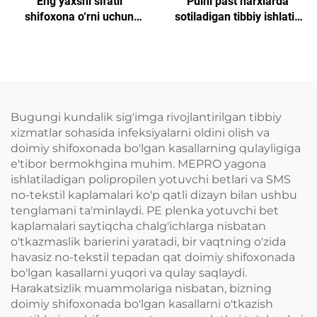
Eng yaxshi sifatli
Pulni past narxlarda
shifoxona o‘rni uchun
sotiladigan tibbiy ishlatib
boshlang‘ich kovorlar
yotiladigan sterilizatsiya
qog'oz barcha turdagi
SMS/SMMS uchun
Bugungi kundalik sig'imga rivojlantirilgan tibbiy
xizmatlar sohasida infeksiyalarni oldini olish va
doimiy shifoxonada bo'lgan kasallarning qulayligiga
e'tibor bermokhgina muhim. MEPRO yagona
ishlatiladigan polipropilen yotuvchi betlari va SMS
no-tekstil kaplamalari ko'p qatli dizayn bilan ushbu
tenglamani ta'minlaydi. PE plenka yotuvchi bet
kaplamalari saytiqcha chalg'ichlarga nisbatan
o'tkazmaslik barierini yaratadi, bir vaqtning o'zida
havasiz no-tekstil tepadan qat doimiy shifoxonada
bo'lgan kasallarni yuqori va qulay saqlaydi.
Harakatsizlik muammolariga nisbatan, bizning
doimiy shifoxonada bo'lgan kasallarni o'tkazish