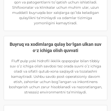
qon va patogentlarni toʻqatish uchun ishlatiladi.
Shifoxonalar va klinikalar uchun muhim ular, uzun
muddatli buyruqda bor xalqlarga qoʻlda keladigan
qulaylikni ta’minlaydi va odamlar tizimiga
yomonligini kamaytiradi.
Buyruq va xodimlarga qulay boʻlgan ulkan suv
oʻz ichiga olish quvvati
Fluff pulp yoki hidrofil ikkilik qopqoqlar bilan tibbiy
suv oʻz ichiga olish savdosi tez orada suvni oʻz ichiga
oladi va sifatli qutub-xona saqlaydi va tozalashni
kamaytiradi. Ushbu savdo post-operatsioniy davom
etish, zahonlar uchun bogʻlangan va inkontinens
boshqarish uchun zarur hisoblanadi va nazoratlangan,
stresssiz environmentni ta’minlaydi.