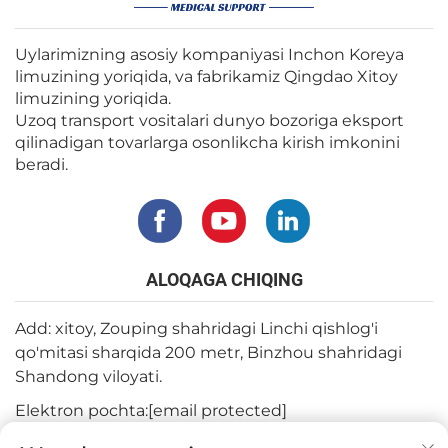
Uylarimizning asosiy kompaniyasi Inchon Koreya
limuzining yoriqida, va fabrikamiz Qingdao Xitoy
limuzining yoriqida.
Uzoq transport vositalari dunyo bozoriga eksport
qilinadigan tovarlarga osonlikcha kirish imkonini
beradi.
ALOQAGA CHIQING
Add: xitoy, Zouping shahridagi Linchi qishlog'i
qo'mitasi sharqida 200 metr, Binzhou shahridagi
Shandong viloyati.
Elektron pochta:
[email protected]
Tel:
+82-3180427370