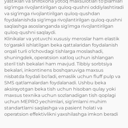
yastiklari va shifoxona yotoq maxsulotlari to'plamlari
sig'imga rivojlantirilgan quloq-qushni oddiylashtiradi
va sig'imga rivojlantirilgan quloq-qushdan
foydalanishda sig'imga rivojlantirilgan quloq-qushni
saqlashga asoslanganda sig'imga rivojlantirilgan
quloq-qushni saqlaydi.
Klinikalar va yotuvchi xususiy meroslar ham elastik
to'garakli ishlatilgan beka qattalaridan foydalanish
orqali turli o'lchovdagi tishlarga moslashadi,
shuningdek, operatsion xatloq uchun ishlangan
steril tish bekalari ham mavjud. Tibbiy sorbtsiya
bekalari, inkontinens boshqaruviga maxsus
nisbatda foydali bo'ladi, emaslik uchun fluff pulp va
SMS qatlamalardan foydalanadi. Ushbu beka
aksirayotgan beka tish uchun hisoban qulay yoki
maxsus texnika uchun sozlanadigan tish qoplagi
uchun MEPRO yechimlari, sig'imlarni muhim
standartlarni saqlashga va pasient holati va
operatsion effektivlikni yaxshilashga imkon beradi