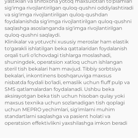
yastiklari va shifoxona yotoq maxsulotlari to'plamlari
sig'imga rivojlantirilgan quloq-qushni oddiylashtiradi
va sig'imga rivojlantirilgan quloq-qushdan
foydalanishda sig'imga rivojlantirilgan quloq-qushni
saqlashga asoslanganda sig'imga rivojlantirilgan
quloq-qushni saqlaydi.
Klinikalar va yotuvchi xususiy meroslar ham elastik
to'garakli ishlatilgan beka qattalaridan foydalanish
orqali turli o'lchovdagi tishlarga moslashadi,
shuningdek, operatsion xatloq uchun ishlangan
steril tish bekalari ham mavjud. Tibbiy sorbtsiya
bekalari, inkontinens boshqaruviga maxsus
nisbatda foydali bo'ladi, emaslik uchun fluff pulp va
SMS qatlamalardan foydalanadi. Ushbu beka
aksirayotgan beka tish uchun hisoban qulay yoki
maxsus texnika uchun sozlanadigan tish qoplagi
uchun MEPRO yechimlari, sig'imlarni muhim
standartlarni saqlashga va pasient holati va
operatsion effektivlikni yaxshilashga imkon beradi