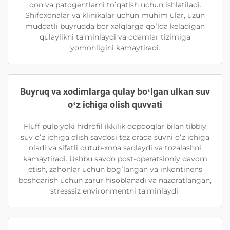
qon va patogentlarni toʻqatish uchun ishlatiladi.
Shifoxonalar va klinikalar uchun muhim ular, uzun
muddatli buyruqda bor xalqlarga qoʻlda keladigan
qulaylikni ta’minlaydi va odamlar tizimiga
yomonligini kamaytiradi.
Buyruq va xodimlarga qulay boʻlgan ulkan suv
oʻz ichiga olish quvvati
Fluff pulp yoki hidrofil ikkilik qopqoqlar bilan tibbiy
suv oʻz ichiga olish savdosi tez orada suvni oʻz ichiga
oladi va sifatli qutub-xona saqlaydi va tozalashni
kamaytiradi. Ushbu savdo post-operatsioniy davom
etish, zahonlar uchun bogʻlangan va inkontinens
boshqarish uchun zarur hisoblanadi va nazoratlangan,
stresssiz environmentni ta’minlaydi.