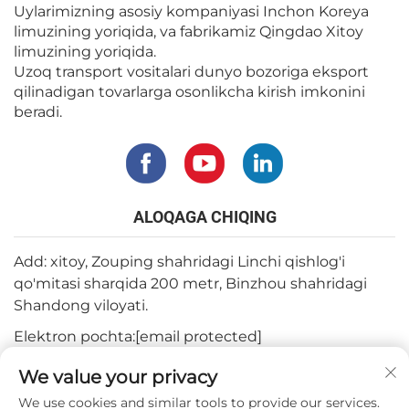
Uylarimizning asosiy kompaniyasi Inchon Koreya
limuzining yoriqida, va fabrikamiz Qingdao Xitoy
limuzining yoriqida.
Uzoq transport vositalari dunyo bozoriga eksport
qilinadigan tovarlarga osonlikcha kirish imkonini
beradi.
ALOQAGA CHIQING
Add: xitoy, Zouping shahridagi Linchi qishlog'i
qo'mitasi sharqida 200 metr, Binzhou shahridagi
Shandong viloyati.
Elektron pochta:
[email protected]
Tel:
+82-3180427370
We value your privacy
Telefon:
+86-15564344404
We use cookies and similar tools to provide our services.