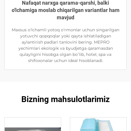
Nafaqat narxga qarama-qarshi, balki
o'lchamiga moslab chiqarilgan variantlar ham
mavjud
Maxsus o'lchamli yotoq o'rmonlar uchun singarilgan
yotuvchi qopqoqlar yoki qayta ishlatiladigan
aylantirish padlari tanlovini bering. MEPRO
yechimlari ekologik va byudjetga qaramasdan
qulayligini hisobga olgan boʻlib, hotel, spa va
shifoxonalar uchun ideal hisoblanadi.
Bizning mahsulotlarimiz