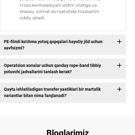
cross-kontsepsiyani oldini olishga va
shaxsiy xizmat ko'rsatishda tozalashni
oddiy qiladi.
PE-filmli ko'chma yotoq qopqalari hayotiy jild uchun
xavfsizmi?
Operatsion xonalar uchun qanday rope-band tibbiy
yotuvchi jadvallarini tanlash kerak?
Qayta ishlatiladigan transfer yastiklari bir martalik
variantlar bilan nima farqlanadi?
Bloglarimiz