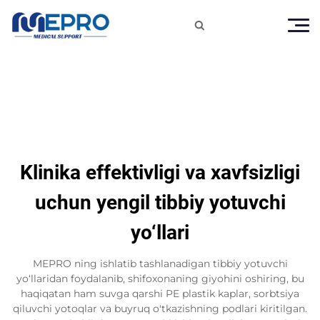

Klinika effektivligi va xavfsizligi
uchun yengil tibbiy yotuvchi
yo‘llari
MEPRO ning ishlatib tashlanadigan tibbiy yotuvchi
yo‘llaridan foydalanib, shifoxonaning giyohini oshiring, bu
haqiqatan ham suvga qarshi PE plastik kaplar, sorbtsiya
qiluvchi yotoqlar va buyruq o'tkazishning podlari kiritilgan.