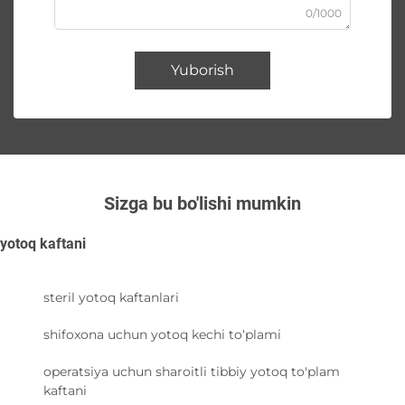
0/1000
Yuborish
Sizga bu bo'lishi mumkin
yotoq kaftani
steril yotoq kaftanlari
shifoxona uchun yotoq kechi to‘plami
operatsiya uchun sharoitli tibbiy yotoq to'plam
kaftani