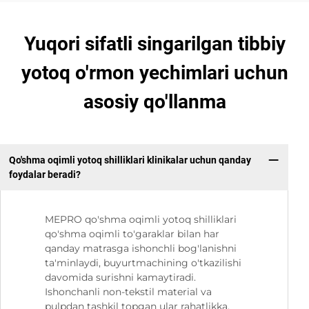
Yuqori sifatli singarilgan tibbiy
yotoq o'rmon yechimlari uchun
asosiy qo'llanma
Qo'shma oqimli yotoq shilliklari klinikalar uchun qanday
foydalar beradi?
MEPRO qo'shma oqimli yotoq shilliklari
qo'shma oqimli to'garaklar bilan har
qanday matrasga ishonchli bog'lanishni
ta'minlaydi, buyurtmachining o'tkazilishi
davomida surishni kamaytiradi.
Ishonchanli non-tekstil material va
pulpdan tashkil topgan ular rahatlikka,