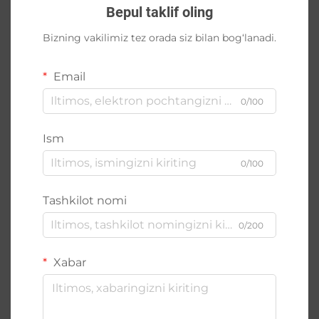
Bepul taklif oling
Bizning vakilimiz tez orada siz bilan bog‘lanadi.
Email
0/100
Ism
0/100
Tashkilot nomi
0/200
Xabar