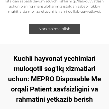
Istalgan sababli davom etuvchi ishlarni qo'llab-quvvatlash
uchun bizning mahsulotlarimiz istalgan sababli tibbiy
muhitlarda mo'jiza etuvchi ishlarni qo'llab-quvvatlaydi.
Narx so'rovi olish
Kuchli hayvonat yechimlari
muloqotli sog'liq xizmatlari
uchun: MEPRO Disposable Me
orqali Patient xavfsizligini va
rahmatini yetkazib berish