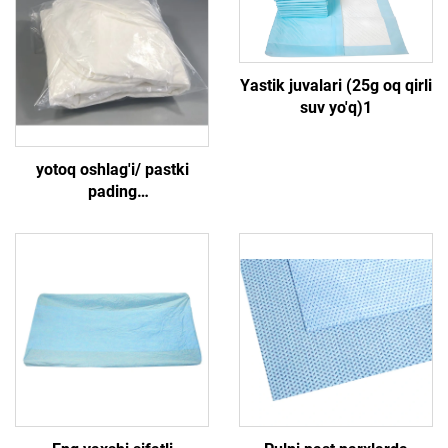
Yastik juvalari (25g oq qirli
suv yo'q)1
yotoq oshlag'i/ pastki
pading
265g(85gPP+23gPE+125gSAP+30gPP)4