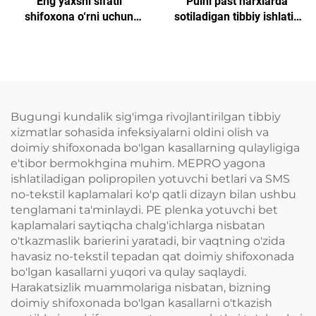
Eng yaxshi sifatli
Pulni past narxlarda
shifoxona o‘rni uchun
sotiladigan tibbiy ishlatib
boshlang‘ich kovorlar
yotiladigan sterilizatsiya
qog'oz barcha turdagi
SMS/SMMS uchun
Bugungi kundalik sig'imga rivojlantirilgan tibbiy
xizmatlar sohasida infeksiyalarni oldini olish va
doimiy shifoxonada bo'lgan kasallarning qulayligiga
e'tibor bermokhgina muhim. MEPRO yagona
ishlatiladigan polipropilen yotuvchi betlari va SMS
no-tekstil kaplamalari ko'p qatli dizayn bilan ushbu
tenglamani ta'minlaydi. PE plenka yotuvchi bet
kaplamalari saytiqcha chalg'ichlarga nisbatan
o'tkazmaslik barierini yaratadi, bir vaqtning o'zida
havasiz no-tekstil tepadan qat doimiy shifoxonada
bo'lgan kasallarni yuqori va qulay saqlaydi.
Harakatsizlik muammolariga nisbatan, bizning
doimiy shifoxonada bo'lgan kasallarni o'tkazish