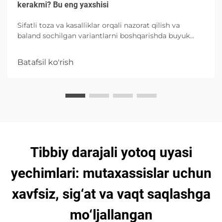
kerakmi? Bu eng yaxshisi
Sifatli toza va kasalliklar orqali nazorat qilish va
baland sochilgan variantlarni boshqarishda buyuk
absorbtsiya imkoniyatlari bilan bog'liq bo'lgan
xususiyatlari va to'g'ri foydalanishni o'rganing.
Batafsil ko'rish
Tibbiy darajali yotoq uyasi
yechimlari: mutaxassislar uchun
xavfsiz, sig‘at va vaqt saqlashga
mo‘ljallangan