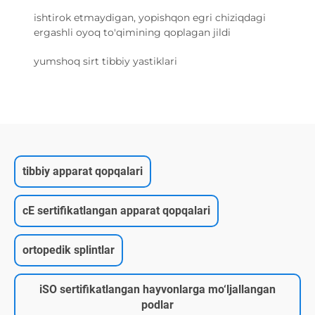
ishtirok etmaydigan, yopishqon egri chiziqdagi
ergashli oyoq to'qimining qoplagan jildi
yumshoq sirt tibbiy yastiklari
tibbiy apparat qopqalari
cE sertifikatlangan apparat qopqalari
ortopedik splintlar
iSO sertifikatlangan hayvonlarga mo‘ljallangan
podlar