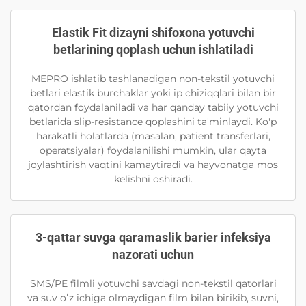
Elastik Fit dizayni shifoxona yotuvchi
betlarining qoplash uchun ishlatiladi
MEPRO ishlatib tashlanadigan non-tekstil yotuvchi
betlari elastik burchaklar yoki ip chiziqqlari bilan bir
qatordan foydalaniladi va har qanday tabiiy yotuvchi
betlarida slip-resistance qoplashini ta'minlaydi. Ko'p
harakatli holatlarda (masalan, patient transferlari,
operatsiyalar) foydalanilishi mumkin, ular qayta
joylashtirish vaqtini kamaytiradi va hayvonatga mos
kelishni oshiradi.
3-qattar suvga qaramaslik barier infeksiya
nazorati uchun
SMS/PE filmli yotuvchi savdagi non-tekstil qatorlari
va suv oʻz ichiga olmaydigan film bilan birikib, suvni,