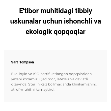
E'tibor muhitidagi tibbiy
uskunalar uchun ishonchli va
ekologik qopqoqlar
Sara Tompson
Eko-loyiq va ISO-sertifikatlangan qopqalaridan
yaxshi ko'ramiz! Qadirdor, latexsiz va davlatli
dizaynda. Sterilniksiz bo'lmaganda klinikamizning
atrof-muhitni kamaytirdi.