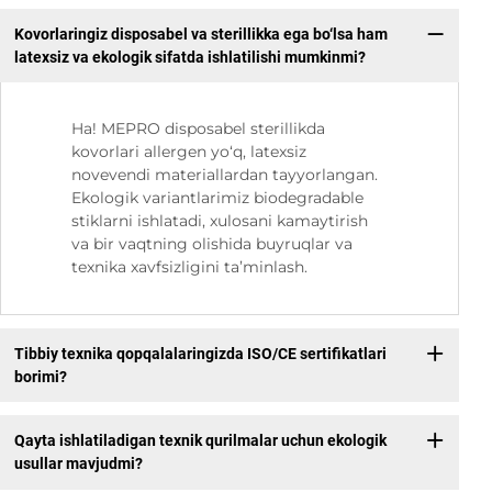
Kovorlaringiz disposabel va sterillikka ega bo‘lsa ham
latexsiz va ekologik sifatda ishlatilishi mumkinmi?
Ha! MEPRO disposabel sterillikda
kovorlari allergen yo‘q, latexsiz
novevendi materiallardan tayyorlangan.
Ekologik variantlarimiz biodegradable
stiklarni ishlatadi, xulosani kamaytirish
va bir vaqtning olishida buyruqlar va
texnika xavfsizligini ta’minlash.
Tibbiy texnika qopqalalaringizda ISO/CE sertifikatlari
borimi?
Qayta ishlatiladigan texnik qurilmalar uchun ekologik
usullar mavjudmi?