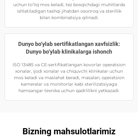
uchun to‘liq mos keladi, tez bosqichdagi muhitlarda
ishlatiladigan tashqi jihatdan osonroq va sterillik
bilan kombinatsiya qilinadi.
Dunyo bo‘ylab sertifikatlangan xavfsizlik:
Dunyo bo‘ylab klinikalarga ishonch
ISO 13485 va CE-sertifikatlangan kovorlar operatsion
xonalar, ijodi xonalar va chiquvchi klinikalar uchun
mos keladi va maslahat beradi, masalan, operatsion
kameralar va monitorlar kabi sterilizatsiyaga
hamsangar texnika uchun qadrlilikni yetkazadi.
Bizning mahsulotlarimiz