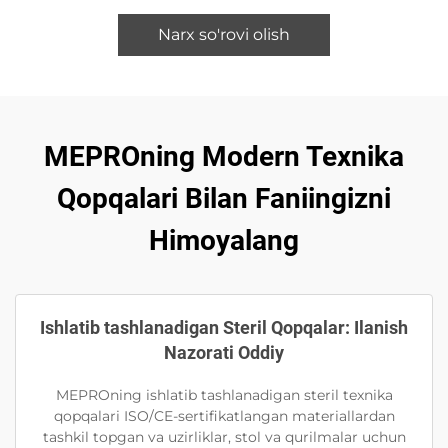
Narx so'rovi olish
MEPROning Modern Texnika
Qopqalari Bilan Faniingizni
Himoyalang
Ishlatib tashlanadigan Steril Qopqalar: Ilanish
Nazorati Oddiy
MEPROning ishlatib tashlanadigan steril texnika
qopqalari ISO/CE-sertifikatlangan materiallardan
tashkil topgan va uzirliklar, stol va qurilmalar uchun