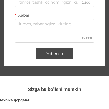
0/200
Xabar
0/1000
Yuborish
Sizga bu bo'lishi mumkin
texnika qopqalari