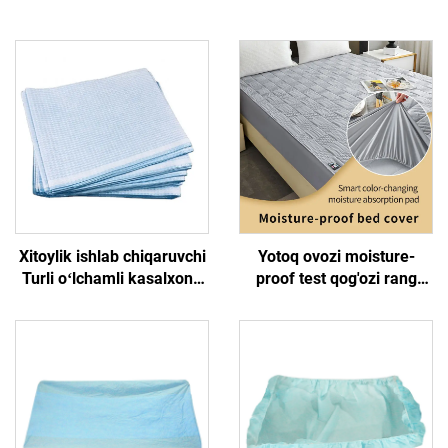
Xitoylik ishlab chiqaruvchi
Yotoq ovozi moisture-
Turli oʻlchamli kasalxona
proof test qog'ozi rang
bir martalik yotoq qopqogʻi
xatiyori quruvchi sizning
tekshiruv varagʻi
matrasingizni moisture-
proof saqlaydi