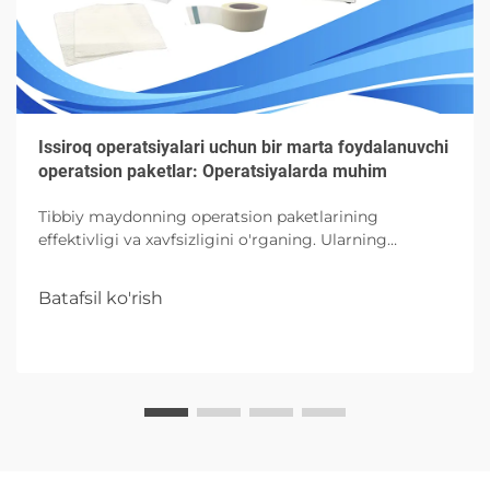
Issiroq operatsiyalari uchun bir marta foydalanuvchi
operatsion paketlar: Operatsiyalarda muhim
Tibbiy maydonning operatsion paketlarining
effektivligi va xavfsizligini o'rganing. Ularning
qismlaridan, foydalaridan va kelajakda
operatsiyalardagi asriddan ma'lumot oling.
Batafsil ko'rish