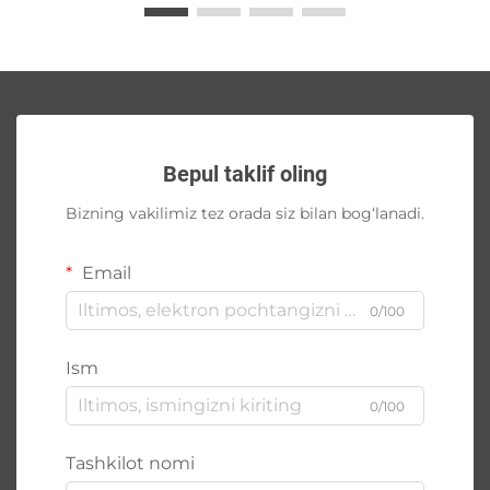
Bepul taklif oling
Bizning vakilimiz tez orada siz bilan bog‘lanadi.
Email
0/100
Ism
0/100
Tashkilot nomi