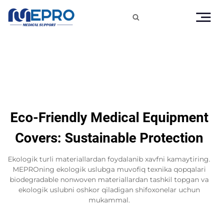

Eco-Friendly Medical Equipment
Covers: Sustainable Protection
Ekologik turli materiallardan foydalanib xavfni kamaytiring.
MEPROning ekologik uslubga muvofiq texnika qopqalari
biodegradable nonwoven materiallardan tashkil topgan va
ekologik uslubni oshkor qiladigan shifoxonelar uchun
mukammal.