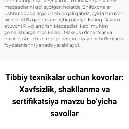
sertifikatiga ega, keyfiyatni ta'minlaydigan va ESG
maqsadlarini qollaydigan holatda. Shifoxonalar
ushbu qopqalarga o'tish orqali qaboz joyida turuvchi
axlatni 40% gacha kamaytira oladi, UNning Davom
etuvchi Rivojlantirish Maqsadlari kabi muhim
yo'nalishlarga mos keladi. Maxsus o'lchamlar va
nafas olish uchun mo'ljallangan dizaynlar bo'limlarda
foydalanishni yanada yaxshilaydi.
Tibbiy texnikalar uchun kovorlar:
Xavfsizlik, shakllanma va
sertifikatsiya mavzu bo‘yicha
savollar