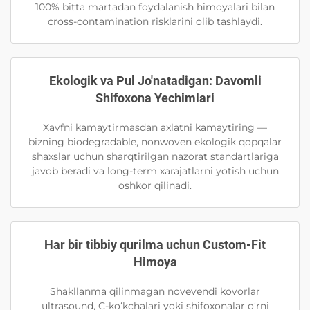
100% bitta martadan foydalanish himoyalari bilan
cross-contamination risklarini olib tashlaydi.
Ekologik va Pul Jo'natadigan: Davomli
Shifoxona Yechimlari
Xavfni kamaytirmasdan axlatni kamaytiring —
bizning biodegradable, nonwoven ekologik qopqalar
shaxslar uchun sharqtirilgan nazorat standartlariga
javob beradi va long-term xarajatlarni yotish uchun
oshkor qilinadi.
Har bir tibbiy qurilma uchun Custom-Fit
Himoya
Shakllanma qilinmagan novevendi kovorlar
ultrasound, C-ko‘kchalari yoki shifoxonalar o‘rni