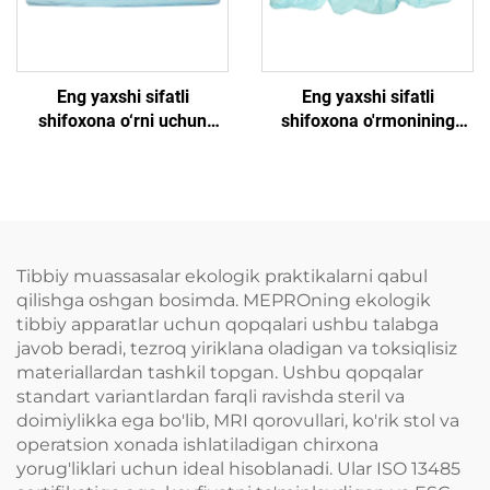
Eng yaxshi sifatli
Eng yaxshi sifatli
shifoxona o‘rni uchun
shifoxona o'rmonining
boshlang‘ich kovorlar
uchun ishlatib yotiladigan
yotoq qopqalari
Tibbiy muassasalar ekologik praktikalarni qabul
qilishga oshgan bosimda. MEPROning ekologik
tibbiy apparatlar uchun qopqalari ushbu talabga
javob beradi, tezroq yiriklana oladigan va toksiqlisiz
materiallardan tashkil topgan. Ushbu qopqalar
standart variantlardan farqli ravishda steril va
doimiylikka ega bo'lib, MRI qorovullari, ko'rik stol va
operatsion xonada ishlatiladigan chirxona
yorug'liklari uchun ideal hisoblanadi. Ular ISO 13485