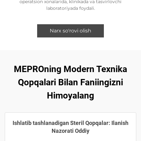
operatsion xonalarida, klinikada va tasvirlovchi
laboratoriyada foydali.
Narx so'rovi olish
MEPROning Modern Texnika
Qopqalari Bilan Faniingizni
Himoyalang
Ishlatib tashlanadigan Steril Qopqalar: Ilanish
Nazorati Oddiy