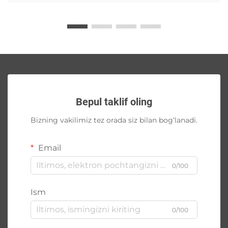
Bepul taklif oling
Bizning vakilimiz tez orada siz bilan bog‘lanadi.
Email
0/100
Ism
0/100