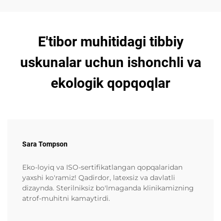
E'tibor muhitidagi tibbiy
uskunalar uchun ishonchli va
ekologik qopqoqlar
Sara Tompson
Eko-loyiq va ISO-sertifikatlangan qopqalaridan
yaxshi ko'ramiz! Qadirdor, latexsiz va davlatli
dizaynda. Sterilniksiz bo'lmaganda klinikamizning
atrof-muhitni kamaytirdi.