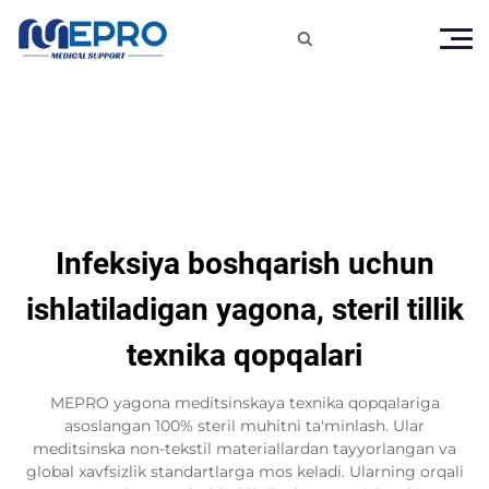

Infeksiya boshqarish uchun
ishlatiladigan yagona, steril tillik
texnika qopqalari
MEPRO yagona meditsinskaya texnika qopqalariga
asoslangan 100% steril muhitni ta'minlash. Ular
meditsinska non-tekstil materiallardan tayyorlangan va
global xavfsizlik standartlarga mos keladi. Ularning orqali