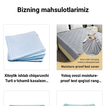
Bizning mahsulotlarimiz
Xitoylik ishlab chiqaruvchi
Yotoq ovozi moisture-
Turli oʻlchamli kasalxona
proof test qog'ozi rang
bir martalik yotoq qopqogʻi
xatiyori quruvchi sizning
tekshiruv varagʻi
matrasingizni moisture-
proof saqlaydi