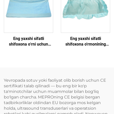
Eng yaxshi sifatli
Eng yaxshi sifatli
shifoxona o‘rni uchun
shifoxona o'rmonining
boshlang‘ich kovorlar
uchun ishlatib yotiladigan
yotoq qopqalari
Yevropada sotuv yoki faoliyat olib borish uchun CE
sertifikati talab qilinadi — bu eng bir ko'p
ta'minotchilar uchun muammolar bilan bog'liq
bo'lgan charcha. MEPROning CE belgisi bergan
tadbirkorliklar oldindan EU bozorga mos kelgan
holda, ultrasound transduserlari va operatsion
robotlari kabi qurilmalarni qamrab oladi. Nonwoven