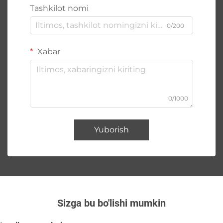
Tashkilot nomi
0/200
Xabar
0/1000
Yuborish
Sizga bu bo'lishi mumkin