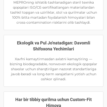
MEPROning ishlatib tashlanadigan steril texnika
qopqalari ISO/CE-sertifikatlangan materiallardan
tashkil topgan va uzirliklar, stol va qurilmalar uchun
100% bitta martadan foydalanish himoyalari bilan
cross-contamination risklarini olib tashlaydi.
Ekologik va Pul Jo'natadigan: Davomli
Shifoxona Yechimlari
Xavfni kamaytirmasdan axlatni kamaytiring —
bizning biodegradable, nonwoven ekologik qopqalar
shaxslar uchun sharqtirilgan nazorat standartlariga
javob beradi va long-term xarajatlarni yotish uchun
oshkor qilinadi.
Har bir tibbiy qurilma uchun Custom-Fit
Himoya