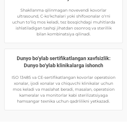
Shakllanma qilinmagan novevendi kovorlar
ultrasound, C-ko‘kchalari yoki shifoxonalar o‘rni
uchun to‘liq mos keladi, tez bosqichdagi muhitlarda
ishlatiladigan tashqi jihatdan osonroq va sterillik
bilan kombinatsiya qilinadi.
Dunyo bo‘ylab sertifikatlangan xavfsizlik:
Dunyo bo‘ylab klinikalarga ishonch
ISO 13485 va CE-sertifikatlangan kovorlar operatsion
xonalar, ijodi xonalar va chiquvchi klinikalar uchun
mos keladi va maslahat beradi, masalan, operatsion
kameralar va monitorlar kabi sterilizatsiyaga
hamsangar texnika uchun qadrlilikni yetkazadi.