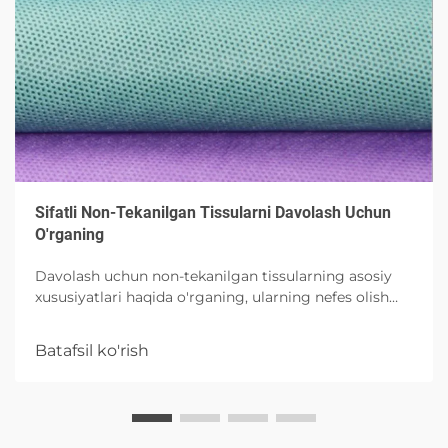
Sifatli Non-Tekanilgan Tissularni Davolash Uchun
O'rganing
Davolash uchun non-tekanilgan tissularning asosiy
xususiyatlari haqida o'rganing, ularning nefes olish
qobiliyati, allergiya yuzaga chiqarmasligi va
lavozimlilikiga diqqat yetiring. Jiraklar maskasi,
Batafsil ko'rish
yaralar uchun bog'lovchi va gienologik mahsulotlarda
ularning qo'llanilishi haqida ma'lumot oling, ekologik
va antimikrobiyal innovatsiyalarga ahamiyat bering.
Muassir tibbiy tissularni tushunish uchun mukammal.