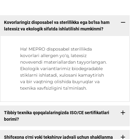
Kovorlaringiz disposabel va sterillikka ega bo‘lsa ham
latexsiz va ekologik sifatda ishlatilishi mumkinmi?
Ha! MEPRO disposabel sterillikda
kovorlari allergen yo‘q, latexsiz
novevendi materiallardan tayyorlangan.
Ekologik variantlarimiz biodegradable
stiklarni ishlatadi, xulosani kamaytirish
va bir vaqtning olishida buyruqlar va
texnika xavfsizligini ta’minlash.
Tibbiy texnika qopqalalaringizda ISO/CE sertifikatlari
borimi?
Shifoxona o‘rni yoki tekshiruv jadvali uchun shakllanma