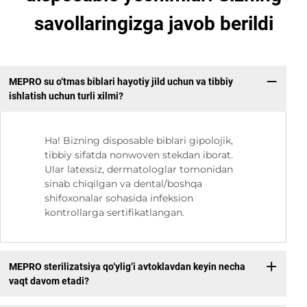
savollaringizga javob berildi
MEPRO su o‘tmas biblari hayotiy jild uchun va tibbiy
ishlatish uchun turli xilmi?
Ha! Bizning disposable biblari gipolojik,
tibbiy sifatda nonwoven stekdan iborat.
Ular latexsiz, dermatologlar tomonidan
sinab chiqilgan va dental/boshqa
shifoxonalar sohasida infeksion
kontrollarga sertifikatlangan.
MEPRO sterilizatsiya qo‘ylig’i avtoklavdan keyin necha
vaqt davom etadi?