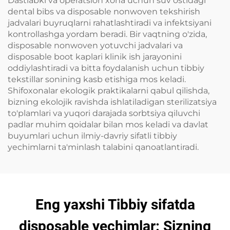
Dastlabki va operatsion xona uchun suv ostidagi
dental bibs va disposable nonwoven tekshirish
jadvalari buyruqlarni rahatlashtiradi va infektsiyani
kontrollashga yordam beradi. Bir vaqtning o'zida,
disposable nonwoven yotuvchi jadvalari va
disposable boot kaplari klinik ish jarayonini
oddiylashtiradi va bitta foydalanish uchun tibbiy
tekstillar sonining kasb etishiga mos keladi.
Shifoxonalar ekologik praktikalarni qabul qilishda,
bizning ekolojik ravishda ishlatiladigan sterilizatsiya
to'plamlari va yuqori darajada sorbtsiya qiluvchi
padlar muhim qoidalar bilan mos keladi va davlat
buyumlari uchun ilmiy-davriy sifatli tibbiy
yechimlarni ta'minlash talabini qanoatlantiradi.
Eng yaxshi Tibbiy sifatda
disposable yechimlar: Sizning