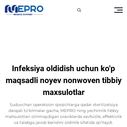

Infeksiya oldidish uchun ko'p
maqsadli noyev nonwoven tibbiy
maxsulotlar
Suduvchan operatsion qisqichlarga qadar sterilizatsiya
darajali to'kilmalar gacha, MEPRO ning yechimlik tibbiy
mahsulotlari olinmaydigan oraviklarda xavfsizlik, effektivlik
va talabga javob berishni oldinlik sifatida qo'llaydi.