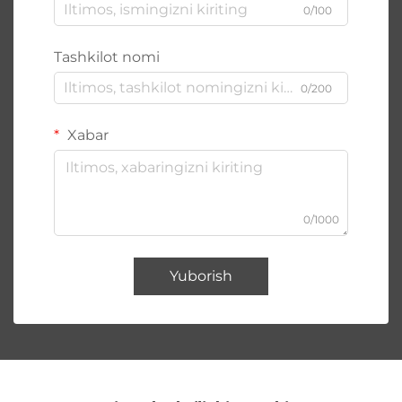
0/100
Tashkilot nomi
0/200
Xabar
0/1000
Yuborish