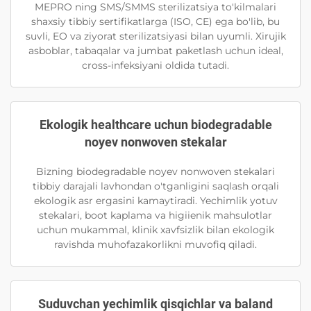
MEPRO ning SMS/SMMS sterilizatsiya to'kilmalari
shaxsiy tibbiy sertifikatlarga (ISO, CE) ega bo'lib, bu
suvli, EO va ziyorat sterilizatsiyasi bilan uyumli. Xirujik
asboblar, tabaqalar va jumbat paketlash uchun ideal,
cross-infeksiyani oldida tutadi.
Ekologik healthcare uchun biodegradable
noyev nonwoven stekalar
Bizning biodegradable noyev nonwoven stekalari
tibbiy darajali lavhondan o'tganligini saqlash orqali
ekologik asr ergasini kamaytiradi. Yechimlik yotuv
stekalari, boot kaplama va higiienik mahsulotlar
uchun mukammal, klinik xavfsizlik bilan ekologik
ravishda muhofazakorlikni muvofiq qiladi.
Suduvchan yechimlik qisqichlar va baland