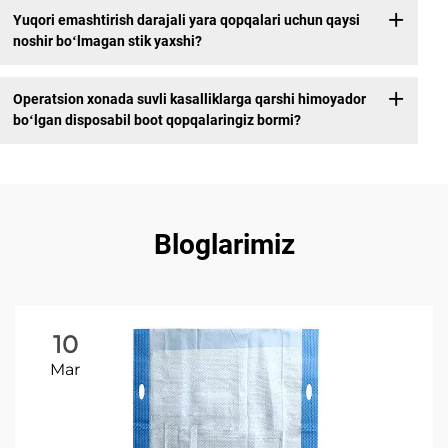
Yuqori emashtirish darajali yara qopqalari uchun qaysi
noshir boʻlmagan stik yaxshi?
Operatsion xonada suvli kasalliklarga qarshi himoyador
boʻlgan disposabil boot qopqalaringiz bormi?
Bloglarimiz
10
Mar