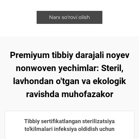
Narx so'rovi olish
Premiyum tibbiy darajali noyev
nonwoven yechimlar: Steril,
lavhondan o'tgan va ekologik
ravishda muhofazakor
Tibbiy sertifikatlangan sterilizatsiya
to'kilmalari infeksiya oldidish uchun