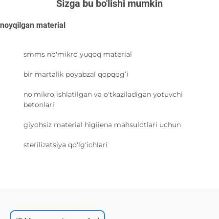
Sizga bu bo'lishi mumkin
noyqilgan material
smms no'mikro yuqoq material
bir martalik poyabzal qopqogʻi
no'mikro ishlatilgan va o'tkaziladigan yotuvchi
betonlari
giyohsiz material higiiena mahsulotlari uchun
sterilizatsiya qo‘lg‘ichlari