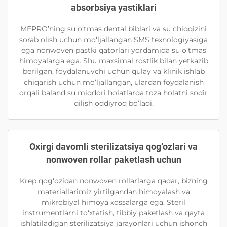
absorbsiya yastiklari
MEPRO’ning su o‘tmas dental biblari va su chiqqizini
sorab olish uchun mo‘ljallangan SMS texnologiyasiga
ega nonwoven pastki qatorlari yordamida su o‘tmas
himoyalarga ega. Shu maxsimal rostlik bilan yetkazib
berilgan, foydalanuvchi uchun qulay va klinik ishlab
chiqarish uchun mo‘ljallangan, ulardan foydalanish
orqali baland su miqdori holatlarda toza holatni sodir
qilish oddiyroq bo‘ladi.
Oxirgi davomli sterilizatsiya qog‘ozlari va
nonwoven rollar paketlash uchun
Krep qog‘ozidan nonwoven rollarlarga qadar, bizning
materiallarimiz yirtilgandan himoyalash va
mikrobiyal himoya xossalarga ega. Steril
instrumentlarni to‘xtatish, tibbiy paketlash va qayta
ishlatiladigan sterilizatsiya jarayonlari uchun ishonch