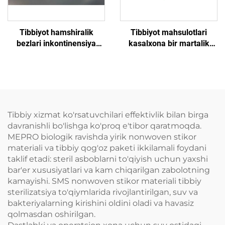
Tibbiyot hamshiralik
Tibbiyot mahsulotlari
bezlari inkontinensiya
kasalxona bir martalik
bezlari bir martalik imtihon
imtihonlar uchun
stol varagʻi bir martalik
tayyorlangan qogʻoz
toʻldirilgan varaq
Tibbiy xizmat ko'rsatuvchilari effektivlik bilan birga
davranishli bo'lishga ko'proq e'tibor qaratmoqda.
MEPRO biologik ravishda yirik nonwoven stikor
materiali va tibbiy qog'oz paketi ikkilamali foydani
taklif etadi: steril asboblarni to'qiyish uchun yaxshi
bar'er xususiyatlari va kam chiqarilgan zabolotning
kamayishi. SMS nonwoven stikor materiali tibbiy
sterilizatsiya to'qiymlarida rivojlantirilgan, suv va
bakteriyalarning kirishini oldini oladi va havasiz
qolmasdan oshirilgan.