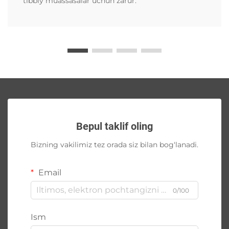
tibbiy muassasalar uchun zarur.
Bepul taklif oling
Bizning vakilimiz tez orada siz bilan bog‘lanadi.
Email
0/100
Ism