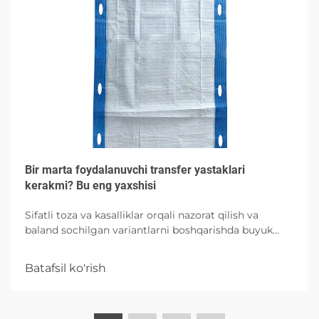
Bir marta foydalanuvchi transfer yastaklari
kerakmi? Bu eng yaxshisi
Sifatli toza va kasalliklar orqali nazorat qilish va
baland sochilgan variantlarni boshqarishda buyuk
absorbtsiya imkoniyatlari bilan bog'liq bo'lgan
xususiyatlari va to'g'ri foydalanishni o'rganing.
Batafsil ko'rish