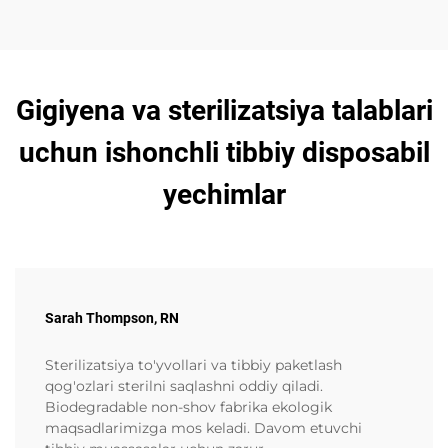
Gigiyena va sterilizatsiya talablari
uchun ishonchli tibbiy disposabil
yechimlar
Sarah Thompson, RN
Sterilizatsiya to'yvollari va tibbiy paketlash
qog'ozlari sterilni saqlashni oddiy qiladi.
Biodegradable non-shov fabrika ekologik
maqsadlarimizga mos keladi. Davom etuvchi