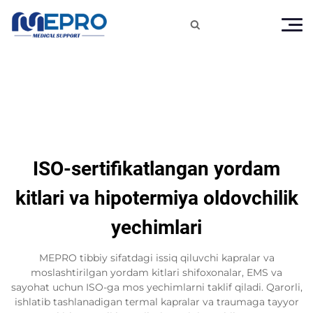

ISO-sertifikatlangan yordam
kitlari va hipotermiya oldovchilik
yechimlari
MEPRO tibbiy sifatdagi issiq qiluvchi kapralar va
moslashtirilgan yordam kitlari shifoxonalar, EMS va
sayohat uchun ISO-ga mos yechimlarni taklif qiladi. Qarorli,
ishlatib tashlanadigan termal kapralar va traumaga tayyor