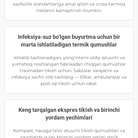
xavfsizlik standartlariga amal qilish va cross-tarmoq
risklarini kamaytirish mumkin.
Infeksiya-suz bo‘lgan buyurtma uchun bir
marta ishlatiladigan termik qumushlar
Ishlatib tashlanadigan, yong‘inlarni oldiy qiluvchi va
yumshoq noshlangan fabrikadan chiqqan qumushlar
traumadan tikish uchun. Sabzalar xarajatini va
infeksiya xavfni olib tashlang — ERlar, ambulanslar va
post-op tikish uchun ideal.
Keng tarqalgan ekspres tikish va birinchi
yordam yechimlari
Kompakt, havaga ta'sir etuvchi tikish qumushlari va
sayohatda qulay birinchi yordam setlari sho'k