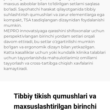
maxsus asboblar bilan to'ldirilgan setlarni saqlasa
bo'ladi. Sayohatchi harakat qilayotganida tibbiy
suhlashtirish qumushlari va zarur elementlarga ega
kompakt, TSA tasdiqlangan dizaynidan foydalanishi
mumkin.
MEPRO innovatsiyaga qarashini shifoxonalar uchun
perspektivlangan birinchi yordam setlari orqali
davom ettiradi, bu setlar o'zgartirilishi mumkin
bo'lgan va ergonomik dizayn bilan yetkazilgan.
Katta kasalliklar uchun yoki kundalik klinika talablari
uchun tayyorlanishda mahsulotlarimiz omillarni
tayyorlash va cross-tartibga chiqish xavfalarini
kamaytiradi.
Tibbiy tikish qumushlari va
maxsuslashtirilgan birinchi