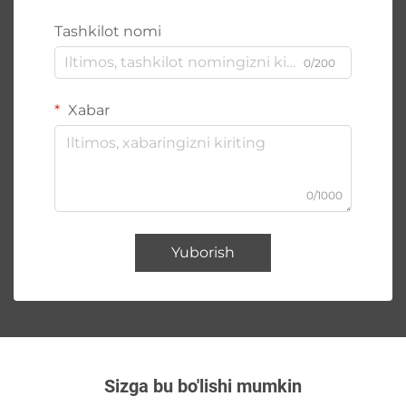
Tashkilot nomi
0/200
Xabar
0/1000
Yuborish
Sizga bu bo'lishi mumkin