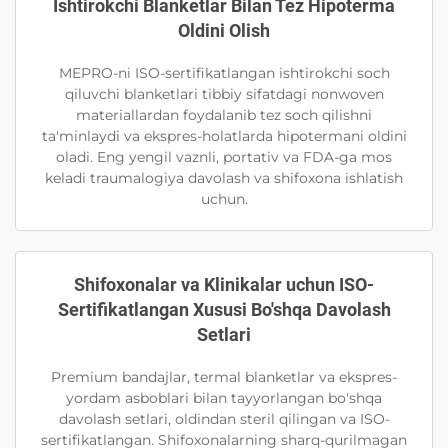
Ishtirokchi Blanketlar Bilan Tez Hipoterma
Oldini Olish
MEPRO-ni ISO-sertifikatlangan ishtirokchi soch
qiluvchi blanketlari tibbiy sifatdagi nonwoven
materiallardan foydalanib tez soch qilishni
ta'minlaydi va ekspres-holatlarda hipotermani oldini
oladi. Eng yengil vaznli, portativ va FDA-ga mos
keladi traumalogiya davolash va shifoxona ishlatish
uchun.
Shifoxonalar va Klinikalar uchun ISO-
Sertifikatlangan Xususi Bo'shqa Davolash
Setlari
Premium bandajlar, termal blanketlar va ekspres-
yordam asboblari bilan tayyorlangan bo'shqa
davolash setlari, oldindan steril qilingan va ISO-
sertifikatlangan. Shifoxonalarning sharq-qurilmagan