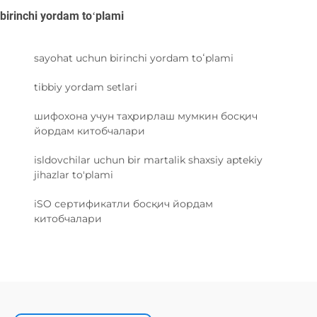
birinchi yordam toʻplami
sayohat uchun birinchi yordam toʻplami
tibbiy yordam setlari
шифохона учун таҳрирлаш мумкин босқич
йордам китобчалари
isldovchilar uchun bir martalik shaxsiy aptekiy
jihazlar to'plami
iSO сертификатли босқич йордам
китобчалари