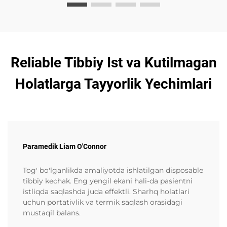
Reliable Tibbiy Ist va Kutilmagan
Holatlarga Tayyorlik Yechimlari
Paramedik Liam O'Connor
Tog' bo'lganlikda amaliyotda ishlatilgan disposable
tibbiy kechak. Eng yengil ekani hali-da pasientni
istliqda saqlashda juda effektli. Sharhq holatlari
uchun portativlik va termik saqlash orasidagi
mustaqil balans.