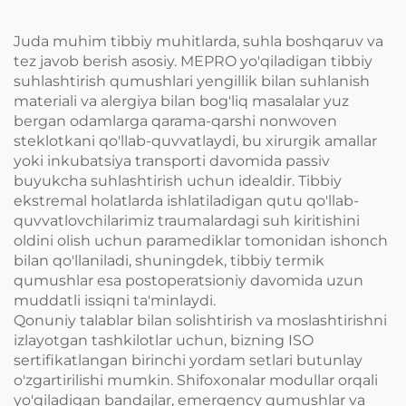
Juda muhim tibbiy muhitlarda, suhla boshqaruv va
tez javob berish asosiy. MEPRO yo'qiladigan tibbiy
suhlashtirish qumushlari yengillik bilan suhlanish
materiali va alergiya bilan bog'liq masalalar yuz
bergan odamlarga qarama-qarshi nonwoven
steklotkani qo'llab-quvvatlaydi, bu xirurgik amallar
yoki inkubatsiya transporti davomida passiv
buyukcha suhlashtirish uchun idealdir. Tibbiy
ekstremal holatlarda ishlatiladigan qutu qo'llab-
quvvatlovchilarimiz traumalardagi suh kiritishini
oldini olish uchun paramediklar tomonidan ishonch
bilan qo'llaniladi, shuningdek, tibbiy termik
qumushlar esa postoperatsioniy davomida uzun
muddatli issiqni ta'minlaydi.
Qonuniy talablar bilan solishtirish va moslashtirishni
izlayotgan tashkilotlar uchun, bizning ISO
sertifikatlangan birinchi yordam setlari butunlay
o'zgartirilishi mumkin. Shifoxonalar modullar orqali
yo'qiladigan bandajlar, emergency qumushlar va