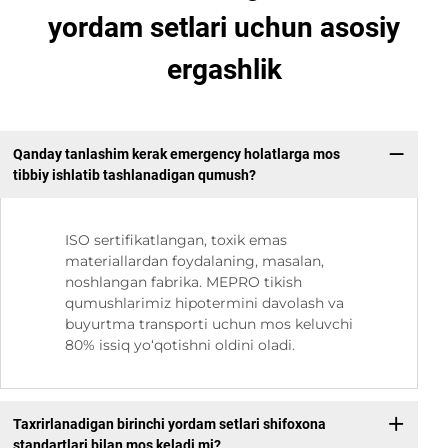
yordam setlari uchun asosiy
ergashlik
Qanday tanlashim kerak emergency holatlarga mos
tibbiy ishlatib tashlanadigan qumush?
ISO sertifikatlangan, toxik emas
materiallardan foydalaning, masalan,
noshlangan fabrika. MEPRO tikish
qumushlarimiz hipotermini davolash va
buyurtma transporti uchun mos keluvchi
80% issiq yo‘qotishni oldini oladi.
Taxrirlanadigan birinchi yordam setlari shifoxona
standartlari bilan mos keladi mi?