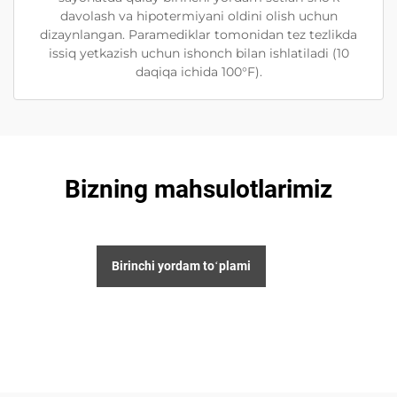
davolash va hipotermiyani oldini olish uchun
dizaynlangan. Paramediklar tomonidan tez tezlikda
issiq yetkazish uchun ishonch bilan ishlatiladi (10
daqiqa ichida 100°F).
Bizning mahsulotlarimiz
Birinchi yordam toʻplami