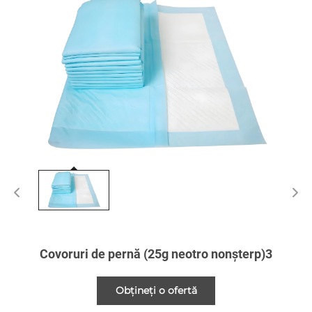
Covoruri de pernă (25g neotro nonșterp)3
Obțineți o ofertă