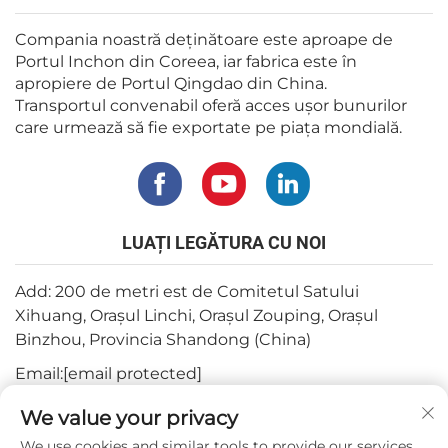
Compania noastră deținătoare este aproape de
Portul Inchon din Coreea, iar fabrica este în
apropiere de Portul Qingdao din China.
Transportul convenabil oferă acces ușor bunurilor
care urmează să fie exportate pe piața mondială.
LUAȚI LEGĂTURA CU NOI
Add: 200 de metri est de Comitetul Satului
Xihuang, Orașul Linchi, Orașul Zouping, Orașul
Binzhou, Provincia Shandong (China)
Email:
[email protected]
Tel:
+82-3180427370
We value your privacy
Telefon:
+86-15564344404
We use cookies and similar tools to provide our services.