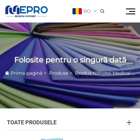
RO

Folosite pentru o singură dată
Prima pagină
>
Produse
>
Produs Nonotel Medical
>
F
TOATE PRODUSELE