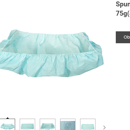
Spun
75g
Obț