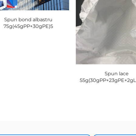
Spun bond albastru
75g(45gPP+30gPE)5
Spun lace
55g(30gPP+23gPE+2gL