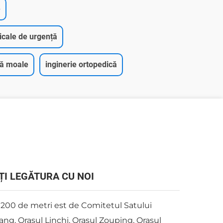
e
icale de urgență
ță moale
inginerie ortopedică
ȚI LEGĂTURA CU NOI
 200 de metri est de Comitetul Satului
ang, Orașul Linchi, Orașul Zouping, Orașul