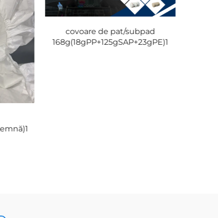
covoare de pat/subpad
covo
168g(18gPP+125gSAP+23gPE)1
168g(
emnă)1