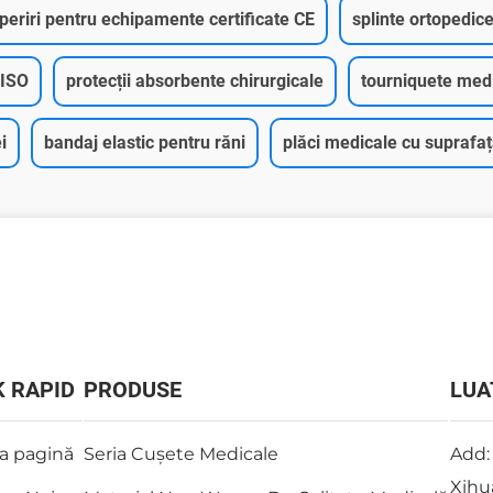
periri pentru echipamente certificate CE
splinte ortopedic
 ISO
protecții absorbente chirurgicale
tourniquete med
i
bandaj elastic pentru răni
plăci medicale cu suprafa
K RAPID
PRODUSE
LUA
a pagină
Seria Cușete Medicale
Add:
Xihu