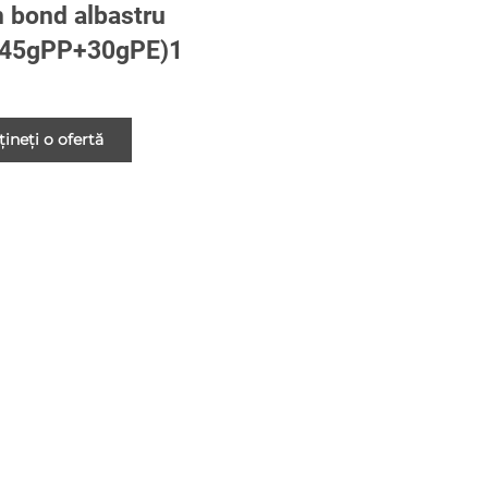
 bond albastru
(45gPP+30gPE)1
ineți o ofertă