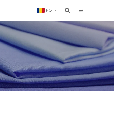


RO