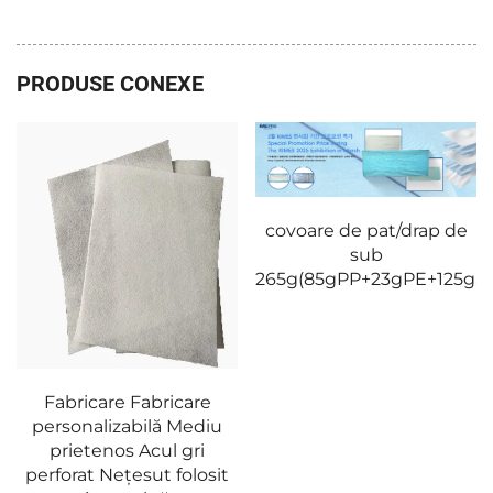
PRODUSE CONEXE
covoare de pat/drap de
covoare de pat/dra
sub
sub
265g(85gPP+23gPE+125gSAP+30gPP)2
265g(85gPP+23gPE
care
Mediu
 gri
folosit