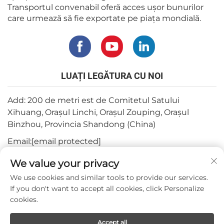
Transportul convenabil oferă acces ușor bunurilor
care urmează să fie exportate pe piața mondială.
LUAȚI LEGĂTURA CU NOI
Add: 200 de metri est de Comitetul Satului
Xihuang, Orașul Linchi, Orașul Zouping, Orașul
Binzhou, Provincia Shandong (China)
Email:
[email protected]
Tel:
+82-3180427370
We value your privacy
Telefon:
+86-15564344404
We use cookies and similar tools to provide our services.
If you don't want to accept all cookies, click Personalize
WhatsApp:
+82-1022396668
cookies.
Accept all