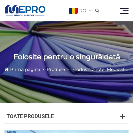
RO

Folosite pentru o singură dată
Prima pagină
>
Produse
>
Produs Nonotel Medical
>
F
TOATE PRODUSELE