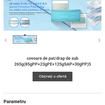
covoare de pat/drap de sub
265g(85gPP+23gPE+125gSAP+30gPP)5
Obțineți o ofertă
Parametru