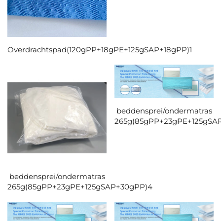
Overdrachtspad(120gPP+18gPE+125gSAP+18gPP)1
beddensprei/ondermatras
265g(85gPP+23gPE+125gSA
beddensprei/ondermatras
265g(85gPP+23gPE+125gSAP+30gPP)4