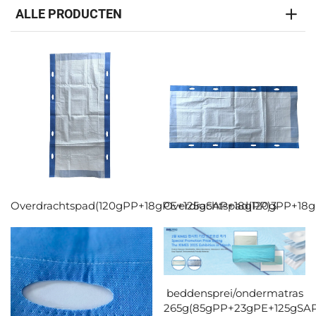
ALLE PRODUCTEN
Overdrachtspad(120gPP+18gPE+125gSAP+18gPP)3
Overdrachtspad(120gPP+18
beddensprei/ondermatras
265g(85gPP+23gPE+125gSA