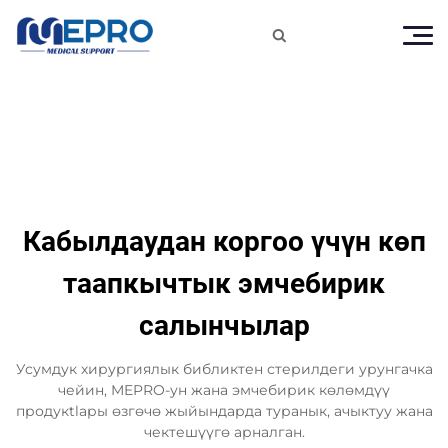

Кабылдаудан коргоо үчүн көп
таапкычтык эмчебирик
салынчылар
Усумдук хирургиялык библиктен стерилдеги урунгачка
чейин, MEPRO-ун жана эмчебирик көлөмдүү
продукtlары өзгөчө жыйындарда туранык, ачыктуу жана
чектешүүгө арналган.