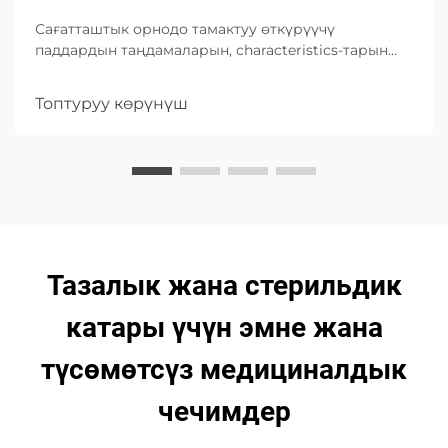
Сағатташтык орнодо тамактуу өткүрүүчү
паддардын таңдамаларын, characteristics-тарын
жана тууга колдонуу туралуу окуңуз, жыгыттык,
пациенттин тынычтыгын жана инфекцияны баш
Топтуруу көрүнүш
тартууда жогорку абсорбция вариантирин
эскертүү менен.
Тазалык жана стерильдик
катары үчүн эмне жана
түсөмөтсүз медициналдык
чечимдер