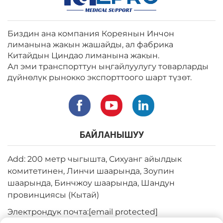
Биздин ана компания Кореянын Инчон
лиманына жакын жашайды, ал фабрика
Китайдын Циндао лиманына жакын.
Ал эми транспорттун ыңгайлуулугу товарларды
дүйнөлүк рынокко экспорттоого шарт түзөт.
БАЙЛАНЫШУУ
Add: 200 метр чыгышта, Сихуанг айылдык
комитетинен, Линчи шаарында, Зоупин
шаарында, Бинчжоу шаарында, Шандун
провинциясы (Кытай)
Электрондук почта:
[email protected]