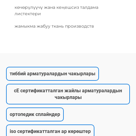
көчөрүлүүчү жана кеңешсиз талдама
листектери
жамыкма жабуу ткань производств
тиббий арматуралардын чакырлары
cE сертификатталган жайлы арматуралардын
чакырлары
ортопедик сплайндер
iso сертификатталган ар көрөштер