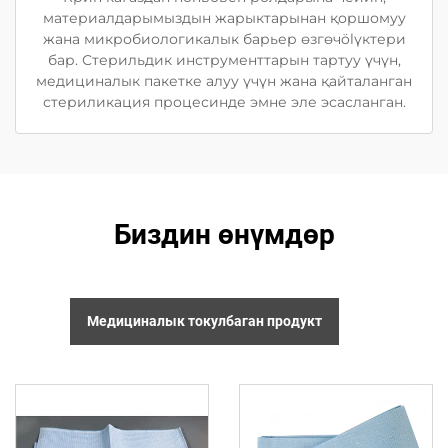
материалдарымыздын жарыктарынан қоршомуу
жана микробиологикалык барьер өзгөчölүктери
бар. Стерильдик инструменттарын тартуу үчүн,
медициналык пакетке алуу үчүн жана қайталанган
стериликация процесинде эмне эле эсасланган.
Биздин өнүмдөр
Медициналык токулбаган продукт