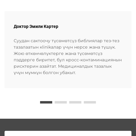
Доктор Эмили Картер
Суудан сактоочу түсөмөтсүз библиялар тез-тез
тазалаатын кlinikалар үчүн нерсе жана түшүк.
Жою өткөнчөлүктерге жана түсөмөтсүз
пэддерге биритет, бул кросс-контаминациянын
рисктерин азайтат. Медициналдык тазалык
үчүн мүмкүн болгон убакыт.