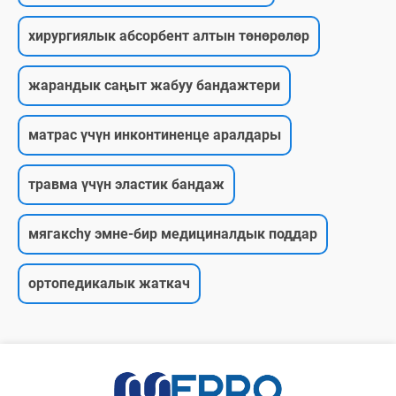
хирургиялык абсорбент алтын төнөрөлөр
жарандык саңыт жабуу бандажтери
матрас үчүн инконтиненце аралдары
травма үчүн эластик бандаж
мягакchy эмне-бир медициналдык поддар
ортопедикалык жаткач