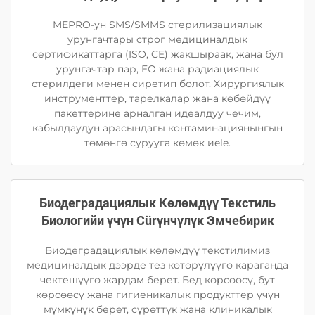
MEPRO-ун SMS/SMMS стерилизациялык
урунгачтары строг медициналдык
сертификаттарга (ISO, CE) жакшыраак, жана бул
урунгачтар пар, EO жана радиациялык
стерилдеги менен сиретип болот. Хирургиялык
инструменттер, тарелкалар жана көбөйдүү
пакеттерине арналган идеалдуу чечим,
кабылдаудун арасындагы контаминациянынгын
төмөнгө сурууга көмөк иele.
Биодеградациялык Көлөмдүү Текстиль
Биологийи үчүн Сürүнчүлүк Эмчебирик
Биодеградациялык көлөмдүү текстилимиз
медициналдык дээрде тез көтөрүлүүгө караганда
чектешүүгө жардам берет. Бед көрсөөсү, бут
көрсөөсү жана гигиеникалык продукттер үчүн
мүмкүнүк берет, сүрөттүк жана клиникалык