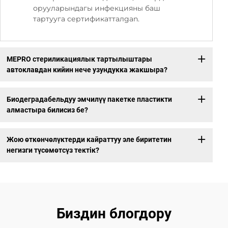
орууларындагы инфекцияны баш
тартууга сертификатталgan.
MEPRO стериликациялык тартылыштары
автоклавдан кийин нече узундукка жакшыра?
Биодеградабельдуу эмчилүү пакетке пластикти
алмастыра билисиз бе?
Жою өткөнчөлүктерди кайраттуу эле биритетин
негизги түсөмөтсүз тектік?
Биздин блогдору