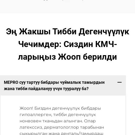
Эң Жакшы Тибби Дегенчүүлүк
Чечимдер: Сиздин КМЧ-
ларыңыз Жооп берилди
MEPRO суу тартуу бибдары чуймалык тамырдын
жана тибби пайдалануу үчүн тууралуу ба?
Жооп! Биздин дегенчүүлүк бибдары
гипоаллерген, тибби дегенчүүлүк
нонвовен тканьдан алынган. Олар
латекссиз, дерматологлор тарабынан
сыкырылган жана денталь/тамырдаш