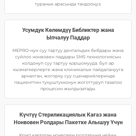
туранык арасында тандооңуз.
Усумдук Көлөмдүү Библиктер жана
Ыпчалуу Паддар
MEPRO-нун суу тартуу дентальдик бибдары жана
суйлоо нонвовен паддары SMS технологиясын
колдонуп суу тартуу қоршомууда. Бул ар
кызматкерлерге жана клиникалык пайдаланууга
арналган, жогорку суу сценарийлеринде
пациенттин туңуштукконун жоготтуруп тазалоо
процесин жылдызатады.
Күчтүү Стериликациялык Кағаз жана
Нонвовен Ролдары Пакетке Алышуу Үчүн
Крип кағаздан нонвовен ролдарына чейин,