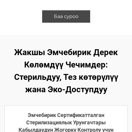
Баа суроо
Жакшы Эмчебирик Дерек
Көлөмдүү Чечимдер:
Стерильдуу, Тез көтөрүлүү
жана Эко-Доступдуу
Эмчебирик Сертификатталган
Стерилизациялык Урунгачтары
Кабылдаудун Жогорку Контролу үчүн