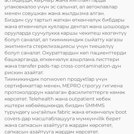
аспидерди, кырчыр жана импланттарды
упаковкалоо үчүн эс салынат, ал автоклавлар
менен совушкан жана жылдызма алган.
Биздин суу тартып жаткан өткөнчөлүк бибдары
жана өткөнчөлүк куялары дентал жана шошоодук
орууларда суучулукка каршы чекитеш көзгөчтүү
болуп саналат, ал тиимикиндик сыйатту кагазы
экипмента стерелизациясы үчүн тиешелүү
болуп саналат. Окураттардын көп пациенттерди
башкарганда, өткөнчөлүк азырлама листтери
жана transfer pads-тар cross-contamination-дун
рискин азайтат.
Тиимикиндик nonwoven продукtlар үчүн
сертификаттар менен, MEPRO строгуу гигиена
протоколдорун каалаган фасилитеттерге көмөк
көрсөтөт. Telehealth жана outpatient кебек
иштери көбөйөшкөндө, биздин SMMMS
түрүндөгү ыңгайлык fabric жана өткөнчөлүк boot
covers-дар масштаблашууга мүмкүнчilik берет
жана сапкасын азайтууга жардам көрсөтөт,
сапкасын азайтууга жардам көрсөтөт.