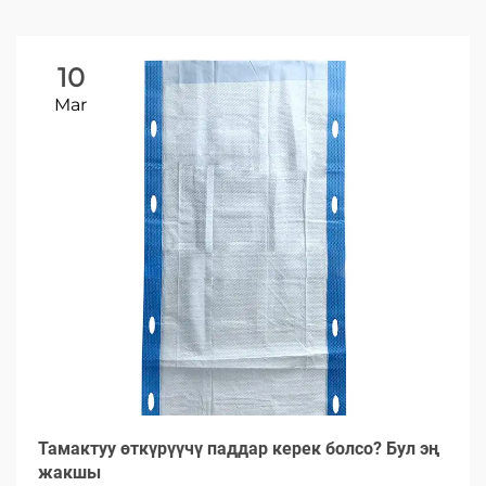
10
Mar
Тамактуу өткүрүүчү паддар керек болсо? Бул эң
жакшы