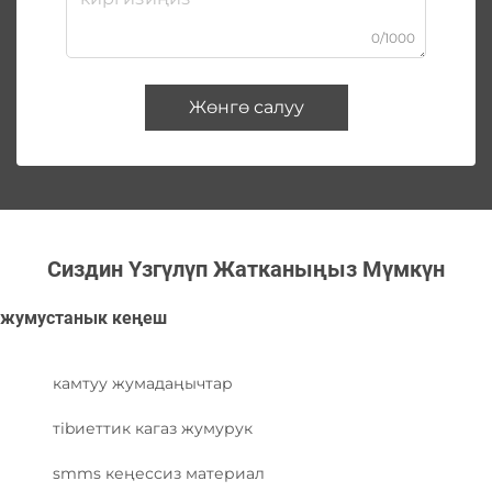
0/1000
Жөнгө салуу
Сиздин Үзгүлүп Жатканыңыз Мүмкүн
жумустанык кеңеш
камтуу жумадаңычтар
тibиеттик кагаз жумурук
smms кеңессиз материал