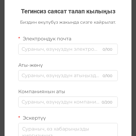
Тегинсиз саясат талап кылыңыз
Биздин өкүлүбүз жакында сизге кайрылат.
Электрондук почта
0/100
Аты-жөнү
0/100
Компаниянын аты
0/200
Эскертүү