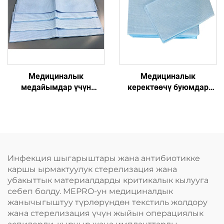
Медициналык
Медициналык
медайымдар үчүн
керектөөчү буюмдар
жамаачы жамаачы
Ооруканада колдонууга
инконтиненция
жарактуу бир жолу
жамаачы бир жолу
колдонулуучу текшерүү
колдонулуучу текшерүү
стол кагазы
столу бир жолу
колдонулуучу жамаачы
Инфекция шыгарыштары жана антибиотикке
каршы ырмактуулук стерелизация жана
убакыттык материалдарды критикалык кылууга
себеп болду. MEPRO-ун медициналдык
жанычыгыштуу түрлөрүндөн текстиль жолдору
жана стерелизация үчүн жыйын операциялык