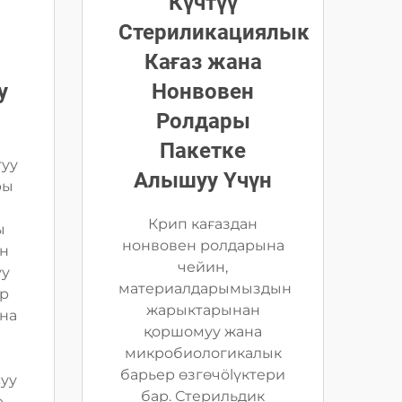
Күчтүү
Стериликациялык
Кағаз жана
у
Нонвовен
Ролдары
Пакетке
туу
Алышуу Үчүн
ры
Крип кағаздан
ы
нонвовен ролдарына
ын
чейин,
уу
материалдарымыздын
ар
жарыктарынан
на
қоршомуу жана
микробиологикалык
барьер өзгөчölүктери
суу
бар. Стерильдик
е