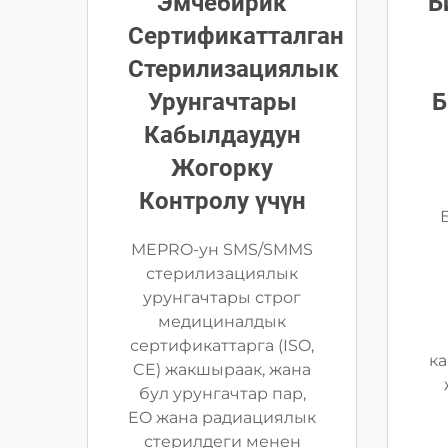
Эмчебирик
Б
Сертификатталган
Стерилизациялык
Урунгачтары
Б
Кабылдаудун
Жогорку
Контролу үчүн
MEPRO-ун SMS/SMMS
стерилизациялык
урунгачтары строг
медициналдык
сертификаттарга (ISO,
ка
CE) жакшыраак, жана
бул урунгачтар пар,
EO жана радиациялык
стерилдеги менен