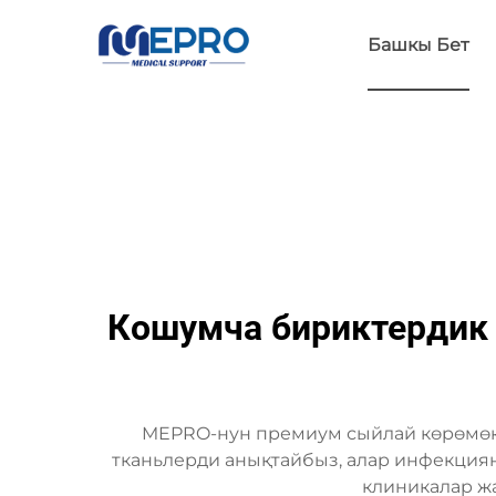
Башкы Бет
Кошумча бириктердик 
MEPRO-нун премиум сыйлай көрөмөкт
тканьлерди анықтайбыз, алар инфекциян
клиникалар жа