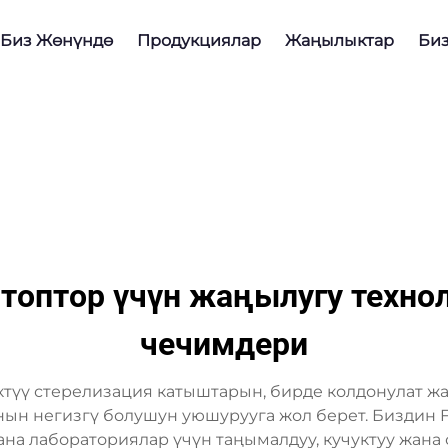
Биз Жөнүндө
Продукциялар
Жаңылыктар
Би
топтор үчүн жаңылугу техно
чечимдери
үү стерелизация катыштарын, бирде колдонулат ж
ын негизгү болушун уюшурууга жол берет. Биздин F
на лабораториялар үчүн таңымалдуу, кучуктуу жана 