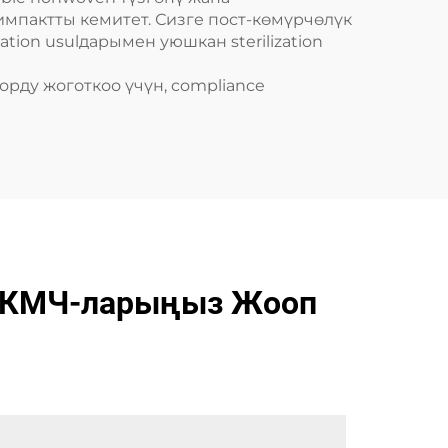
импактты кемитет. Сизге пост-көмүрчөлүк
iation usulдарымен уюшкан sterilization
ду жоготкоо үчүн, compliance
н КМЧ-ларыңыз Жооп