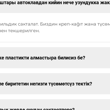
тары автоклавдан кийин нече узундукка жа
ильдик сакталат. Биздин креп-каğıт жана түсө
нен текшерилген.
ке пластикти алмастыра билисиз бе?
 биритетин негизги түсөмөтсүз тектік?
лык жерде суудан сактоотпоро?