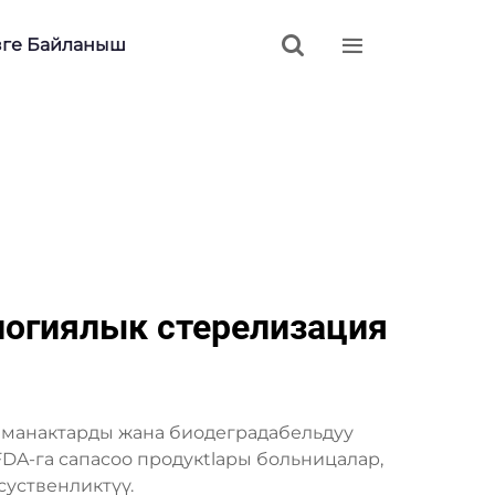


зге Байланыш
логиялык стерелизация
аманактарды жана биодеградабельдуу
DA-га сапасоо продукtlары больницалар,
суственликтүү.