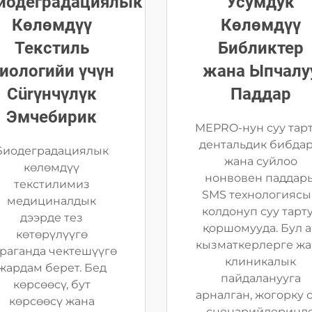
иодеградациялык
Усумдук
Көлөмдүү
Көлөмдүү
Текстиль
Библиктер
иологийи үчүн
жана Ыпчалу
Сürүнчүлүк
Паддар
Эмчебирик
MEPRO-нун суу тар
дентальдик бибда
Биодеградациялык
жана суйлоо
көлөмдүү
нонвовен паддар
текстилимиз
SMS технологияс
медициналдык
колдонуп суу тарт
дээрде тез
қоршомууда. Бул 
көтөрүлүүгө
кызматкерлерге жа
раганда чектешүүгө
клиникалык
жардам берет. Бед
пайдаланууга
көрсөөсү, бут
арналган, жогорку 
көрсөөсү жана
сценарийлеринд