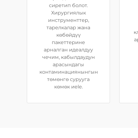
сиретип болот.
Хирургиялык
инструменттер,
тарелкалар жана
к
көбөйдүү
а
пакеттерине
арналган идеалдуу
чечим, кабылдаудун
арасындагы
контаминациянынгын
төмөнгө сурууга
көмөк иele.