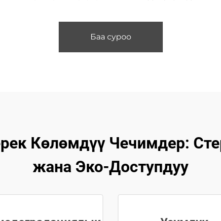
Баа суроо
к Көлөмдүү Чечимдер: Стер
жана Эко-Доступдуу