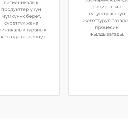
гигиеникалык
пациенттин
продукттер үчүн
туңуштукконун
мүмкүнүк берет,
жоготтуруп тазало
сүрөттүк жана
процесин
линикалык туранык
жылдызатады.
расында тандооңуз.