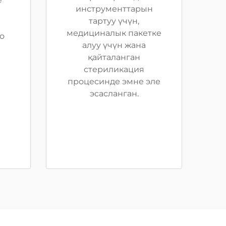
инструменттарын
тартуу үчүн,
медициналык пакетке
о
алуу үчүн жана
қайталанган
стериликация
процесинде эмне эле
эсасланган.