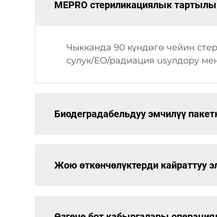
MEPRO стериликациялык тартылыш
Чыкканда 90 күндөгө чейин стер
сулук/ЕО/радиация usулдору ме
Биодеградабельдуу эмчилүү пакет
Жою өткөнчөлүктерди кайраттуу эле
Өзгөчө бот кабыргалары операция