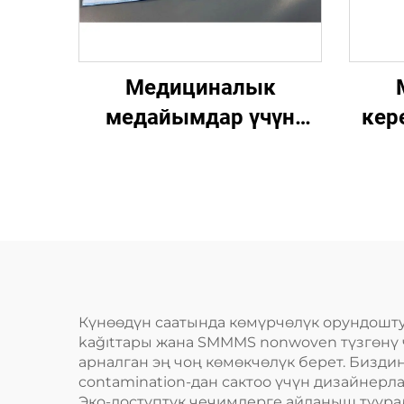
Медициналык
медайымдар үчүн
кер
жамаачы жамаачы
инконтиненция
кол
жамаачы бир жолу
колдонулуучу
текшерүү столу бир
текш
жолу колдонулуучу
жамаачы
Күнөөдүн саатында көмүрчөлүк орундошту
kağıtтары жана SMMMS nonwoven түзгөнү 
арналган эң чоң көмөкчөлүк берет. Бизди
contamination-дан сактоо үчүн дизайнер
Эко-доступтук чечимдерге айланыш туурал