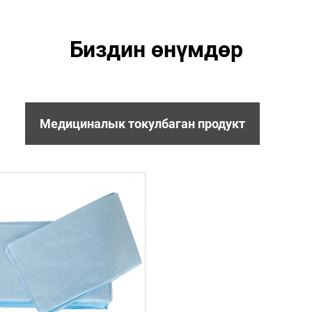
Биздин өнүмдөр
Медициналык токулбаган продукт