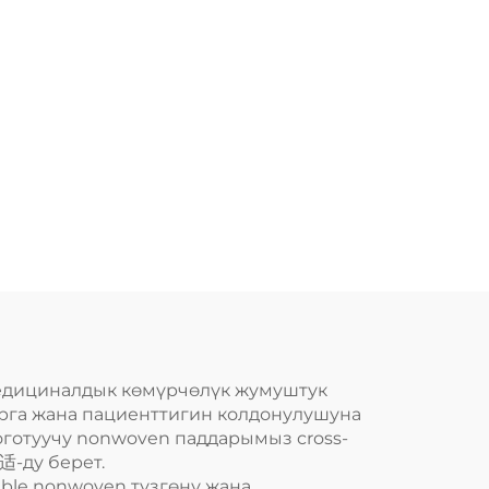
медициналдык көмүрчөлүк жумуштук
рга жана пациенттигин колдонулушуна
оготуучу nonwoven паддарымыз cross-
适-ду берет.
able nonwoven түзгөнү жана