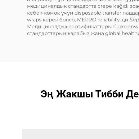
медициналдык стандартта crepe kağıdı эс
кебек-көмөк үчүн disposable transfer падда
wraps керек болсо, MEPRO reliability-ди бер
Медициналдык сертификаттары бар nonwo
стандарттарын карабыз жана global health
Эң Жакшы Тибби Де