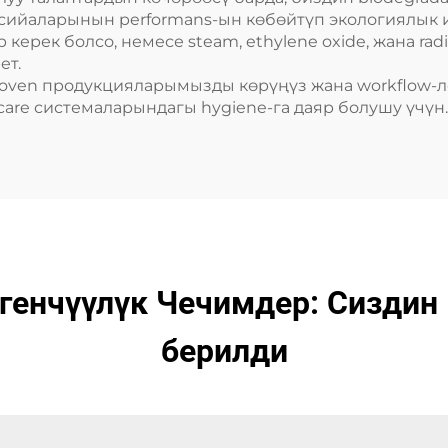
асийаларынын performans-ын көбөйтүп экологиялык 
р керек болсо, немесе steam, ethylene oxide, жана rad
ет.
ven продукцияларымызды көрүңүз жана workflow-лор
care системаларындагы hygiene-га даяр болушу үчүн.
генчүүлүк Чечимдер: Сизди
берилди