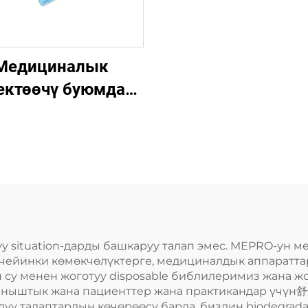
Медициналык
ектөөчү буюмдар
Ооруканада
донууга жарактуу
бир жолу
колдонулуучу
ерүү стол кагазы
у situation-дарды башкаруу талап эмес. MEPRO-ун 
чейинки көмөкчөлүктерге, медициналдык аппаратта
н су менен жоготуу disposable библилеримиз жана ж
ланыштык жана пациенттер жана практикандар үчүн舒
уу талаптардын көчөрөөсү барда, биздин biodegrad