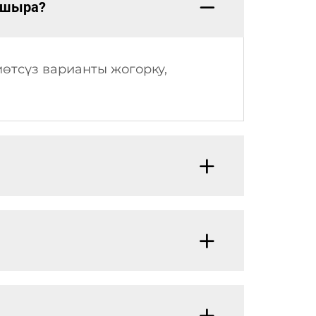
кшыра?
мөтсүз варианты жогорку,