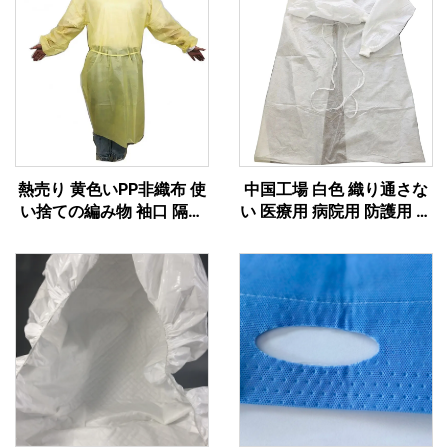
熱売り 黄色いPP非織布 使
中国工場 白色 織り通さな
い捨ての編み物 袖口 隔離
い 医療用 病院用 防護用 防
スーツ
護用 衣装