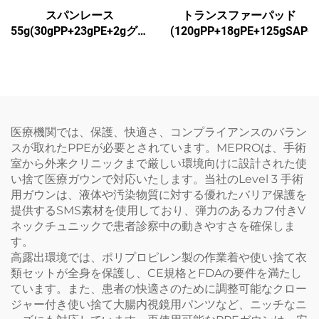
スパンレース
トランスファーパッド
55g(30gPP+23gPE+2gグル
(120gPP+18gPE+125gSAP+
ー)1
医療機関では、保護、快適さ、コンプライアンスのバラン
スが取れたPPEが必要とされています。MEPROは、手術
室から外来クリニックまで厳しい環境向けに設計された使
い捨て医療ガウンで対応いたします。当社のLevel 3 手術
用ガウンは、液体や汚染物質に対する優れたバリア保護を
提供するSMS素材を使用しており、弾力のあるカフ付きV
ネックチュニックで患者診察中の動きやすさを確保しま
す。
高露出環境では、ポリプロピレン製の作業着や使い捨て衣
類セットが全身を保護し、CE規格とFDAの要件を満たし
ています。また、患者の快適さのために調整可能なクロー
ジャー付き使い捨て大腸内視鏡用パンツなど、ニッチなニ