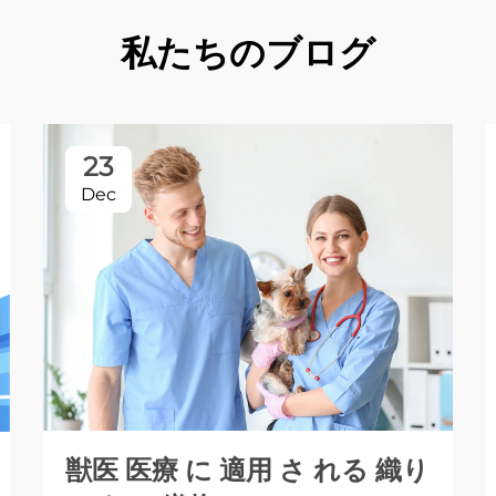
私たちのブログ
23
Dec
獣医 医療 に 適用 さ れる 織り