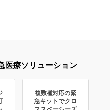
急医療ソリューション
ジ
複数種対応の緊
可
急キットでクロ
シ
ススペーシーズ