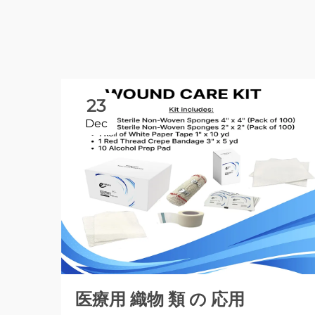
23
Dec
医療用 織物 類 の 応用