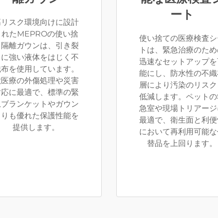
ート
高リスク環境向けに設計
されたMEPROの使い捨
使い捨ての医療検査シ
て隔離ガウンは、引き裂
トは、緊急治療のため
きに強い液体をはじく不
迅速なセットアップを
織布を使用しています。
能にし、防水性の不織
獣医療の外傷処理や災害
層により汚染のリスク
対応に最適で、標準の緊
低減します。ペットの
急ブランケットやガウン
急室や現場トリアージ
よりも優れた保護性能を
最適で、衛生面と利便
提供します。
において再利用可能な
替品を上回ります。