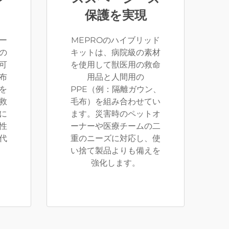
保護を実現
ー
MEPROのハイブリッド
の
キットは、病院級の素材
可
を使用して獣医用の救命
布
用品と人間用の
を
PPE（例：隔離ガウン、
救
毛布）を組み合わせてい
に
ます。災害時のペットオ
性
ーナーや医療チームの二
代
重のニーズに対応し、使
い捨て製品よりも備えを
強化します。