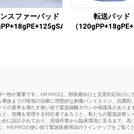
ンスファーパッド
転送パッド
gPP+18gPE+125gSAP+18gPP)1
（120gPP+18gPE+
5
秒一秒が重要です。MEPROは、獣医療向けと災害対応向けに
ら事故までの怪我の治療に理想的な創傷バンドエイジ、抗菌剤
ードの基準を満たす使い捨て緊急隔離ガウンや保護具がありま
うと、危機を管理する対応者であろうと、私たちの緊急診察シ
ために設計されており、現場作業から臨床環境に至るまで、高
、MEPROの使い捨て緊急医療用品のラインナップをご覧く