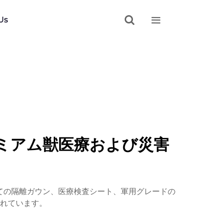


Us
ミアム獣医療および災害
ての隔離ガウン、医療検査シート、軍用グレードの
れています。