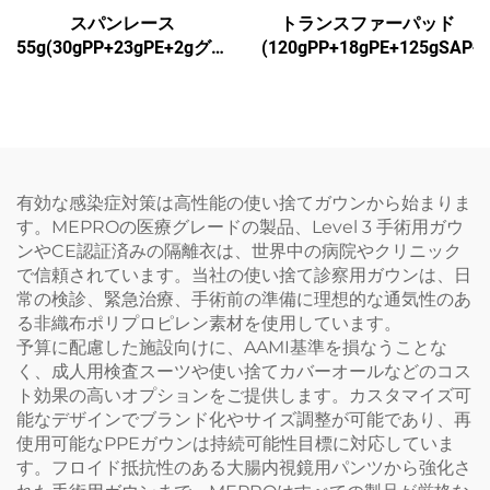
スパンレース
トランスファーパッド
55g(30gPP+23gPE+2gグル
(120gPP+18gPE+125gSAP+
ー)1
有効な感染症対策は高性能の使い捨てガウンから始まりま
す。MEPROの医療グレードの製品、Level 3 手術用ガウ
ンやCE認証済みの隔離衣は、世界中の病院やクリニック
で信頼されています。当社の使い捨て診察用ガウンは、日
常の検診、緊急治療、手術前の準備に理想的な通気性のあ
る非織布ポリプロピレン素材を使用しています。
予算に配慮した施設向けに、AAMI基準を損なうことな
く、成人用検査スーツや使い捨てカバーオールなどのコス
ト効果の高いオプションをご提供します。カスタマイズ可
能なデザインでブランド化やサイズ調整が可能であり、再
使用可能なPPEガウンは持続可能性目標に対応していま
す。フロイド抵抗性のある大腸内視鏡用パンツから強化さ