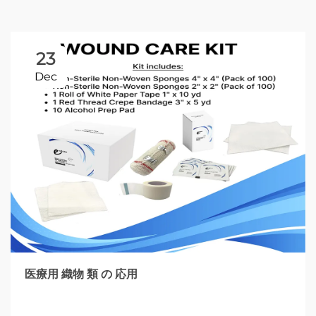
23
Dec
医療用 織物 類 の 応用