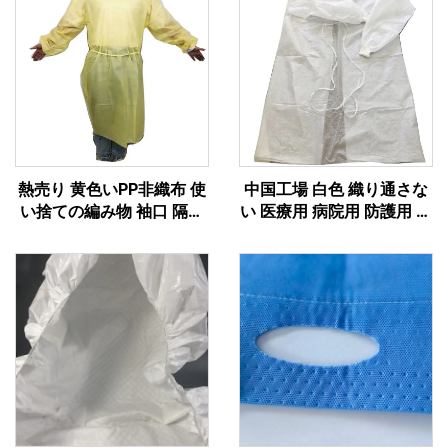
熱売り 黄色いPP非織布 使
中国工場 白色 織り通さな
い捨ての編み物 袖口 隔離
い 医療用 病院用 防護用 防
スーツ
護用 衣装