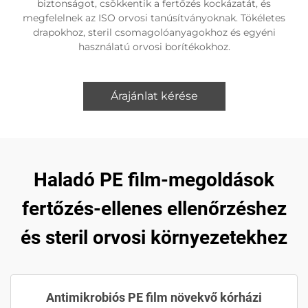
biztonságot, csökkentik a fertőzés kockázatát, és
megfelelnek az ISO orvosi tanúsítványoknak. Tökéletes
drapokhoz, steril csomagolóanyagokhoz és egyéni
használatú orvosi borítékokhoz.
Árajánlat kérése
Haladó PE film-megoldások
fertőzés-ellenes ellenőrzéshez
és steril orvosi környezetekhez
Antimikrobiós PE film növekvő kórházi