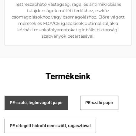
Testreszabható vastagság, raga, és antimikrobiális
tulajdonságok műtéti fedőkhez, eszköz
csomagolásokhoz vagy csomagoláshoz. Előre vágott
méretek és FDA/CE igazolások optimalizálják a
kórházi munkafolyamatokat globális biztonsági
szabványok betartásával.
Termékeink
PE-szálú, légbevágott papír
PE-szálú papír
PE rétegelt hidrofil nem szőtt, ragasztóval