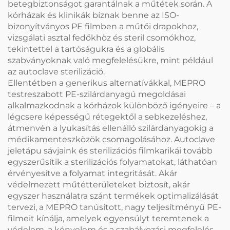
betegbiztonságot garantálnak a műtétek során. A
kórházak és klinikák bíznak benne az ISO-
bizonyítványos PE filmben a műtői drapokhoz,
vizsgálati asztal fedőkhöz és steril csomókhoz,
tekintettel a tartóságukra és a globális
szabványoknak való megfelelésükre, mint például
az autoclave sterilizáció.
Ellentétben a generikus alternatívákkal, MEPRO
testreszabott PE-szilárdanyagú megoldásai
alkalmazkodnak a kórházok különböző igényeire – a
légcsere képességű rétegektől a sebkezeléshez,
átmenvén a lyukasítás ellenálló szilárdanyagokig a
médikamenteszközök csomagolásához. Autoclave
jeletápu sávjaink és sterilizációs filmkarikái tovább
egyszerűsítik a sterilizációs folyamatokat, láthatóan
érvényesítve a folyamat integritását. Akár
védelmezett műtétterületeket biztosít, akár
egyszer használatra szánt termékek optimalizálását
tervezi, a MEPRO tanúsított, nagy teljesítményű PE-
filmeit kínálja, amelyek egyensúlyt teremtenek a
védelem, a kényelem és a szabályozási megfelelés