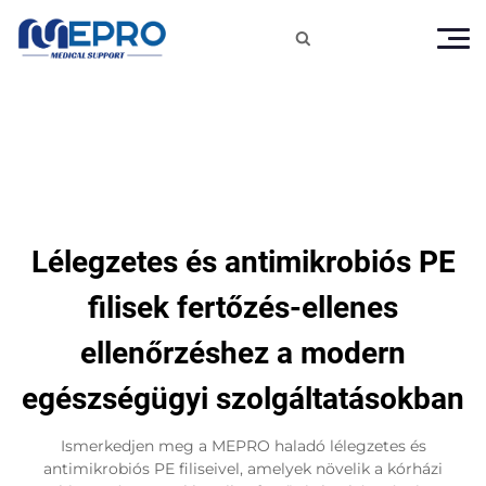

Lélegzetes és antimikrobiós PE
filisek fertőzés-ellenes
ellenőrzéshez a modern
egészségügyi szolgáltatásokban
Ismerkedjen meg a MEPRO haladó lélegzetes és
antimikrobiós PE filiseivel, amelyek növelik a kórházi