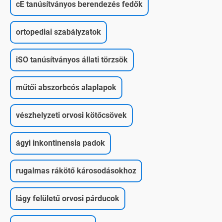
cE tanúsítványos berendezés fedők
ortopediai szabályzatok
iSO tanúsítványos állati törzsök
műtői abszorbcós alaplapok
vészhelyzeti orvosi kötőcsövek
ágyi inkontinensia padok
rugalmas rákötő károsodásokhoz
lágy felületű orvosi párducok