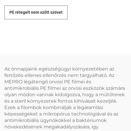
PE rétegelt nem szőtt szövet
Az önnapjaink egészségügyi környezetében az
fertőzés-ellenes ellenőrzés nem tárgyalható. Az
MEPRO légátengő orvosi PE filmei és
antimikrobiális PE filmei az orvosi eszközök számára
olyan módon vannak kidolgozva, hogy a műtőterek
és a steril környezetek fontos kihívásait kezeljék.
Ezek a filombok kombinálják a légáramlási
képességeket a mikropórus technológiával és az
antimikrobiális ügynökökkel a baktériumok
növekedésének megakadályozására, így