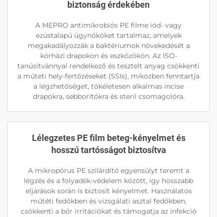
biztonság érdekében
A MEPRO antimikrobiós PE filme iód- vagy
ezüstalapú ügynököket tartalmaz, amelyek
megakadályozzák a baktériumok növekedését a
kórházi drapokon és eszközökön. Az ISO-
tanúsítvánnyal rendelkező és tesztelt anyag csökkenti
a műteti hely-fertőzéseket (SSIs), miközben fenntartja
a légzhetőséget, tökéletesen alkalmas incise
drapokra, sebborítókra és steril csomagolóra.
Lélegzetes PE film beteg-kényelmet és
hosszú tartósságot biztosítva
A mikropórus PE szilárdító egyensúlyt teremt a
légzés és a folyadék-védelem között, így hosszabb
eljárások során is biztosít kényelmet. Használatos
műtéti fedőkben és vizsgálati asztal fedőkben,
csökkenti a bőr irritációkat és támogatja az infekció