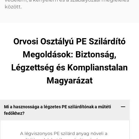
között.
Orvosi Osztályú PE Szilárdító
Megoldások: Biztonság,
Légzettség és Komplianstalan
Magyarázat
Mi a hasznossága a légzetes PE szilárdítónak a műtéti
fedőkhez?
A légviszonyos PE szilárd anyag növeli a