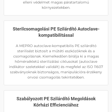
elleni védelmet magas páratartalomú
környezetekben.
Sterilcsomagolási PE Szilárdító Autoclave-
kompatibilitással
A MEPRO autoclave-kompatibilis PE szilárdító
sterilisést biztosít a műtéti eszközöknek és a
csomagolásnak. Kiemelkedően bírálja ki a magas
hőmérsékletű sterilizálási ciklusokat (autoclave
indikátor szeletekkel validált) és megfelel az ISO 11607
szabványoknak biztonságos, manipulációra érzékeny
orvosi csomagolás tekintetében.
Szabályozott PE Szilárdító Megoldások
Kórházi Efficienciához