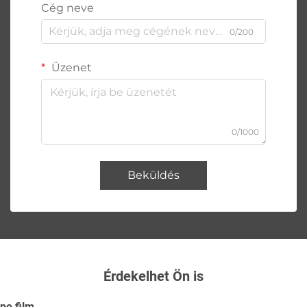
Cég neve
0/200
Üzenet
0/1000
Beküldés
Érdekelhet Ön is
pe film