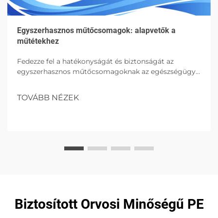
Egyszerhasznos műtőcsomagok: alapvetők a
műtétekhez
Fedezze fel a hatékonyságát és biztonságát az
egyszerhasznos műtőcsomagoknak az egészségügyi
területen. Tudjon meg többet a komponenseikről,
előnyeikről és jövőbeli hatásukról a műtétek terén.
TOVÁBB NÉZEK
Biztosított Orvosi Minőségű PE