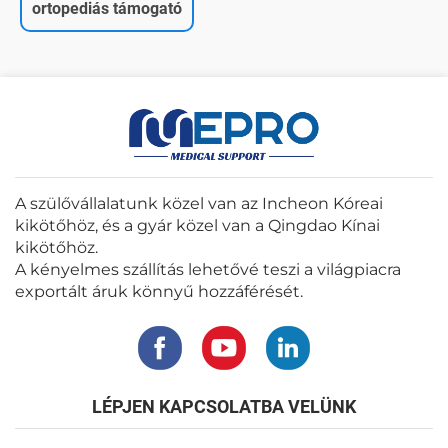
ortopediás támogató
A szülővállalatunk közel van az Incheon Kóreai
kikötőhöz, és a gyár közel van a Qingdao Kínai
kikötőhöz.
A kényelmes szállítás lehetővé teszi a világpiacra
exportált áruk könnyű hozzáférését.
LÉPJEN KAPCSOLATBA VELÜNK