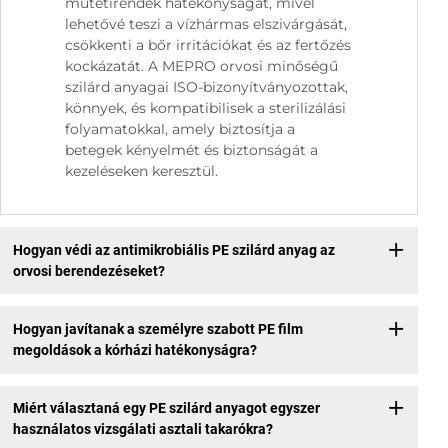
műtétirendek hatékonyságát, mivel
lehetővé teszi a vízhármas elszivárgását,
csökkenti a bőr irritációkat és az fertőzés
kockázatát. A MEPRO orvosi minőségű
szilárd anyagai ISO-bizonyítványozottak,
könnyek, és kompatibilisek a sterilizálási
folyamatokkal, amely biztosítja a
betegek kényelmét és biztonságát a
kezeléseken keresztül.
Hogyan védi az antimikrobiális PE szilárd anyag az
orvosi berendezéseket?
Hogyan javítanak a személyre szabott PE film
megoldások a kórházi hatékonyságra?
Miért választaná egy PE szilárd anyagot egyszer
használatos vizsgálati asztali takarókra?