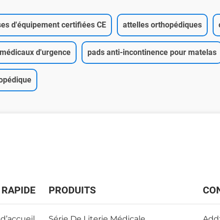
es d'équipement certifiées CE
attelles orthopédiques
 médicaux d'urgence
pads anti-incontinence pour matelas
hopédique
 RAPIDE
PRODUITS
CO
d’accueil
Série De Literie Médicale
Add: