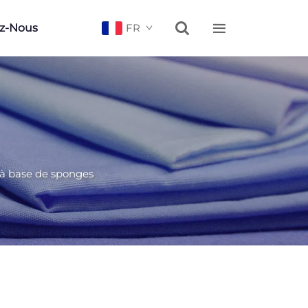


z-Nous
FR
s à base de sponges