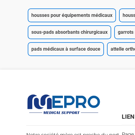
housses pour équipements médicaux
houss
sous-pads absorbants chirurgicaux
garrots
pads médicaux à surface douce
attelle ort
LIEN
Page 
Notre société mère est proche du port