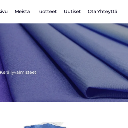
sivu
Meistä
Tuotteet
Uutiset
Ota Yhteyttä
Keräilyvalmisteet