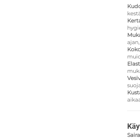
Kudo
kestä
Kert
hygie
Muka
ajan
Koko
muid
Elas
muka
Vesi
suoj
Kust
aika
Käy
Sair