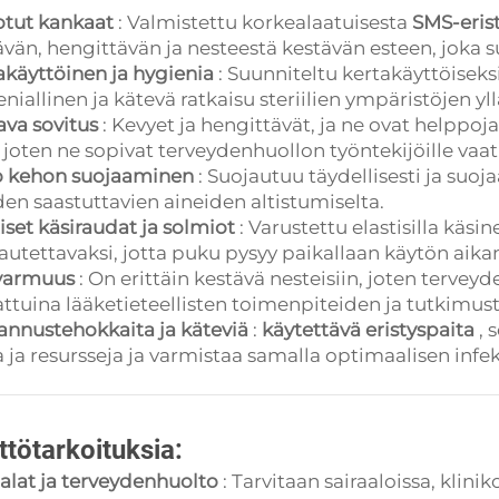
tut kankaat
: Valmistettu korkealaatuisesta
SMS-eris
vän, hengittävän ja nesteestä kestävän esteen, joka su
akäyttöinen ja hygienia
: Suunniteltu kertakäyttöisek
niallinen ja kätevä ratkaisu steriilien ympäristöjen yl
va sovitus
: Kevyet ja hengittävät, ja ne ovat helppo
, joten ne sopivat terveydenhuollon työntekijöille vaat
 kehon suojaaminen
: Suojautuu täydellisesti ja suoj
en saastuttavien aineiden altistumiselta.
tiset käsiraudat ja solmiot
: Varustettu elastisilla käsin
utettavaksi, jotta puku pysyy paikallaan käytön aika
varmuus
: On erittäin kestävä nesteisiin, joten terve
attuina lääketieteellisten toimenpiteiden ja tutkimus
annustehokkaita ja käteviä
:
käytettävä eristyspaita
, 
a ja resursseja ja varmistaa samalla optimaalisen infe
ttötarkoituksia:
aalat ja terveydenhuolto
: Tarvitaan sairaaloissa, klin