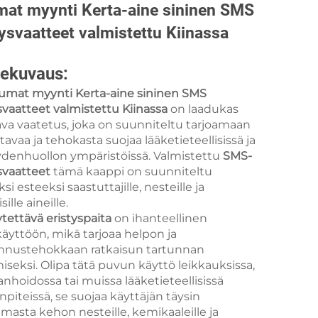
at myynti Kerta-aine sininen SMS
tysvaatteet valmistettu Kiinassa
ekuvaus:
umat myynti Kerta-aine sininen SMS
svaatteet valmistettu Kiinassa
on laadukas
ava vaatetus, joka on suunniteltu tarjoamaan
tavaa ja tehokasta suojaa lääketieteellisissä ja
ydenhuollon ympäristöissä. Valmistettu
SMS-
ysvaatteet
tämä kaappi on suunniteltu
si esteeksi saastuttajille, nesteille ja
isille aineille.
tettävä eristyspaita
on ihanteellinen
äyttöön, mikä tarjoaa helpon ja
nnustehokkaan ratkaisun tartunnan
iseksi. Olipa tätä puvun käyttö leikkauksissa,
anhoidossa tai muissa lääketieteellisissä
piteissä, se suojaa käyttäjän täysin
umasta kehon nesteille, kemikaaleille ja