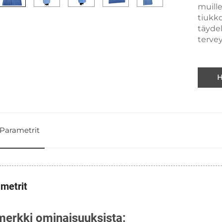
muille
tiukk
täydell
tervey
H
Parametrit
metrit
merkki ominaisuuksista: