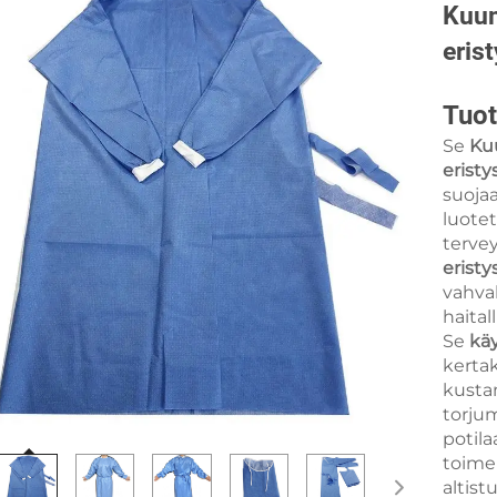
Kuum
eris
Tuot
Se
Ku
eristy
suoja
luotet
terve
erist
vahvak
haitall
Se
käy
kertak
kusta
torjum
potila
toimen
altist