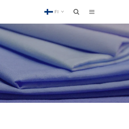


FI