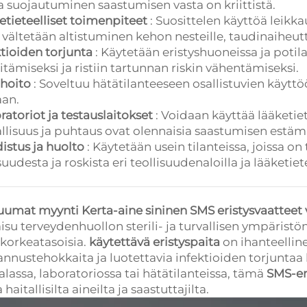
sa suojautuminen saastumisen vasta on kriittistä.
etieteelliset toimenpiteet
: Suosittelen käyttöä leikk
 vältetään altistuminen kehon nesteille, taudinaiheuttaji
ktioiden torjunta
: Käytetään eristyshuoneissa ja potil
itämiseksi ja ristiin tartunnan riskin vähentämiseksi.
hoito
: Soveltuu hätätilanteeseen osallistuvien käyttöö
aan.
ratoriot ja testauslaitokset
: Voidaan käyttää lääketiet
allisuus ja puhtaus ovat olennaisia saastumisen estämi
istus ja huolto
: Käytetään usein tilanteissa, joissa o
suudesta ja roskista eri teollisuudenaloilla ja lääketietee
uumat myynti Kerta-aine sininen SMS eristysvaatteet 
aisu terveydenhuollon sterili- ja turvallisen ympärist
 korkeatasoisia.
käytettävä eristyspaita
on ihanteelline
annustehokkaita ja luotettavia infektioiden torjuntaa 
alassa, laboratoriossa tai hätätilanteissa, tämä
SMS-er
 haitallisilta aineilta ja saastuttajilta.