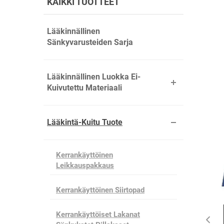
KAIKKI TUOTTEET
Lääkinnällinen
Sänkyvarusteiden Sarja
Lääkinnällinen Luokka Ei-
Kuivutettu Materiaali
Lääkintä-Kuitu Tuote
Kerrankäyttöinen
Leikkauspakkaus
Kerrankäyttöinen Siirtopad
Kerrankäyttöiset Lakanat