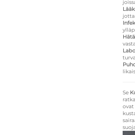
jois
Lääk
jotta
Infe
ylläp
Hätä
vast
Labo
turv
Puhd
likai
Se
K
ratk
ovat
kust
saira
suoja