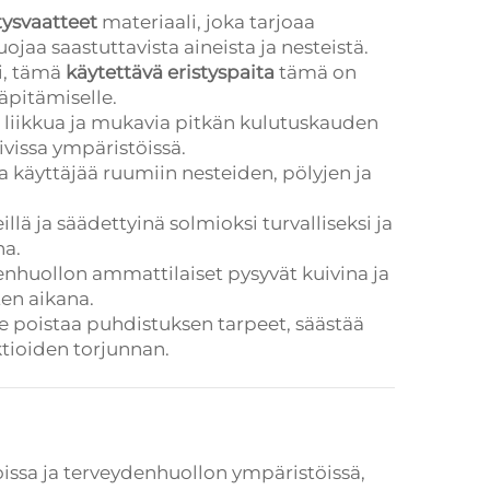
tysvaatteet
materiaali, joka tarjoaa
ojaa saastuttavista aineista ja nesteistä.
si, tämä
käytettävä eristyspaita
tämä on
läpitämiselle.
ja liikkua ja mukavia pitkän kulutuskauden
ivissa ympäristöissä.
aa käyttäjää ruumiin nesteiden, pölyjen ja
eillä ja säädettyinä solmioksi turvalliseksi ja
na.
ydenhuollon ammattilaiset pysyvät kuivina ja
ten aikana.
se poistaa puhdistuksen tarpeet, säästää
ktioiden torjunnan.
ikoissa ja terveydenhuollon ympäristöissä,