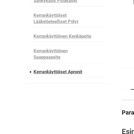
Sänkykatot Pillakaset
Kerrankäyttöiset
Lääketieteelliset Pölyt
Kerrankäyttöinen Kenkäpeite
Kerrankäyttöinen
Saappaapeite
Kerrankäyttöiset Apronit
Para
Esi