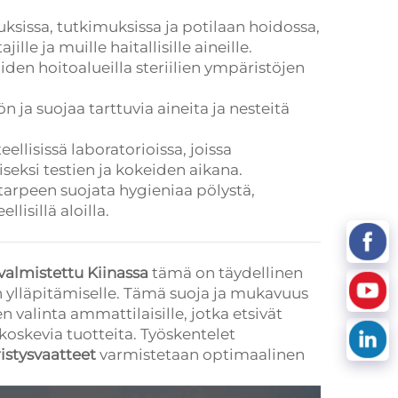
auksissa, tutkimuksissa ja potilaan hoidossa,
lle ja muille haitallisille aineille.
aiden hoitoalueilla steriilien ympäristöjen
n ja suojaa tarttuvia aineita ja nesteitä
eellisissä laboratorioissa, joissa
seksi testien ja kokeiden aikana.
n tarpeen suojata hygieniaa pölystä,
llisillä aloilla.
valmistettu Kiinassa
tämä on täydellinen
ön ylläpitämiselle. Tämä suoja ja mukavuus
n valinta ammattilaisille, jotka etsivät
koskevia tuotteita. Työskentelet
istysvaatteet
varmistetaan optimaalinen