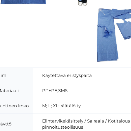
imi
Käytettävä eristyspaita
ateriaali
PP+PE,SMS
uotteen koko
M; L; XL; räätälöity
Elintarvikekäsittely / Sairaala / Kotitalous
äyttö
pinnoitusteollisuus