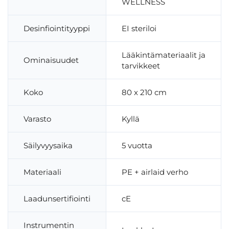
WELLNESS
Desinfiointityyppi
EI steriloi
Lääkintämateriaalit ja
Ominaisuudet
tarvikkeet
Koko
80 x 210 cm
Varasto
Kyllä
Säilyvyysaika
5 vuotta
Materiaali
PE + airlaid verho
Laadunsertifiointi
cE
Instrumentin