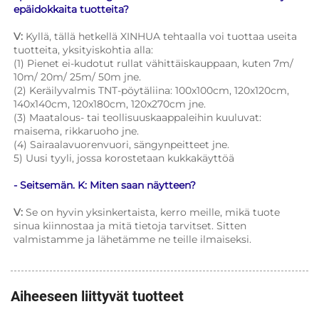
epäidokkaita tuotteita? 
V: 
Kyllä, tällä hetkellä XINHUA tehtaalla voi tuottaa useita 
tuotteita, yksityiskohtia alla: 
(1) Pienet ei-kudotut rullat vähittäiskauppaan, kuten 7m/ 
10m/ 20m/ 25m/ 50m jne. 
(2) Keräilyvalmis TNT-pöytäliina: 100x100cm, 120x120cm, 
140x140cm, 120x180cm, 120x270cm jne. 
(3) Maatalous- tai teollisuuskaappaleihin kuuluvat: 
maisema, rikkaruoho jne. 
(4) Sairaalavuorenvuori, sängynpeitteet jne. 
5) Uusi tyyli, jossa korostetaan kukkakäyttöä 
- Seitsemän. K: Miten saan näytteen? 
V: 
Se on hyvin yksinkertaista, kerro meille, mikä tuote 
sinua kiinnostaa ja mitä tietoja tarvitset. Sitten 
valmistamme ja lähetämme ne teille ilmaiseksi. 
Aiheeseen liittyvät tuotteet