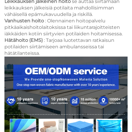
Leikkauksen jälkeinen hoito
se auttaa siirtämään
leikkauksen jälkeisiä potilaita mahdollisimman
vähäisellä epämukavuudella ja riskillä.
Vanhusten hoito
: Olennainen hoitopalvelu
pitkäaikaishoitolaitoksissa tai liikuntarajoitteisten
iäkkäiden kotiin siirtyvien potilaiden hoitamisessa.
Hätähoito (EMS)
: Tarjoaa luotettavan ratkaisun
potilaiden siirtämiseen ambulansseissa tai
hätätilanteissa.