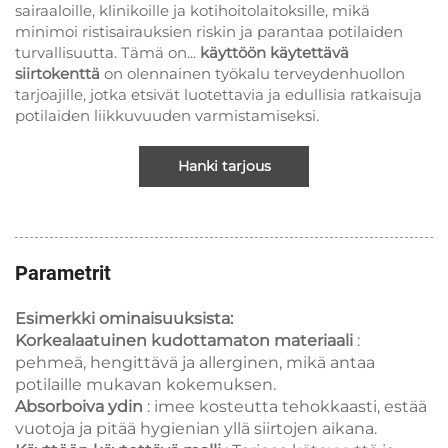
sairaaloille, klinikoille ja kotihoitolaitoksille, mikä
minimoi ristisairauksien riskin ja parantaa potilaiden
turvallisuutta. Tämä on...
käyttöön käytettävä
siirtokenttä
on olennainen työkalu terveydenhuollon
tarjoajille, jotka etsivät luotettavia ja edullisia ratkaisuja
potilaiden liikkuvuuden varmistamiseksi.
Hanki tarjous
Parametrit
Esimerkki ominaisuuksista:
Korkealaatuinen kudottamaton materiaali
:
pehmeä, hengittävä ja allerginen, mikä antaa
potilaille mukavan kokemuksen.
Absorboiva ydin
: imee kosteutta tehokkaasti, estää
vuotoja ja pitää hygienian yllä siirtojen aikana.