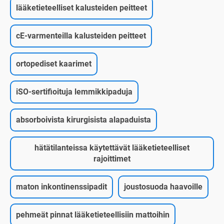
lääketieteelliset kalusteiden peitteet
cE-varmenteilla kalusteiden peitteet
ortopediset kaarimet
iSO-sertifioituja lemmikkipaduja
absorboivista kirurgisista alapaduista
hätätilanteissa käytettävät lääketieteelliset
rajoittimet
maton inkontinenssipadit
joustosuoda haavoille
pehmeät pinnat lääketieteellisiin mattoihin