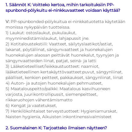
1. Säännöt K: Voitteko kertoa, mihin tarkoituksiin PP-
spunbond-pölykuitu ei-ninkkuvaatteet voidaan käyttää? 
V: 
PP-spunbonded-pölykuitua ei-ninkkatuotetta käytetään 
monissa nykypäivän tuotteissa. 
1) Laukut: ostoslaukut, pukulaukut, 
myynninedistämislaukut, lahjapussit jne. 
2) Kotitaloustekstiili: Vaatteet, säilytyslaatikot/astiat, 
lakanat, pöytäliinat, sängynvaatteet ja huonekalujen 
huonekalujen alaosan peittävät huonekalut, tyynyjen ja 
sängynvaatteiden liinat, patjat, seinä- ja latti 
3) Lääketieteelliset/leikkaustuotteet: naamiot, 
lääketieteellinen kertakäyttövaatteet:puvut, sängynliinat, 
päälliset, kenkien peitteet, pakkaukset, sängynliinat, liinat 
4) Auton- ja autojen huonekalujen pehmusteet, 
5) Maatalouspeitto/palkki: Maatalous kasvihuoneen 
varjosta, juurikontrollipussit, siemenpeitteet, 
rikkaruohojen vähentämismatto 
6) Kengät ja vaatetukset, 
7) Henkilökohtaiset terveystuotteet: Hygieniamurskat, 
Naisten hygienia, Aikuisten inkontinenssivalmisteet 
2. Suomalainen K: Tarjoatteko ilmaisen näytteen? 