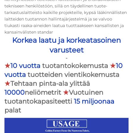
tekniseen henkilöstöön, sillä on täydellinen tuote-
tarkastuslaitteisto kaikille projekteille, kypsä lääkinnällisten
laitteiden tuotannon hallintajärjestelmä ja se valvoo
tiukasti raaka-aineiden laatua tuottaakseen kansallisten ja
kansainvälisten standar
Korkea laatu ja korkeatasoinen
varusteet
-
★
10 vuotta
tuotantokokemusta
★
10
vuotta
tuotteiden vientikokemusta
★
Tehtaan pinta-ala ylittää
10000
neliömetrit
★
Vuotuinen
tuotantokapasiteetti
15 miljoonaa
palat