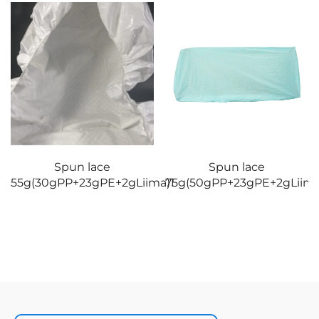
keinotarvikkeet/alapohja
265g(85gPP+23gPE+125gS
Spun lace
ma)1
75g(50gPP+23gPE+2gLiima)3