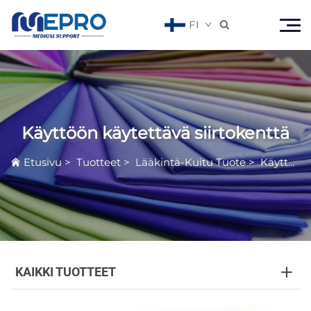
FI

Käyttöön käytettävä siirtokenttä
Etusivu
>
Tuotteet
>
Lääkintä-Kuitu Tuote
>
Käyttöön käytettävä siirtokenttä
KAIKKI TUOTTEET