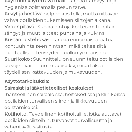
Käyttöön käytettävä malli
: Tarjoaa kätevyyttä ja
hygieniaa poistamalla pesun tarve.
Kevyt ja kestävä
helppo käsitellä, mutta riittävän
vahva potilaiden tukemiseen siirtojen aikana.
Vedenpitävä
: Suojaa pintoja kosteudelta, pitää
sängyt ja muut laitteet puhtaina ja kuivina.
Kustannustehokas
: Tarjoaa erinomaista laatua
kohtuuhintaiseen hintaan, mikä tekee siitä
ihanteellisen terveydenhuollon ympäristöön.
Suuri koko
: Suunnittelu on suunniteltu potilaiden
kokojen vaihtelun mukaiseksi, mikä takaa
täydellisen kattavuuden ja mukavuuden.
Käyttötarkoituksia:
Sairaalat ja lääketieteelliset keskukset
:
Ihanteellinen sairaaloissa, hoitokodissa ja klinikoissa
potilaiden turvallisen siirron ja liikkuvuuden
edistämiseksi.
Kotihoito
: Täydellinen kotihoitajille, jotka auttavat
potilaiden siirtoihin, turvaavat turvallisuutta ja
vähentävät rasitusta.