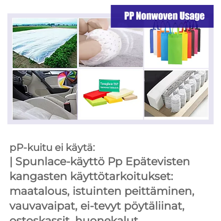
pP-kuitu ei käytä: 
| 
Spunlace-käyttö 
Pp Epätevisten 
kangasten käyttötarkoitukset: 
maatalous, istuinten peittäminen, 
vauvavaipat, ei-tevyt pöytäliinat, 
ostoskassit, huonekalut 