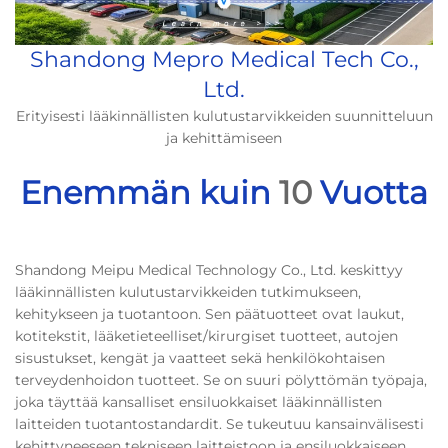
Shandong Mepro Medical Tech Co.,
Ltd.
Erityisesti lääkinnällisten kulutustarvikkeiden suunnitteluun
ja kehittämiseen
Enemmän kuin
10
Vuotta
Shandong Meipu Medical Technology Co., Ltd. keskittyy
lääkinnällisten kulutustarvikkeiden tutkimukseen,
kehitykseen ja tuotantoon. Sen päätuotteet ovat laukut,
kotitekstit, lääketieteelliset/kirurgiset tuotteet, autojen
sisustukset, kengät ja vaatteet sekä henkilökohtaisen
terveydenhoidon tuotteet. Se on suuri pölyttömän työpaja,
joka täyttää kansalliset ensiluokkaiset lääkinnällisten
laitteiden tuotantostandardit. Se tukeutuu kansainvälisesti
kehittyneeseen tekniseen laitteistoon ja ensiluokkaiseen