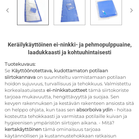
Keräilykäyttöinen ei-ninkki- ja pehmopulppuaine,
laadukkaasti ja kohtuuhintaisesti
Tuotekuvaus:
Se
Käyttöönotettava, kudottamaton potilaan
siirtokannava
on suunniteltu varmistamaan potilaan
hoidon sujuvuus, turvallisuus ja tehokkuus. Valmistettu
korkealaatuisesta
ei-ninkkatuotteet
tämä siirtokoriste
tarjoaa mukavuutta, hengittävyyttä ja suojaa. Sen
kevyen rakennuksen ja kestävän rakenteen ansiosta sitä
on helppo ohjata, kun taas sen
absorboiva ydin
- hoitaa
kosteutta tehokkaasti ja varmistaa potilaille kuivan ja
hygieenisen ympäristön siirtojen aikana. - Mitä?
kertakäyttöinen
tämä ominaisuus tarjoaa
käytännöllisen ja kustannustehokkaan ratkaisun