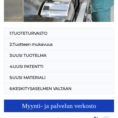
1:TUOTETURVASTO
2:Tuotteen mukavuus
3:UUSI TUOTELMA
4:UUSI PATENTTI
5:UUSI MATERIALI
6:KESKITYSASELMEN VALTAAN
Myynti- ja palvelun verkosto