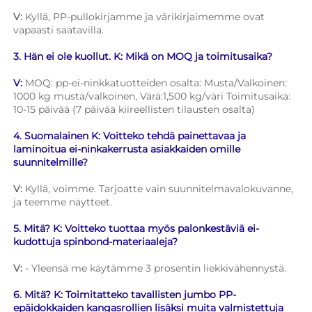
V: 
Kyllä, PP-pullokirjamme ja värikirjaimemme ovat 
vapaasti saatavilla. 
3. Hän ei ole kuollut. K: Mikä on MOQ ja toimitusaika? 
V: 
MOQ: pp-ei-ninkkatuotteiden osalta: Musta/Valkoinen: 
1000 kg musta/valkoinen, Värä:1,500 kg/väri Toimitusaika: 
10-15 päivää (7 päivää kiireellisten tilausten osalta) 
4. Suomalainen K: Voitteko tehdä painettavaa ja 
laminoitua ei-ninkakerrusta asiakkaiden omille 
suunnitelmille? 
V: 
Kyllä, voimme. Tarjoatte vain suunnitelmavalokuvanne, 
ja teemme näytteet. 
5. Mitä? K: Voitteko tuottaa myös palonkestäviä ei-
kudottuja spinbond-materiaaleja? 
V: 
- Yleensä me käytämme 3 prosentin liekkivähennystä. 
6. Mitä? K: Toimitatteko tavallisten jumbo PP-
epäidokkaiden kangasrollien lisäksi muita valmistettuja 