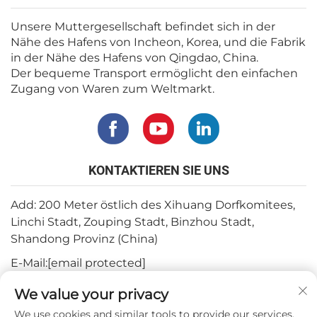
Unsere Muttergesellschaft befindet sich in der
Nähe des Hafens von Incheon, Korea, und die Fabrik
in der Nähe des Hafens von Qingdao, China.
Der bequeme Transport ermöglicht den einfachen
Zugang von Waren zum Weltmarkt.
KONTAKTIEREN SIE UNS
Add: 200 Meter östlich des Xihuang Dorfkomitees,
Linchi Stadt, Zouping Stadt, Binzhou Stadt,
Shandong Provinz (China)
E-Mail:
[email protected]
Tel.:
+82-3180427370
We value your privacy
Telefon:
+86-15564344404
We use cookies and similar tools to provide our services.