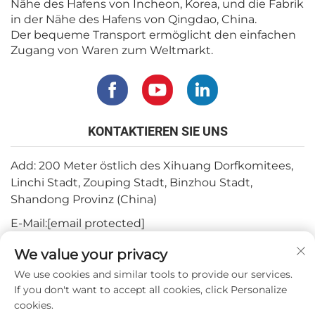
Nähe des Hafens von Incheon, Korea, und die Fabrik
in der Nähe des Hafens von Qingdao, China.
Der bequeme Transport ermöglicht den einfachen
Zugang von Waren zum Weltmarkt.
KONTAKTIEREN SIE UNS
Add: 200 Meter östlich des Xihuang Dorfkomitees,
Linchi Stadt, Zouping Stadt, Binzhou Stadt,
Shandong Provinz (China)
E-Mail:
[email protected]
Tel.:
+82-3180427370
We value your privacy
Telefon:
+86-15564344404
We use cookies and similar tools to provide our services.
If you don't want to accept all cookies, click Personalize
WhatsApp:
+82-1022396668
cookies.