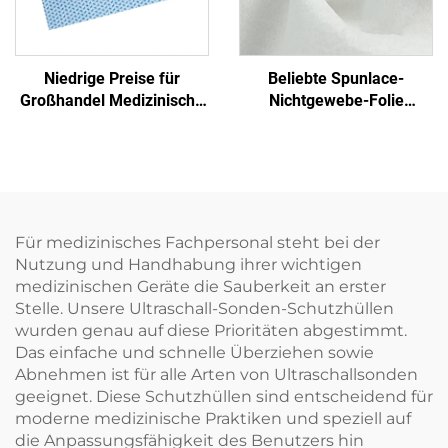
Niedrige Preise für
Beliebte Spunlace-
Großhandel Medizinische
Nichtgewebe-Folie
Einmalige Sterilisierfolie
Feuchttuch Öko-freundlich
Nichtgewebe-
Wiederverwendbares
Verpackungsmaterial
Spunlace-Nichtgewebe für
SMS/SMMS für Medizin
Rohmaterial von Einweg-
Tüchern
Für medizinisches Fachpersonal steht bei der
Nutzung und Handhabung ihrer wichtigen
medizinischen Geräte die Sauberkeit an erster
Stelle. Unsere Ultraschall-Sonden-Schutzhüllen
wurden genau auf diese Prioritäten abgestimmt.
Das einfache und schnelle Überziehen sowie
Abnehmen ist für alle Arten von Ultraschallsonden
geeignet. Diese Schutzhüllen sind entscheidend für
moderne medizinische Praktiken und speziell auf
die Anpassungsfähigkeit des Benutzers hin