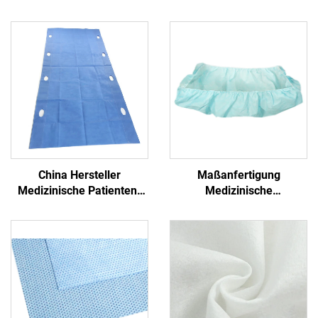
China Hersteller
Maßanfertigung
Medizinische Patienten-
Medizinische
Transfer-Pad Einweg-
Antibakterielle Formschlitz
Transfer-Blatt mit Griff
PP+PE Einmalbetttücher
Nichtgewebe
Einmalblaues
Krankenhaus
Einmalbetttuch