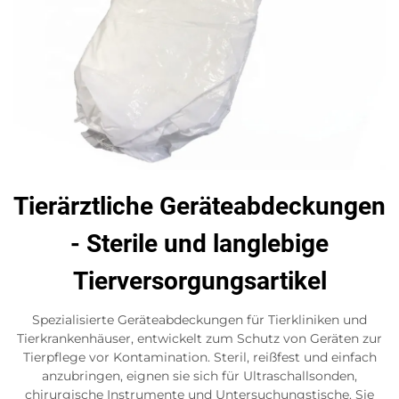
Tierärztliche Geräteabdeckungen
- Sterile und langlebige
Tierversorgungsartikel
Spezialisierte Geräteabdeckungen für Tierkliniken und
Tierkrankenhäuser, entwickelt zum Schutz von Geräten zur
Tierpflege vor Kontamination. Steril, reißfest und einfach
anzubringen, eignen sie sich für Ultraschallsonden,
chirurgische Instrumente und Untersuchungstische. Sie