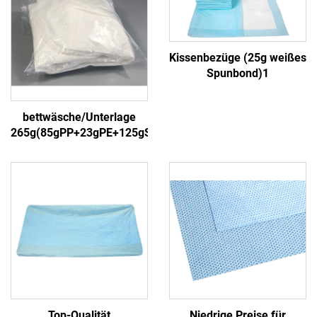
Kissenbezüge (25g weißes
Spunbond)1
bettwäsche/Unterlage
265g(85gPP+23gPE+125gSAP+30gPP)4
Top-Qualität
Niedrige Preise für