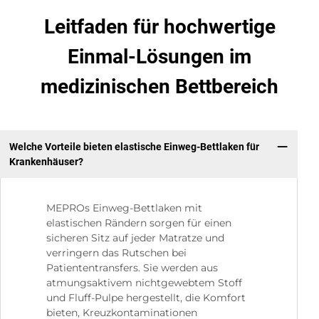
Leitfaden für hochwertige
Einmal-Lösungen im
medizinischen Bettbereich
Welche Vorteile bieten elastische Einweg-Bettlaken für
Krankenhäuser?
MEPROs Einweg-Bettlaken mit
elastischen Rändern sorgen für einen
sicheren Sitz auf jeder Matratze und
verringern das Rutschen bei
Patiententransfers. Sie werden aus
atmungsaktivem nichtgewebtem Stoff
und Fluff-Pulpe hergestellt, die Komfort
bieten, Kreuzkontaminationen