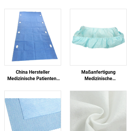
China Hersteller
Maßanfertigung
Medizinische Patienten-
Medizinische
Transfer-Pad Einweg-
Antibakterielle Formschlitz
Transfer-Blatt mit Griff
PP+PE Einmalbetttücher
Nichtgewebe
Einmalblaues
Krankenhaus
Einmalbetttuch