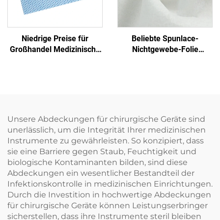
Niedrige Preise für
Beliebte Spunlace-
Großhandel Medizinische
Nichtgewebe-Folie
Einmalige Sterilisierfolie
Feuchttuch Öko-freundlich
Nichtgewebe-
Wiederverwendbares
Verpackungsmaterial
Spunlace-Nichtgewebe für
SMS/SMMS für Medizin
Rohmaterial von Einweg-
Tüchern
Unsere Abdeckungen für chirurgische Geräte sind
unerlässlich, um die Integrität Ihrer medizinischen
Instrumente zu gewährleisten. So konzipiert, dass
sie eine Barriere gegen Staub, Feuchtigkeit und
biologische Kontaminanten bilden, sind diese
Abdeckungen ein wesentlicher Bestandteil der
Infektionskontrolle in medizinischen Einrichtungen.
Durch die Investition in hochwertige Abdeckungen
für chirurgische Geräte können Leistungserbringer
sicherstellen, dass ihre Instrumente steril bleiben