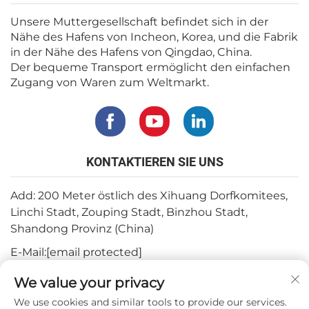
Unsere Muttergesellschaft befindet sich in der
Nähe des Hafens von Incheon, Korea, und die Fabrik
in der Nähe des Hafens von Qingdao, China.
Der bequeme Transport ermöglicht den einfachen
Zugang von Waren zum Weltmarkt.
KONTAKTIEREN SIE UNS
Add: 200 Meter östlich des Xihuang Dorfkomitees,
Linchi Stadt, Zouping Stadt, Binzhou Stadt,
Shandong Provinz (China)
E-Mail:
[email protected]
Tel.:
+82-3180427370
We value your privacy
Telefon:
+86-15564344404
We use cookies and similar tools to provide our services.