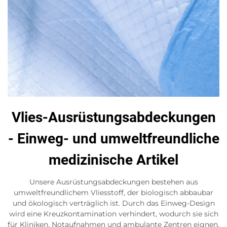
Vlies-Ausrüstungsabdeckungen
- Einweg- und umweltfreundliche
medizinische Artikel
Unsere Ausrüstungsabdeckungen bestehen aus
umweltfreundlichem Vliesstoff, der biologisch abbaubar
und ökologisch verträglich ist. Durch das Einweg-Design
wird eine Kreuzkontamination verhindert, wodurch sie sich
für Kliniken, Notaufnahmen und ambulante Zentren eignen.