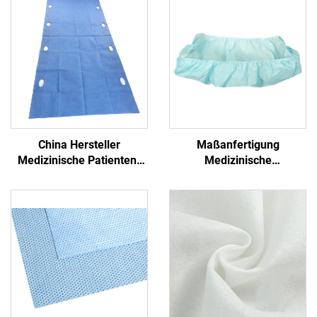
China Hersteller
Maßanfertigung
Medizinische Patienten-
Medizinische
Transfer-Pad Einweg-
Antibakterielle Formschlitz
Transfer-Blatt mit Griff
PP+PE Einmalbetttücher
Nichtgewebe
Einmalblaues
Krankenhaus
Einmalbetttuch