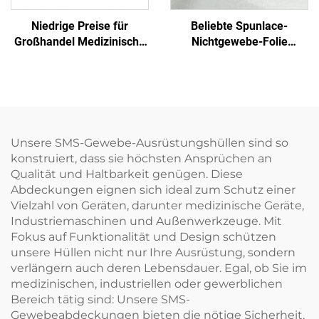
Niedrige Preise für
Beliebte Spunlace-
Großhandel Medizinische
Nichtgewebe-Folie
Einmalige Sterilisierfolie
Feuchttuch Öko-freundlich
Nichtgewebe-
Wiederverwendbares
Verpackungsmaterial
Spunlace-Nichtgewebe für
SMS/SMMS für Medizin
Rohmaterial von Einweg-
Tüchern
Unsere SMS-Gewebe-Ausrüstungshüllen sind so
konstruiert, dass sie höchsten Ansprüchen an
Qualität und Haltbarkeit genügen. Diese
Abdeckungen eignen sich ideal zum Schutz einer
Vielzahl von Geräten, darunter medizinische Geräte,
Industriemaschinen und Außenwerkzeuge. Mit
Fokus auf Funktionalität und Design schützen
unsere Hüllen nicht nur Ihre Ausrüstung, sondern
verlängern auch deren Lebensdauer. Egal, ob Sie im
medizinischen, industriellen oder gewerblichen
Bereich tätig sind: Unsere SMS-
Gewebeabdeckungen bieten die nötige Sicherheit,