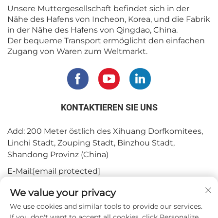
Unsere Muttergesellschaft befindet sich in der
Nähe des Hafens von Incheon, Korea, und die Fabrik
in der Nähe des Hafens von Qingdao, China.
Der bequeme Transport ermöglicht den einfachen
Zugang von Waren zum Weltmarkt.
KONTAKTIEREN SIE UNS
Add: 200 Meter östlich des Xihuang Dorfkomitees,
Linchi Stadt, Zouping Stadt, Binzhou Stadt,
Shandong Provinz (China)
E-Mail:
[email protected]
Tel.:
+82-3180427370
We value your privacy
Telefon:
+86-15564344404
We use cookies and similar tools to provide our services.
If you don't want to accept all cookies, click Personalize