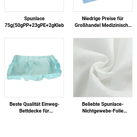
Spunlace
Niedrige Preise für
75g(50gPP+23gPE+2gKleber)3
Großhandel Medizinische
Einmalige Sterilisierfolie
Nichtgewebe-
Verpackungsmaterial
SMS/SMMS für Medizin
Beste Qualität Einweg-
Beliebte Spunlace-
Bettdecke für
Nichtgewebe-Folie
Krankenhausbetten
Feuchttuch Öko-freundlich
Bettdecken Einweg
Wiederverwendbares
Spunlace-Nichtgewebe für