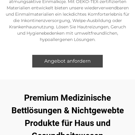
atmungsaktive Einmalkoje. Mit OEKO-TEX-zertifizierten
Materialien entwickelt bieten unsere wiederverwendbaren
und Einmalmaterialien ein leckdichtes Komforterlebnis für
die Inkontinenzversorgung, Welpe-Ausbildung oder
Krankenhausnutzung. Lösen Sie Hautreizungen, Geruch
und Hygienebedenken mit umweltfreundlichen,
hypoallergenen Lösungen.
Angebot anfordern
Premium Medizinische
Bettlösungen & Nichtgewebte
Produkte für Haus und