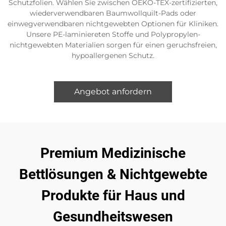
Schutzfolien. Wählen Sie zwischen OEKO-TEX-zertifizierten,
wiederverwendbaren Baumwollquilt-Pads oder
einwegverwendbaren nichtgewebten Optionen für Kliniken.
Unsere PE-laminiereten Stoffe und Polypropylen-
nichtgewebten Materialien sorgen für einen geruchsfreien,
hypoallergenen Schutz.
Angebot anfordern
Premium Medizinische
Bettlösungen & Nichtgewebte
Produkte für Haus und
Gesundheitswesen