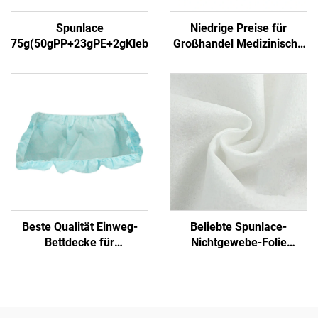
Spunlace
Niedrige Preise für
75g(50gPP+23gPE+2gKleber)3
Großhandel Medizinische
Einmalige Sterilisierfolie
Nichtgewebe-
Verpackungsmaterial
SMS/SMMS für Medizin
Beste Qualität Einweg-
Beliebte Spunlace-
Bettdecke für
Nichtgewebe-Folie
Krankenhausbetten
Feuchttuch Öko-freundlich
Bettdecken Einweg
Wiederverwendbares
Spunlace-Nichtgewebe für
Rohmaterial von Einweg-