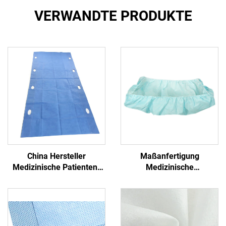
VERWANDTE PRODUKTE
China Hersteller
Maßanfertigung
Medizinische Patienten-
Medizinische
Transfer-Pad Einweg-
Antibakterielle Formschlitz
Transfer-Blatt mit Griff
PP+PE Einmalbetttücher
Nichtgewebe
Einmalblaues
Krankenhaus