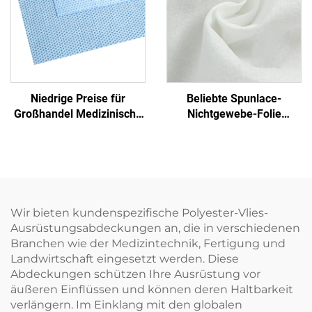
Einmalbetttuch
Niedrige Preise für
Beliebte Spunlace-
Großhandel Medizinische
Nichtgewebe-Folie
Einmalige Sterilisierfolie
Feuchttuch Öko-freundlich
Nichtgewebe-
Wiederverwendbares
Verpackungsmaterial
Spunlace-Nichtgewebe für
SMS/SMMS für Medizin
Rohmaterial von Einweg-
Tüchern
Wir bieten kundenspezifische Polyester-Vlies-
Ausrüstungsabdeckungen an, die in verschiedenen
Branchen wie der Medizintechnik, Fertigung und
Landwirtschaft eingesetzt werden. Diese
Abdeckungen schützen Ihre Ausrüstung vor
äußeren Einflüssen und können deren Haltbarkeit
verlängern. Im Einklang mit den globalen