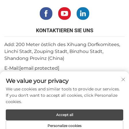
KONTAKTIEREN SIE UNS
Add: 200 Meter östlich des Xihuang Dorfkomitees,
Linchi Stadt, Zouping Stadt, Binzhou Stadt,
Shandong Provinz (China)
E-Mail:
[email protected]
Tel.:
+82-3180427370
We value your privacy
Telefon:
+86-15564344404
We use cookies and similar tools to provide our services.
If you don't want to accept all cookies, click Personalize
WhatsApp:
+82-1022396668
cookies.
Accept all
Urheberrecht © 2024 Mepro Medical Co.,Ltd.
Personalize cookies