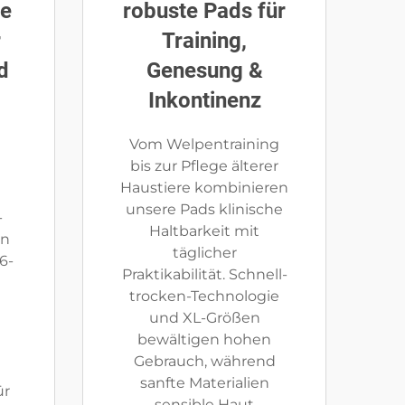
te
robuste Pads für
r
Training,
d
Genesung &
Inkontinenz
Vom Welpentraining
bis zur Pflege älterer
Haustiere kombinieren
unsere Pads klinische
-
Haltbarkeit mit
on
täglicher
6-
Praktikabilität. Schnell-
trocken-Technologie
und XL-Größen
bewältigen hohen
Gebrauch, während
sanfte Materialien
ür
sensible Haut