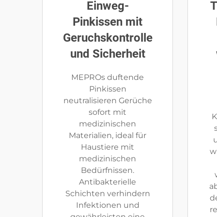
Einweg-
T
Pinkissen mit
Geruchskontrolle
und Sicherheit
MEPROs duftende
Pinkissen
neutralisieren Gerüche
sofort mit
K
medizinischen
Materialien, ideal für
Haustiere mit
w
medizinischen
Bedürfnissen.
Antibakterielle
a
Schichten verhindern
d
Infektionen und
r
gewährleisten eine