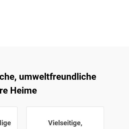
sche, umweltfreundliche
ere Heime
dige
Vielseitige,