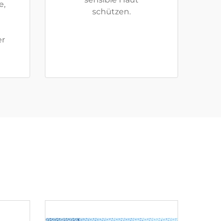
e,
schützen.
er