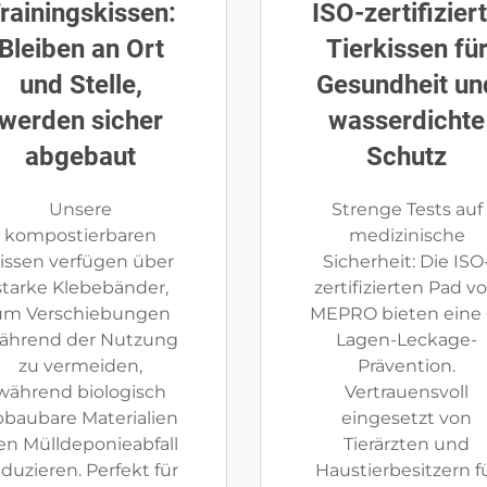
rainingskissen:
ISO-zertifizier
Bleiben an Ort
Tierkissen fü
und Stelle,
Gesundheit un
werden sicher
wasserdichte
abgebaut
Schutz
Unsere
Strenge Tests auf
kompostierbaren
medizinische
issen verfügen über
Sicherheit: Die ISO
starke Klebebänder,
zertifizierten Pad v
um Verschiebungen
MEPRO bieten eine 
ährend der Nutzung
Lagen-Leckage-
zu vermeiden,
Prävention.
während biologisch
Vertrauensvoll
bbaubare Materialien
eingesetzt von
en Mülldeponieabfall
Tierärzten und
eduzieren. Perfekt für
Haustierbesitzern f