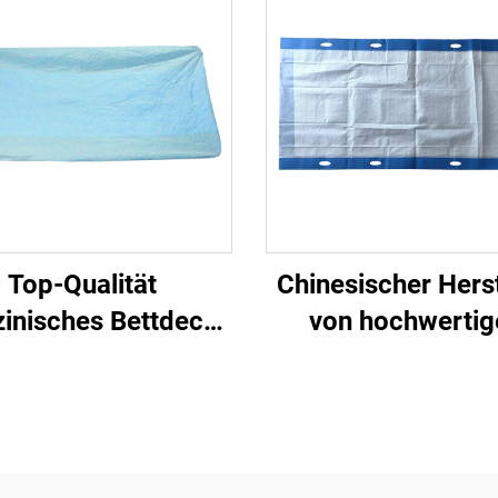
Top-Qualität
Chinesischer Herst
inisches Bettdecke
von hochwertig
inwegbettdecke
Einweg-Transfer-
aus pp-Schutzstof
Patiententranspo