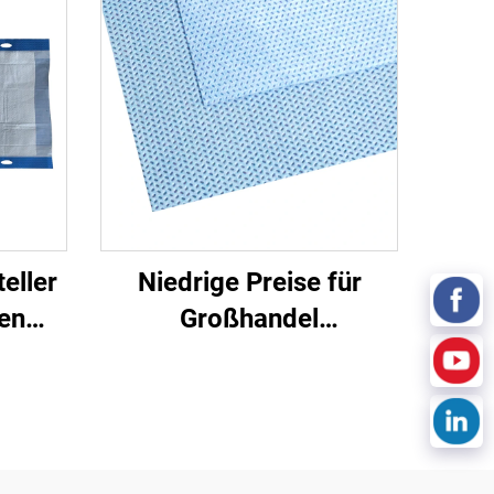
eller
Niedrige Preise für
en
Großhandel
Pads
Medizinische Einmalige
f für
Sterilisierfolie
rte
Nichtgewebe-
Verpackungsmaterial