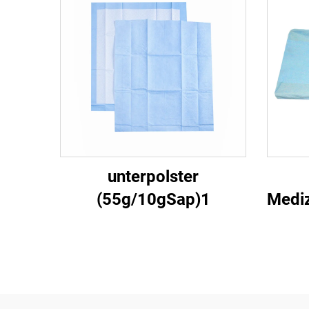
unterpolster
(55g/10gSap)1
Mediz
E