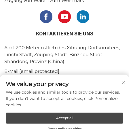
Zugang von Waren zum Weltmarkt.
KONTAKTIEREN SIE UNS
Add: 200 Meter östlich des Xihuang Dorfkomitees,
Linchi Stadt, Zouping Stadt, Binzhou Stadt,
Shandong Provinz (China)
E-Mail:
[email protected]
Tel.:
+82-3180427370
We value your privacy
Telefon:
+86-15564344404
We use cookies and similar tools to provide our services.
If you don't want to accept all cookies, click Personalize
WhatsApp:
+82-1022396668
cookies.
Accept all
Urheberrecht © 2024 Mepro Medical Co.,Ltd.
Personalize cookies