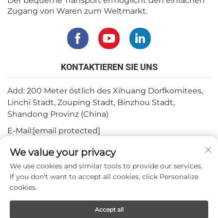
Der bequeme Transport ermöglicht den einfachen
Zugang von Waren zum Weltmarkt.
KONTAKTIEREN SIE UNS
Add: 200 Meter östlich des Xihuang Dorfkomitees,
Linchi Stadt, Zouping Stadt, Binzhou Stadt,
Shandong Provinz (China)
E-Mail:
[email protected]
Tel.:
+82-3180427370
We value your privacy
Telefon:
+86-15564344404
We use cookies and similar tools to provide our services.
If you don't want to accept all cookies, click Personalize
WhatsApp:
+82-1022396668
cookies.
Accept all
Urheberrecht © 2024 Mepro Medical Co.,Ltd.