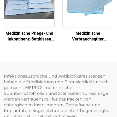
Medizinische Pflege- und
Medizinische
Inkontinenz-Bettkissen
Verbrauchsgüter
Einweg-
Krankenhaus Einweg-
Behandlungspapier
Prüftablettenpapier
Einweg-Papier
Infektionsausbrüche und Antibiotikaresistenzen
haben die Sterilisierung und Einmalartikel kritisch
gemacht. MEPROs medizinische
Spunbondstoffrollen und Sterilisationsumschläge
werden vertrauensvoll für das Packen von
chirurgischen Instrumenten, Bettwäsche und
Implantaten eingesetzt und bieten Trägerfestigkeit
und Kompatibilität mit Autoclaven.