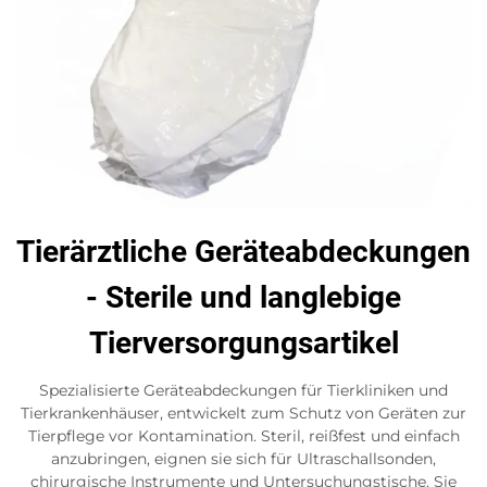
Tierärztliche Geräteabdeckungen
- Sterile und langlebige
Tierversorgungsartikel
Spezialisierte Geräteabdeckungen für Tierkliniken und
Tierkrankenhäuser, entwickelt zum Schutz von Geräten zur
Tierpflege vor Kontamination. Steril, reißfest und einfach
anzubringen, eignen sie sich für Ultraschallsonden,
chirurgische Instrumente und Untersuchungstische. Sie