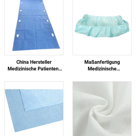
China Hersteller
Maßanfertigung
Medizinische Patienten-
Medizinische
Transfer-Pad Einweg-
Antibakterielle Formschlitz
Transfer-Blatt mit Griff
PP+PE Einmalbetttücher
Nichtgewebe
Einmalblaues
Krankenhaus
Einmalbetttuch