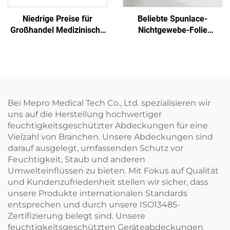
Niedrige Preise für
Beliebte Spunlace-
Großhandel Medizinische
Nichtgewebe-Folie
Einmalige Sterilisierfolie
Feuchttuch Öko-freundlich
Nichtgewebe-
Wiederverwendbares
Verpackungsmaterial
Spunlace-Nichtgewebe für
SMS/SMMS für Medizin
Rohmaterial von Einweg-
Tüchern
Bei Mepro Medical Tech Co., Ltd. spezialisieren wir
uns auf die Herstellung hochwertiger
feuchtigkeitsgeschützter Abdeckungen für eine
Vielzahl von Branchen. Unsere Abdeckungen sind
darauf ausgelegt, umfassenden Schutz vor
Feuchtigkeit, Staub und anderen
Umwelteinflüssen zu bieten. Mit Fokus auf Qualität
und Kundenzufriedenheit stellen wir sicher, dass
unsere Produkte internationalen Standards
entsprechen und durch unsere ISO13485-
Zertifizierung belegt sind. Unsere
feuchtigkeitsgeschützten Geräteabdeckungen