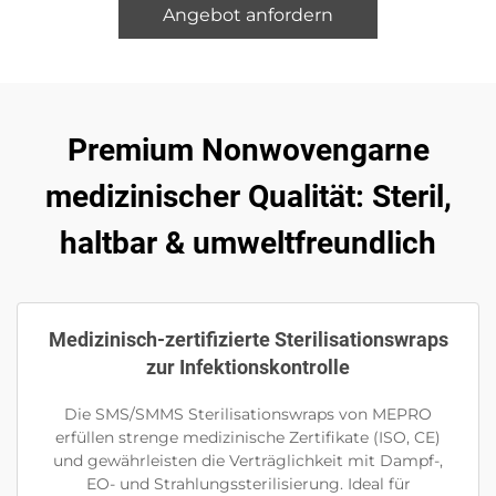
Angebot anfordern
Premium Nonwovengarne
medizinischer Qualität: Steril,
haltbar & umweltfreundlich
Medizinisch-zertifizierte Sterilisationswraps
zur Infektionskontrolle
Die SMS/SMMS Sterilisationswraps von MEPRO
erfüllen strenge medizinische Zertifikate (ISO, CE)
und gewährleisten die Verträglichkeit mit Dampf-,
EO- und Strahlungssterilisierung. Ideal für