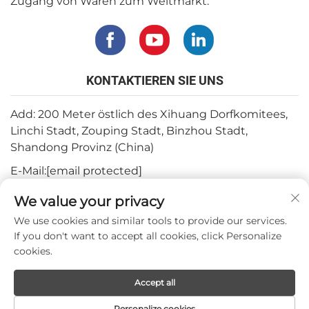
Zugang von Waren zum Weltmarkt.
KONTAKTIEREN SIE UNS
Add: 200 Meter östlich des Xihuang Dorfkomitees,
Linchi Stadt, Zouping Stadt, Binzhou Stadt,
Shandong Provinz (China)
E-Mail:
[email protected]
Tel.:
+82-3180427370
We value your privacy
Telefon:
+86-15564344404
We use cookies and similar tools to provide our services.
If you don't want to accept all cookies, click Personalize
WhatsApp:
+82-1022396668
cookies.
Accept all
Urheberrecht © 2024 Mepro Medical Co.,Ltd.
Personalize cookies