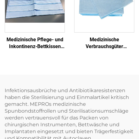
Medizinische Pflege- und
Medizinische
Inkontinenz-Bettkissen
Verbrauchsgüter
Einweg-
Krankenhaus Einweg-
Behandlungspapier
Prüftablettenpapier
Einweg-Papier
Infektionsausbrüche und Antibiotikaresistenzen
haben die Sterilisierung und Einmalartikel kritisch
gemacht. MEPROs medizinische
Spunbondstoffrollen und Sterilisationsumschläge
werden vertrauensvoll für das Packen von
chirurgischen Instrumenten, Bettwäsche und
Implantaten eingesetzt und bieten Trägerfestigkeit
und Kompatibilität mit Autoclaven.