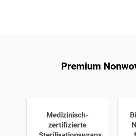
Premium Nonwoven
Medizinisch-
B
zertifizierte
N
Sterilisationswraps