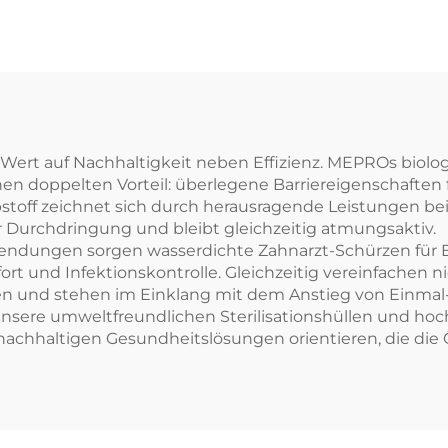
üftablettenpapier
Wert auf Nachhaltigkeit neben Effizienz. MEPROs biol
n doppelten Vorteil: überlegene Barriereigenschaften f
toff zeichnet sich durch herausragende Leistungen bei 
er Durchdringung und bleibt gleichzeitig atmungsaktiv.
wendungen sorgen wasserdichte Zahnarzt-Schürzen für
ort und Infektionskontrolle. Gleichzeitig vereinfache
niken und stehen im Einklang mit dem Anstieg von Einm
 unsere umweltfreundlichen Sterilisationshüllen und ho
 nachhaltigen Gesundheitslösungen orientieren, die die Ö