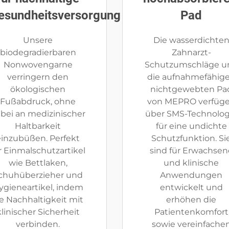
esundheitsversorgung
Pad
Unsere
Die wasserdichte
biodegradierbaren
Zahnarzt-
Nonwovengarne
Schutzumschläge u
verringern den
die aufnahmefähig
ökologischen
nichtgewebten Pa
Fußabdruck, ohne
von MEPRO verfüg
bei an medizinischer
über SMS-Technolog
Haltbarkeit
für eine undichte
einzubüßen. Perfekt
Schutzfunktion. Si
r Einmalschutzartikel
sind für Erwachsen
wie Bettlaken,
und klinische
chuhüberzieher und
Anwendungen
ygieneartikel, indem
entwickelt und
ie Nachhaltigkeit mit
erhöhen die
klinischer Sicherheit
Patientenkomfort
verbinden.
sowie vereinfache