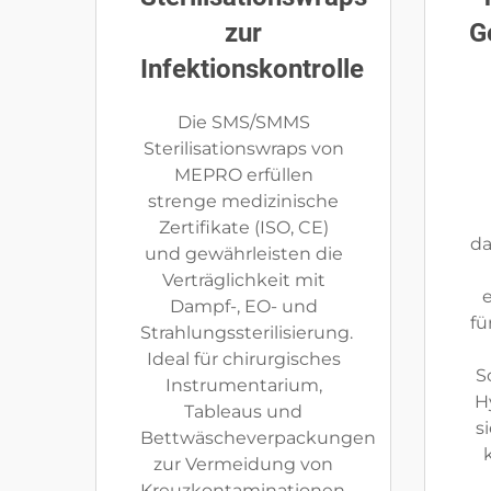
zur
G
Infektionskontrolle
Die SMS/SMMS
Sterilisationswraps von
MEPRO erfüllen
strenge medizinische
Zertifikate (ISO, CE)
da
und gewährleisten die
Verträglichkeit mit
Dampf-, EO- und
fü
Strahlungssterilisierung.
Ideal für chirurgisches
S
Instrumentarium,
H
Tableaus und
s
Bettwäscheverpackungen
zur Vermeidung von
Kreuzkontaminationen.