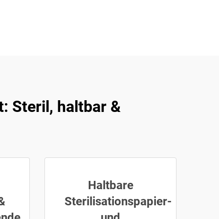
Steril, haltbar &
Haltbare
&
Sterilisationspapier-
ende
und