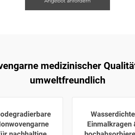
Angebot anfordern
garne medizinischer Qualität: 
umweltfreundlich
iodegradierbare
Wasserdichte
onwovengarne
Einmalkragen 
für nachhaltige
hochabsorbier