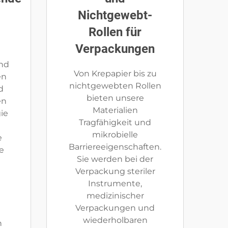
Nichtgewebt-
Rollen für
n
Verpackungen
nd
Von Krepapier bis zu
en
nichtgewebten Rollen
d
bieten unsere
en
Materialien
ie
Tragfähigkeit und
mikrobielle
e
Barriereeigenschaften.
e
Sie werden bei der
Verpackung steriler
Instrumente,
medizinischer
Verpackungen und
wiederholbaren
n