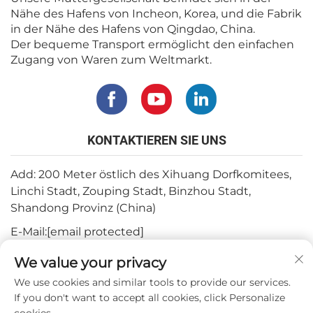
Nähe des Hafens von Incheon, Korea, und die Fabrik
in der Nähe des Hafens von Qingdao, China.
Der bequeme Transport ermöglicht den einfachen
Zugang von Waren zum Weltmarkt.
KONTAKTIEREN SIE UNS
Add: 200 Meter östlich des Xihuang Dorfkomitees,
Linchi Stadt, Zouping Stadt, Binzhou Stadt,
Shandong Provinz (China)
E-Mail:
[email protected]
Tel.:
+82-3180427370
We value your privacy
Telefon:
+86-15564344404
We use cookies and similar tools to provide our services.
If you don't want to accept all cookies, click Personalize
WhatsApp:
+82-1022396668