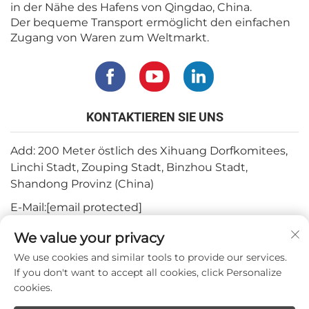
in der Nähe des Hafens von Qingdao, China.
Der bequeme Transport ermöglicht den einfachen
Zugang von Waren zum Weltmarkt.
KONTAKTIEREN SIE UNS
Add: 200 Meter östlich des Xihuang Dorfkomitees,
Linchi Stadt, Zouping Stadt, Binzhou Stadt,
Shandong Provinz (China)
E-Mail:
[email protected]
Tel.:
+82-3180427370
We value your privacy
Telefon:
+86-15564344404
We use cookies and similar tools to provide our services.
If you don't want to accept all cookies, click Personalize
WhatsApp:
+82-1022396668
cookies.