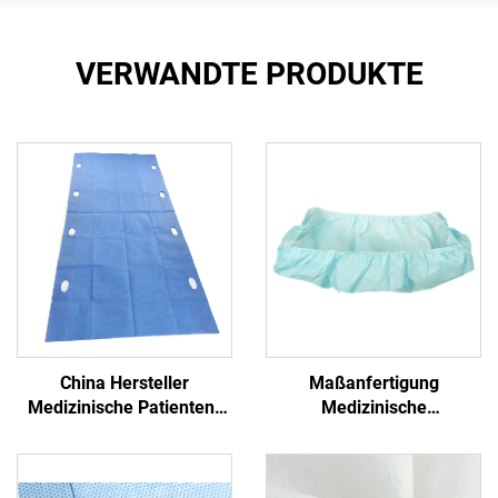
VERWANDTE PRODUKTE
China Hersteller
Maßanfertigung
Medizinische Patienten-
Medizinische
Transfer-Pad Einweg-
Antibakterielle Formschlitz
Transfer-Blatt mit Griff
PP+PE Einmalbetttücher
Nichtgewebe