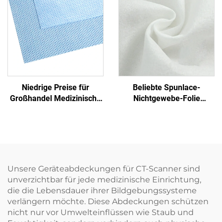
Einmalblaues
Krankenhaus
Einmalbetttuch
Niedrige Preise für
Beliebte Spunlace-
Großhandel Medizinische
Nichtgewebe-Folie
Einmalige Sterilisierfolie
Feuchttuch Öko-freundlich
Nichtgewebe-
Wiederverwendbares
Verpackungsmaterial
Spunlace-Nichtgewebe für
SMS/SMMS für Medizin
Rohmaterial von Einweg-
Tüchern
Unsere Geräteabdeckungen für CT-Scanner sind
unverzichtbar für jede medizinische Einrichtung,
die die Lebensdauer ihrer Bildgebungssysteme
verlängern möchte. Diese Abdeckungen schützen
nicht nur vor Umwelteinflüssen wie Staub und