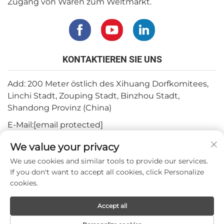
Zugang von Waren zum Weltmarkt.
KONTAKTIEREN SIE UNS
Add: 200 Meter östlich des Xihuang Dorfkomitees,
Linchi Stadt, Zouping Stadt, Binzhou Stadt,
Shandong Provinz (China)
E-Mail:
[email protected]
Tel.:
+82-3180427370
We value your privacy
Telefon:
+86-15564344404
We use cookies and similar tools to provide our services.
If you don't want to accept all cookies, click Personalize
WhatsApp:
+82-1022396668
cookies.
Accept all
Urheberrecht © 2024 Mepro Medical Co.,Ltd.