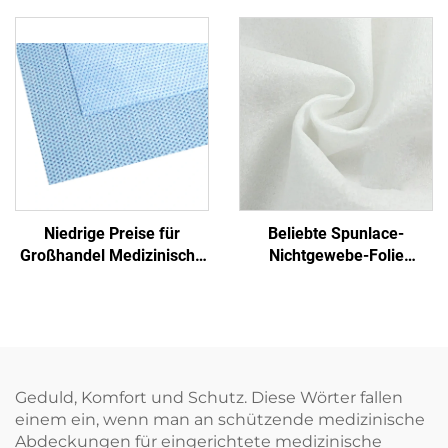
Transfer-Blatt mit Griff
PP+PE Einmalbetttücher
Nichtgewebe
Einmalblaues
Krankenhaus
Einmalbetttuch
Niedrige Preise für
Beliebte Spunlace-
Großhandel Medizinische
Nichtgewebe-Folie
Einmalige Sterilisierfolie
Feuchttuch Öko-freundlich
Nichtgewebe-
Wiederverwendbares
Verpackungsmaterial
Spunlace-Nichtgewebe für
SMS/SMMS für Medizin
Rohmaterial von Einweg-
Tüchern
Geduld, Komfort und Schutz. Diese Wörter fallen
einem ein, wenn man an schützende medizinische
Abdeckungen für eingerichtete medizinische