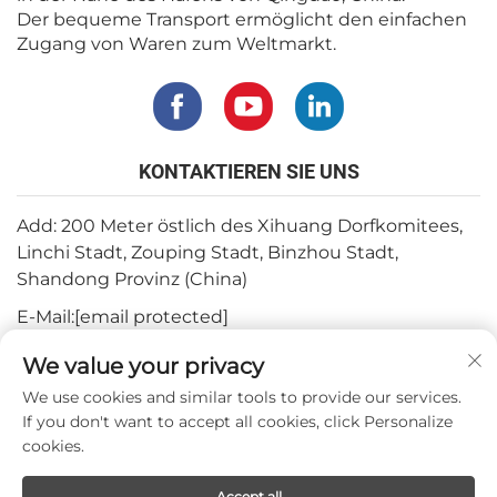
Der bequeme Transport ermöglicht den einfachen
Zugang von Waren zum Weltmarkt.
KONTAKTIEREN SIE UNS
Add: 200 Meter östlich des Xihuang Dorfkomitees,
Linchi Stadt, Zouping Stadt, Binzhou Stadt,
Shandong Provinz (China)
E-Mail:
[email protected]
Tel.:
+82-3180427370
We value your privacy
Telefon:
+86-15564344404
We use cookies and similar tools to provide our services.
If you don't want to accept all cookies, click Personalize
WhatsApp:
+82-1022396668
cookies.
Accept all