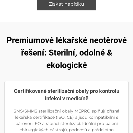
Získat nabídku
Premiumové lékařské neotěrové
řešení: Sterilní, odolné &
ekologické
Certifikované sterilizační obaly pro kontrolu
infekcí v medicíně
SMS/SMMS sterilizační obaly MEPRO splňují přísná
lékařská certifikace (ISO, CE) a jsou kompatibilní s
párovou, EO a radiací sterilizací. Ideální pro balení
chirurgických nástrojů, podnosů a prádelního