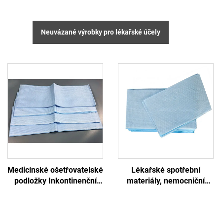
Neuvázané výrobky pro lékařské účely
Medicínské ošetřovatelské
Lékařské spotřební
podložky Inkontinenční
materiály, nemocniční
podložky Jednorazový
jednorázový papír pro
vyšetřovací stůl
zkoušky
Jednorazový podložkový