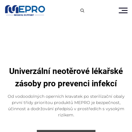

Univerzální neotěrové lékařské
zásoby pro prevenci infekcí
Od vodoodolných operních kravatek po sterilizační obaly
první třídy prioritou produktů MEPRO je bezpečnost,
účinnost a dodržování předpisů v prostředích s vysokým
rizikem.