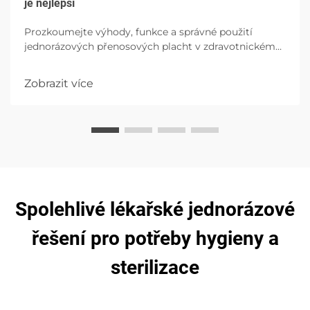
je nejlepší
Prozkoumejte výhody, funkce a správné použití
jednorázových přenosových placht v zdravotnickém
zařízení, zdůrazňující hygii, pohodlí pacienta a
prevenci infekcí s možnostmi vysokého absorpce.
Zobrazit více
Spolehlivé lékařské jednorázové
řešení pro potřeby hygieny a
sterilizace