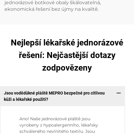
jednorázové botkové obaly škálovatelná,
ekonomická řešení bez újmy na kvalitě.
Nejlepší lékařské jednorázové
řešení: Nejčastější dotazy
zodpovězeny
Jsou vodědůkné pláště MEPRO bezpečné pro citlivou
kůži a lékařské použití?
Ano! Naše jednorázové pláště jsou
vyrobeny z hypoalergenního, lékařsky
schváleného nevlnitého textilu. Jsou