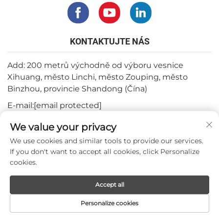
KONTAKTUJTE NÁS
Add: 200 metrů východně od výboru vesnice
Xihuang, město Linchi, město Zouping, město
Binzhou, provincie Shandong (Čína)
E-mail:
[email protected]
Tel:
+82-3180427370
We value your privacy
Telefon:
+86-15564344404
We use cookies and similar tools to provide our services.
If you don't want to accept all cookies, click Personalize
WhatsApp:
+82-1022396668
cookies.
Accept all
Všechna práva vyhrazena © 2024 Mepro Medical Co.,Ltd.
Personalize cookies
DOMOVSKÁ
PRODUKTY
E-MAIL
TEL.