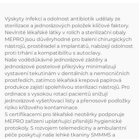
stůl
Výskyty infekcí a odolnost antibiotik udělaly ze
sterilizace a jednorázových položek klíčové faktory.
Nevlnité lékařské látky v rolích a sterilizační obaly
MEPRO jsou důvěryhodné pro balení chirurgických
nástrojů, prostěradel a implantátů, nabízejí odolnost
proti trhání a kompatibilitu s autoclavy.
Naše vodědůkávné jednorázové zástěry a
jednorázové postelové přikrývky minimalizují
vystavení tekutinám v dentálních a nemocničních
prostředích, zatímco lékařská krepová papírová
produkce zajistí spolehlivou sterilizaci nástrojů. Pro
ordinace s vysokou rotací pacientů snižují
jednorázové vyšetřovací listy a přenosové podložky
riziko křížového kontaminace.
S certifikacemi pro lékařské neotěrky podporuje
MEPRO zařízení uplatňující přísnější hygienické
protokoly. S rozvojem telemedicíny a ambulantní
péče poskytují naše lehké tkaniny SMMMS a