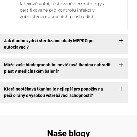
latexově volní, testované dermatology a
certifikované pro kontrolu infekcí v
zubních/nemocničních prostředích.
Jak dlouho vydrží sterilizační obaly MEPRO po
autoclavaci?
Může vaše biodegradabilní nevtékavá tkanina nahradit
plast v medicínském balení?
Která neotěkavá tkanina je nejlepší pro ponožky na
péči o rány s vysokou vstřebávací schopností?
Naše blogy