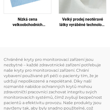
Nízká cena
Velký prodej neotěravé
velkoobchodních
látky vyráběné technologií
lékařských jednorázových
spunlace pro mokré
sterilizačních obalů z
utěrky, ekologické a
neotěravého materiálu
znovupoužitelné spunlace
SMS/SMMS pro lékařské
neotěravé látce jako
účely
surový materiál pro
jednorázové utěrky
Chráněné kryty pro monitorovací zařízení jsou
nezbytné – každé zdravotnické zařízení potřebuje
naše kryty pro monitorovací zařízení. Chrání
vybavení používané při péči o pacienty tím, že je
udržují nepoškozené a nepolétané. Díky naší
rozmanité nabídce ochranných krytů mohou
zdravotničtí pracovníci zachovat integritu svých
monitorovacích systémů, čímž zvyšují bezpečnost
pacientů a efektivitu provozu. Naše produkty jsou
navrženy tak, aby byly snadno použitelné, což