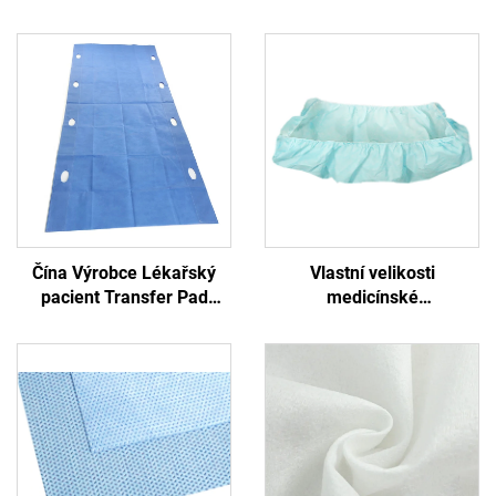
Čína Výrobce Lékařský
Vlastní velikosti
pacient Transfer Pad
medicínské
Jednorazový transferní list
protibakteriální formované
s rukojetí
PP+PE jednorázová postel
nepletená modrá
nemocniční jednorázová
postel