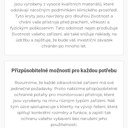
jsou vyrobeny z vysoce kvalitních materiálů, které
odolávají náročným podmínkám klinického prostředí.
Tyto kryty jsou navrženy pro dlouhou životnost a
chrání vaše přístroje před prachem, vlhkostí a
fyzickým poškozením. Tato odolnost nejen prodlužuje
životnost vašeho zařízení, ale také snižuje náklady na
údržbu a zajišťuje, že bude váš investiční závazek
chráněn po mnoho let.
Přizpůsobitelné možnosti pro každou potřebu
Rozumíme, že každé zdravotnické zařízení má své
jedinečné požadavky. Proto nabízíme přizpůsobitelné
ochranné potahy pro monitorovací přístroje, které
jsou vyrobeny na míru různým typům zařízení. Náš
tým úzce spolupracuje s klienty na vývoji řešení, která
splňují konkrétní rozměry a funkce, a zajistí tak
ochranu vašeho vybavení bez narušení jeho
použitelnosti.