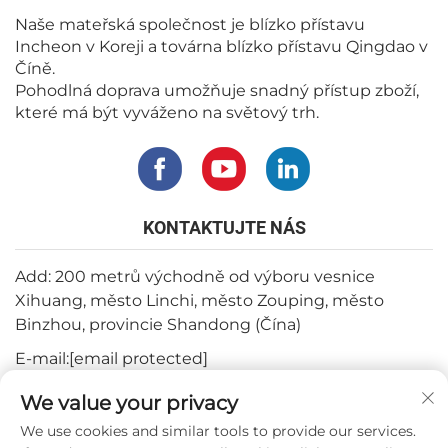
Naše mateřská společnost je blízko přístavu
Incheon v Koreji a továrna blízko přístavu Qingdao v
Číně.
Pohodlná doprava umožňuje snadný přístup zboží,
které má být vyváženo na světový trh.
KONTAKTUJTE NÁS
Add: 200 metrů východně od výboru vesnice
Xihuang, město Linchi, město Zouping, město
Binzhou, provincie Shandong (Čína)
E-mail:
[email protected]
Tel:
+82-3180427370
We value your privacy
Telefon:
+86-15564344404
We use cookies and similar tools to provide our services.