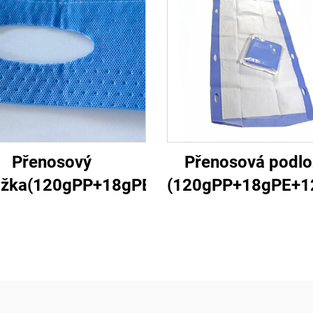
Přenosový
Přenosová podlo
ožka(120gPP+18gPE+125gSAP+18gPP)1
(120gPP+18gPE+1