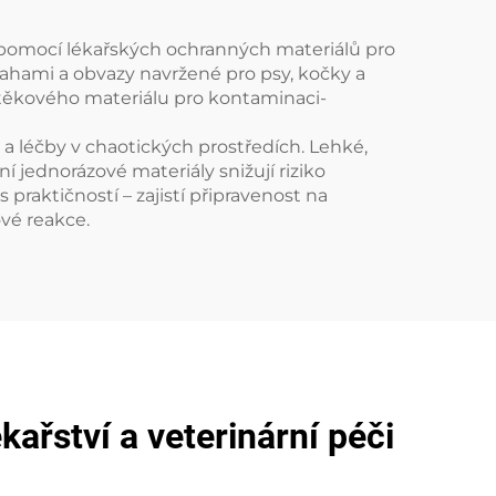
pomocí lékařských ochranných materiálů pro
lahami a obvazy navržené pro psy, kočky a
eotěkového materiálu pro kontaminaci-
 a léčby v chaotických prostředích. Lehké,
 jednorázové materiály snižují riziko
aktičností – zajistí připravenost na
ové reakce.
ařství a veterinární péči