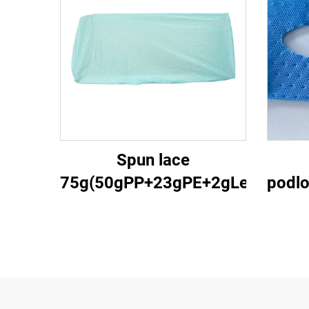
Spun lace
75g(50gPP+23gPE+2gLejstro)3
podl