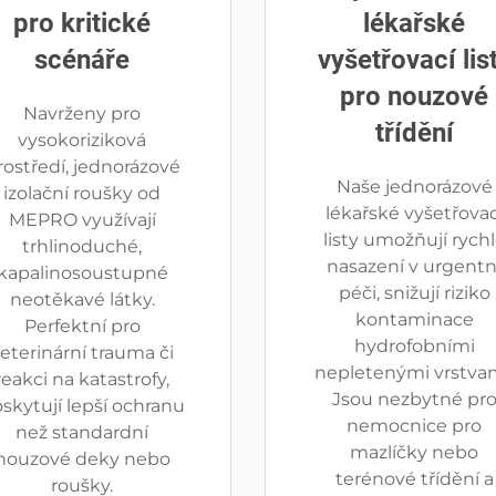
pro kritické
lékařské
scénáře
vyšetřovací lis
pro nouzové
Navrženy pro
třídění
vysokoriziková
rostředí, jednorázové
Naše jednorázové
izolační roušky od
lékařské vyšetřovac
MEPRO využívají
listy umožňují rych
trhlinoduché,
nasazení v urgentn
kapalinosoustupné
péči, snižují riziko
neotěkavé látky.
kontaminace
Perfektní pro
hydrofobními
eterinární trauma či
nepletenými vrstvam
reakci na katastrofy,
Jsou nezbytné pr
skytují lepší ochranu
nemocnice pro
než standardní
mazlíčky nebo
nouzové deky nebo
terénové třídění a
roušky.