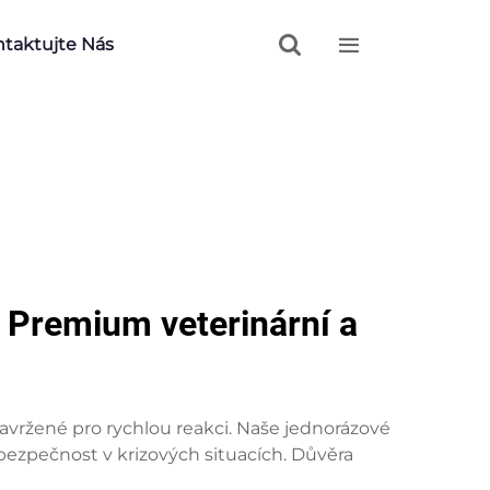


taktujte Nás
: Premium veterinární a
vržené pro rychlou reakci. Naše jednorázové
í bezpečnost v krizových situacích. Důvěra