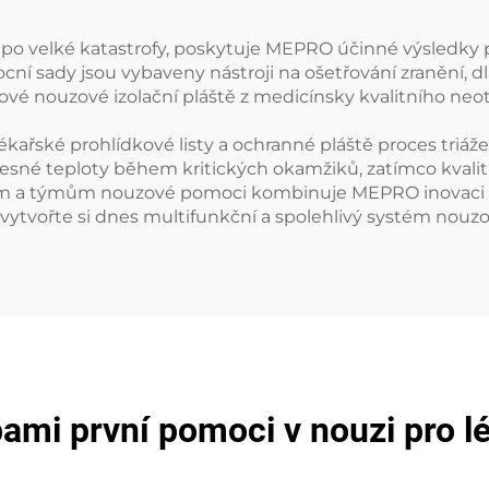
po velké katastrofy, poskytuje MEPRO účinné výsledky 
cní sady jsou vybaveny nástroji na ošetřování zranění, d
ázové nouzové izolační pláště z medicínsky kvalitního n
kařské prohlídkové listy a ochranné pláště proces triáže
esné teploty během kritických okamžiků, zatímco kvalitní
m a týmům nouzové pomoci kombinuje MEPRO inovaci s pr
 vytvořte si dnes multifunkční a spolehlivý systém nouz
mi první pomoci v nouzi pro lék