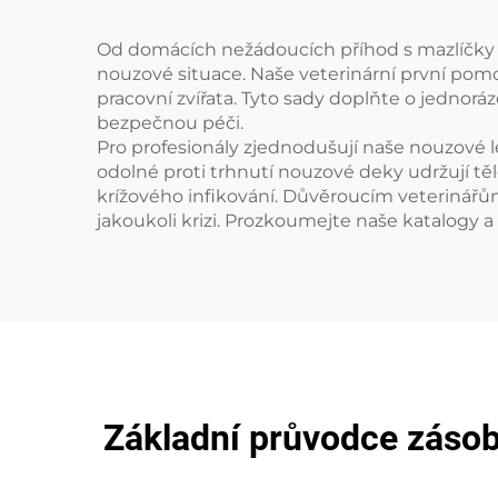
Od domácích nežádoucích příhod s mazlíčky 
nouzové situace. Naše veterinární první pomo
pracovní zvířata. Tyto sady doplňte o jednor
bezpečnou péči.
Pro profesionály zjednodušují naše nouzové lé
odolné proti trhnutí nouzové deky udržují těl
krížového infikování. Důvěroucím veterinářů
jakoukoli krizi. Prozkoumejte naše katalogy a
Základní průvodce zásoba