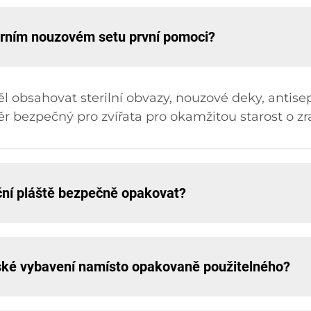
nárním nouzovém setu první pomoci?
l obsahovat sterilní obvazy, nouzové deky, antisep
r bezpečný pro zvířata pro okamžitou starost o zran
ní pláště bezpečně opakovat?
řské vybavení namísto opakovaně použitelného?