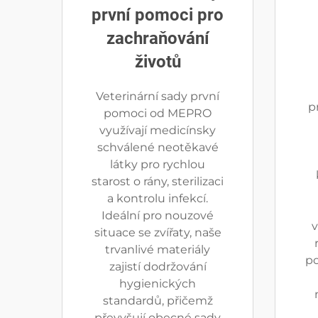
první pomoci pro
zachraňování
životů
Veterinární sady první
p
pomoci od MEPRO
využívají medicínsky
schválené neotěkavé
látky pro rychlou
starost o rány, sterilizaci
a kontrolu infekcí.
Ideální pro nouzové
v
situace se zvířaty, naše
trvanlivé materiály
po
zajistí dodržování
hygienických
standardů, přičemž
převyšují obecné sady