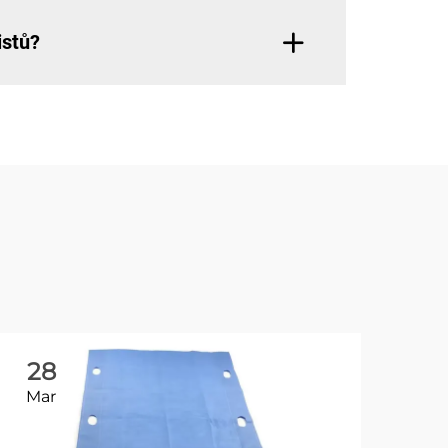
istů?
28
2
Mar
Ma