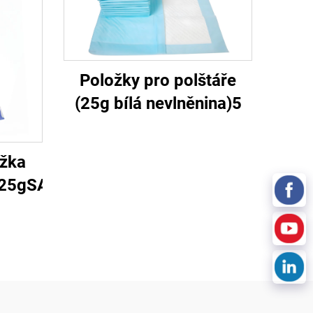
Položky pro polštáře
(25g bílá nevlněnina)5
žka
25gSAP+18gPP)5