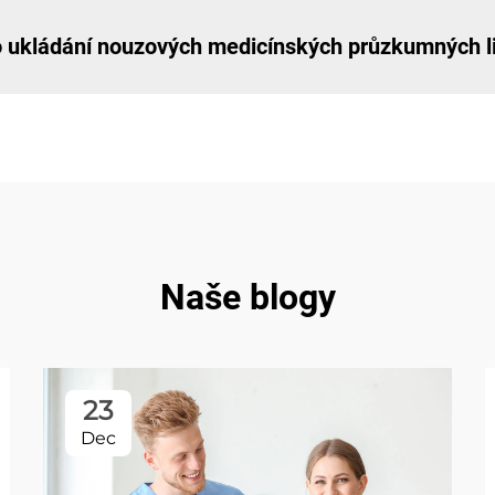
o ukládání nouzových medicínských průzkumných l
Naše blogy
23
Dec