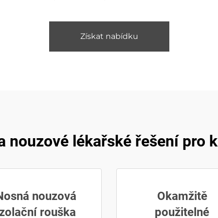
Získat nabídku
a nouzové lékařské řešení pro k
Nosná nouzová
Okamžitě
izolační rouška
použitelné