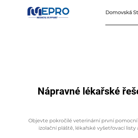
Domovská St
Nápravné lékařské řeše
Objevte pokročilé veterinární první pomocn
izolační pláště, lékařské vyšetřovací lis