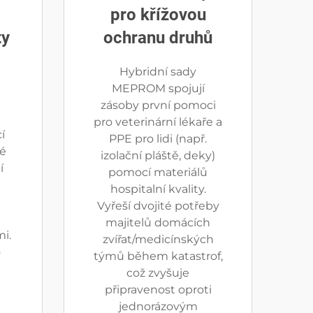
pro křížovou
ty
ochranu druhů
Hybridní sady
MEPROM spojují
zásoby první pomoci
pro veterinární lékaře a
í
PPE pro lidi (např.
lé
izolační pláště, deky)
í
pomocí materiálů
hospitalní kvality.
Vyřeší dvojité potřeby
majitelů domácích
i.
zvířat/medicínských
o
týmů během katastrof,
což zvyšuje
připravenost oproti
jednorázovým