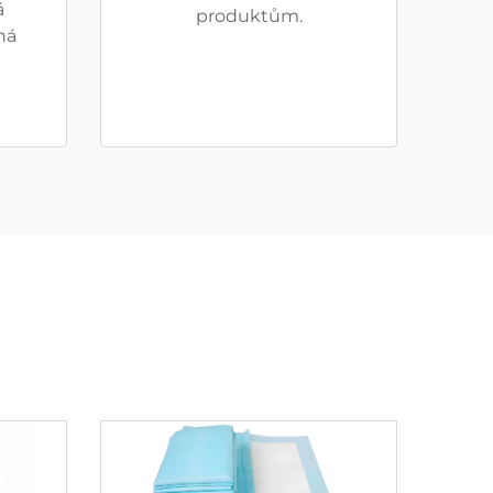
á
produktům.
ná