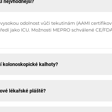
 3 nejvhodnější?
ž vysokou odolnost vůči tekutinám (AAMI certifikov
středí jako ICU. Možnosti MEPRO schválené CE/FDA 
vní kolonoskopické kalhoty?
zové lékařské pláště?