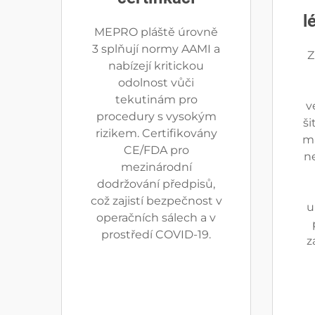
l
MEPRO pláště úrovně
3 splňují normy AAMI a
Z
nabízejí kritickou
odolnost vůči
tekutinám pro
v
procedury s vysokým
š
rizikem. Certifikovány
ma
CE/FDA pro
n
mezinárodní
dodržování předpisů,
což zajistí bezpečnost v
u
operačních sálech a v
prostředí COVID-19.
z