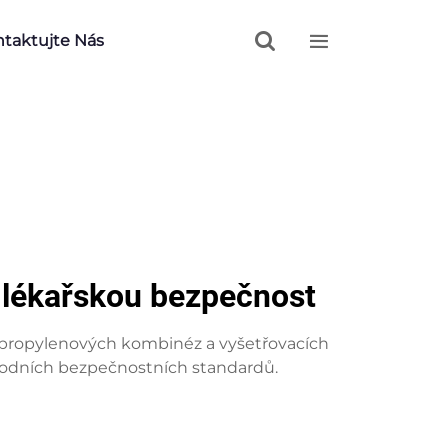


taktujte Nás
o lékařskou bezpečnost
ypropylenových kombinéz a vyšetřovacích
rodních bezpečnostních standardů.