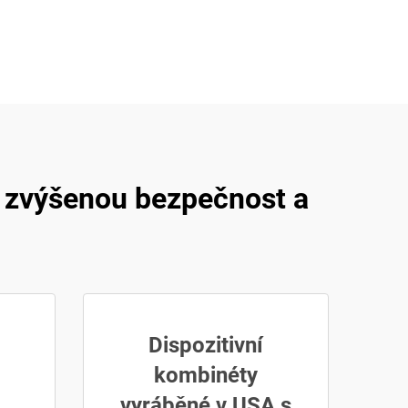
o zvýšenou bezpečnost a
Dispozitivní
kombinéty
vyráběné v USA s