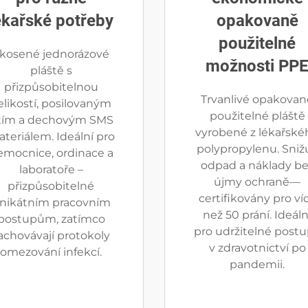
ékařské potřeby
opakovaně
použitelné
kosené jednorázové
možnosti PP
pláště s
přizpůsobitelnou
Trvanlivé opakovan
elikostí, posilovaným
použitelné pláště
itím a dechovým SMS
vyrobené z lékařské
teriálem. Ideální pro
polypropylenu. Snižu
emocnice, ordinace a
odpad a náklady be
laboratoře –
újmy ochraně—
přizpůsobitelné
certifikovány pro ví
nikátním pracovním
než 50 prání. Ideáln
postupům, zatímco
pro udržitelné post
achovávají protokoly
v zdravotnictví po
omezování infekcí.
pandemii.