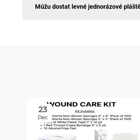
Můžu dostat levné jednorázové plášt
23
Dec