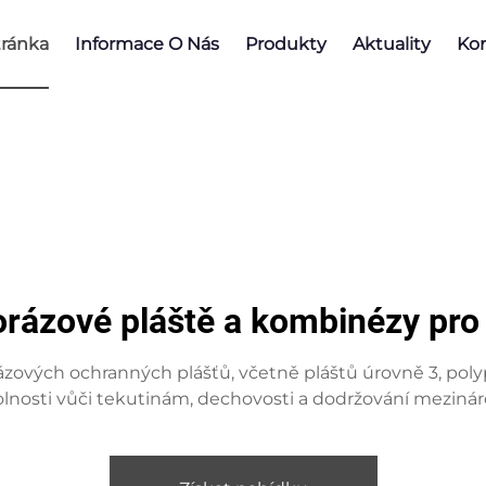
ránka
Informace O Nás
Produkty
Aktuality
Kon
orázové pláště a kombinézy pr
ových ochranných plášťů, včetně pláštů úrovně 3, pol
olnosti vůči tekutinám, dechovosti a dodržování meziná