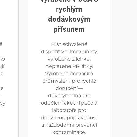
rychlým
dodávkovým
E
přísunem
ě
FDA schválené
dispozitivní kombinéty
ho
vyrobené z lehké,
jí
nepletené PP látky.
z
Vyrobena domácím
průmyslem pro rychlé
ce
doručení—
í
důvěryhodná pro
upy
oddělení akutní péče a
laboratoře pro
nouzovou připravenost
a každodenní prevenci
kontaminace.