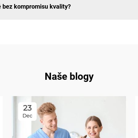
ě bez kompromisu kvality?
Naše blogy
23
Dec