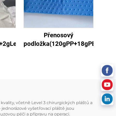
Přenosový
2gLejstro)1
podložka(120gPP+18gPE+125g
vality, včetně Level 3 chirurgických pláštů a
 jednorázové vyšetřovací pláště jsou
uzovou péči a přípravu na operaci.