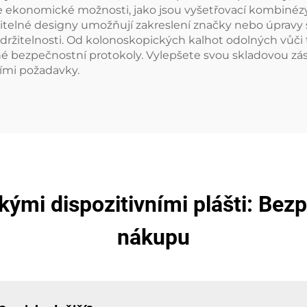
 ekonomické možnosti, jako jsou vyšetřovací kombinézy 
telné designy umožňují zakreslení značky nebo úpravy s
 udržitelnosti. Od kolonoskopických kalhot odolných vůč
né bezpečnostní protokoly. Vylepšete svou skladovou zás
ními požadavky.
ými dispozitivními plášti: Bezp
nákupu