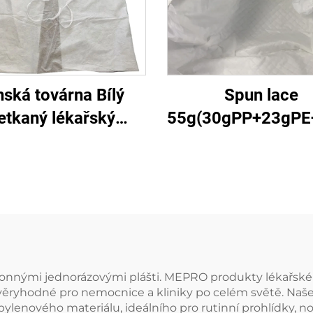
nská továrna Bílý
Spun lace
etkaný lékařský
55g(30gPP+23gPE+
cniční jednorázový
ační plášť Ochranná
tka pro nemocnici
konnými jednorázovými plášti. MEPRO produkty lékařské k
ůvěryhodné pro nemocnice a kliniky po celém světě. Naše
enového materiálu, ideálního pro rutinní prohlídky, no