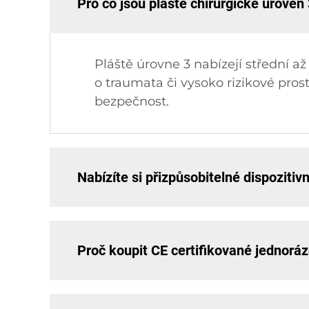
Pro co jsou pláště chirurgické úroveň
Pláště úrovne 3 nabízejí střední a
o traumata či vysoko rizikové pro
bezpečnost.
Nabízíte si přizpůsobitelné dispoziti
Proč koupit CE certifikované jednorá