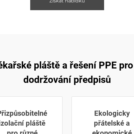
Získat nabídku
kařské pláště a řešení PPE pr
dodržování předpisů
Přizpůsobitelné
Ekologicky
izolační pláště
přátelské a
pro různé
ekonomické